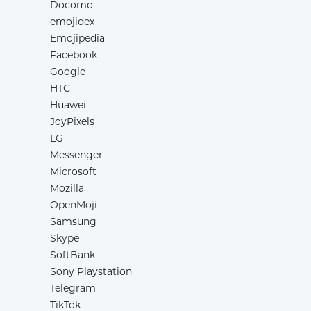
Docomo
emojidex
Emojipedia
Facebook
Google
HTC
Huawei
JoyPixels
LG
Messenger
Microsoft
Mozilla
OpenMoji
Samsung
Skype
SoftBank
Sony Playstation
Telegram
TikTok