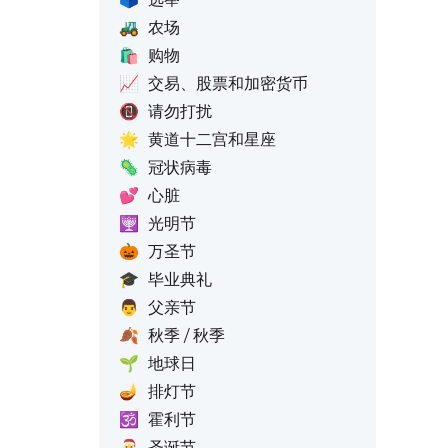
🚜
农场
🛍️
购物
📈
交易、股票和加密货币
📵
请勿打扰
🌟
黄道十二宫和星座
🦠
冠状病毒
💕
心脏
🕎
光明节
🎃
万圣节
🎓
毕业典礼
👨
父亲节
🍂
秋季 / 秋季
🌱
地球日
🪔
排灯节
🕉️
霍利节
🎅
圣诞节