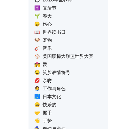
✝️
复活节
🌱
春天
😞
伤心
📖
世界读书日
🐶
宠物
🎸
音乐
⚾
美国职棒大联盟世界大赛
👩‍❤️‍💋‍👨
爱
😂
笑脸表情符号
💋
亲吻
🧑‍💼
工作与角色
🗾
日本文化
😄
快乐的
🤝
握手
👋
手势
🧙
奇幻与魔法