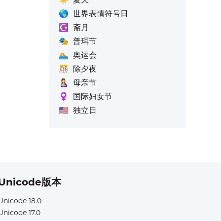
🌎
世界表情符号日
☪️
斋月
🎭
普珥节
🏊
奥运会
🎊
除夕夜
🤱
母亲节
♀️
国际妇女节
🇺🇸
独立日
Unicode版本
Unicode 18.0
Unicode 17.0