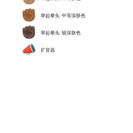
✊🏾
举起拳头: 中等深肤色
✊🏿
举起拳头: 较深肤色
📣
扩音器