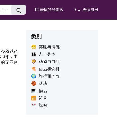
⌨️
表情符号键盘
👩‍🍳
表情厨房
ZH
类别
😁
笑脸与情感
、标题以及
👪
人与身体
13年，由
🦁
动物与自然
n案中的无罪判
🍕
食品和饮料
🌍
旅行和地点
🏀
活动
🎹
物品
📶
符号
🎌
旗帜