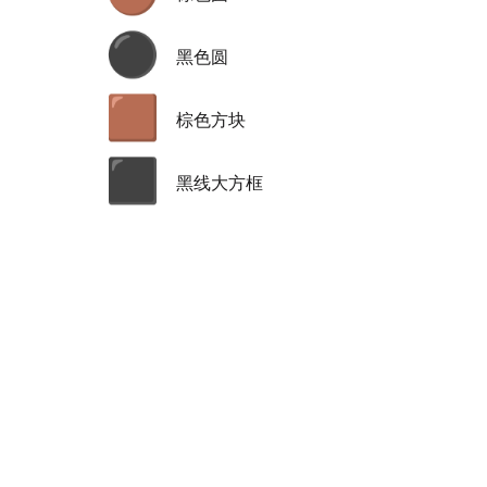
⚫
黑色圆
🟫
棕色方块
⬛
黑线大方框