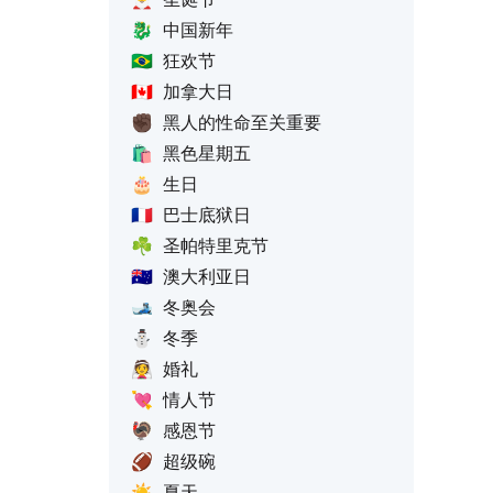
🐉
中国新年
🇧🇷
狂欢节
🇨🇦
加拿大日
✊🏿
黑人的性命至关重要
🛍️
黑色星期五
🎂
生日
🇫🇷
巴士底狱日
☘️
圣帕特里克节
🇦🇺
澳大利亚日
🎿
冬奥会
⛄
冬季
👰
婚礼
💘
情人节
🦃
感恩节
🏈
超级碗
☀️
夏天