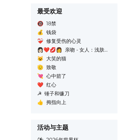
最受欢迎
🔞
18禁
💰
钱袋
❤️‍🩹
修复受伤的心灵
👩🏻‍❤️‍💋‍👩
亲吻 - 女人：浅肤色, 女人：无肤色: 无肤色
😺
大笑的猫
🫡
致敬
💘
心中箭了
❤️
红心
☭
锤子和镰刀
👍
拇指向上
活动与主题
⚽
2026年世界杯