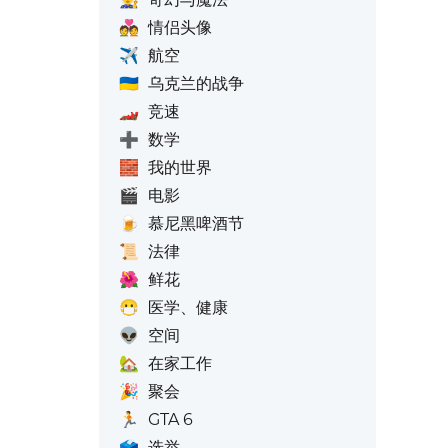
💑
情侣头像
✈️
航空
🇺🇦
乌克兰的战争
🏎️
竞速
➕
数学
🧱
我的世界
🎬
电影
🍺
慕尼黑啤酒节
📜
法律
🌺
鲜花
😷
医学、健康
👽
空间
🏡
在家工作
🎉
聚会
🏃
GTA 6
🗳️
选举