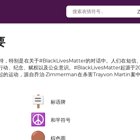
要
别是在关于#BlackLivesMatter的对话中。人们在短信
念、赋权以及公众意识。#BlackLivesMatter起源于20
 Tometi发起的运动，源自乔治·Zimmerman在杀害Trayvon Marti
🪧
标语牌
☮️
和平符号
🟤
棕色圆