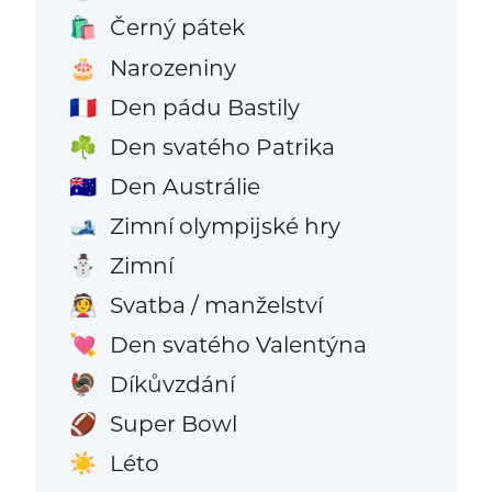
Černý pátek
🛍️
Narozeniny
🎂
Den pádu Bastily
🇫🇷
Den svatého Patrika
☘️
Den Austrálie
🇦🇺
Zimní olympijské hry
🎿
Zimní
⛄
Svatba / manželství
👰
Den svatého Valentýna
💘
Díkůvzdání
🦃
Super Bowl
🏈
Léto
☀️