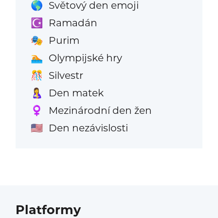
Světový den emoji
🌎
Ramadán
☪️
Purim
🎭
Olympijské hry
🏊
Silvestr
🎊
Den matek
🤱
Mezinárodní den žen
♀️
Den nezávislosti
🇺🇸
Platformy