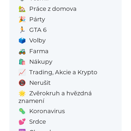
Práce z domova
🏡
Párty
🎉
GTA 6
🏃
Volby
🗳️
Farma
🚜
Nákupy
🛍️
Trading, Akcie a Krypto
📈
Nerušit
📵
Zvěrokruh a hvězdná
🌟
znamení
Koronavirus
🦠
Srdce
💕