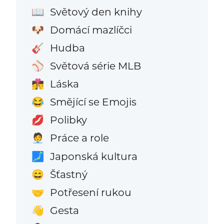
Světový den knihy
📖
Domácí mazlíčci
🐶
Hudba
🎸
Světová série MLB
⚾
Láska
👩‍❤️‍💋‍👨
Smějící se Emojis
😂
Polibky
💋
Práce a role
🧑‍💼
Japonská kultura
🗾
Šťastný
😄
Potřesení rukou
🤝
Gesta
👋