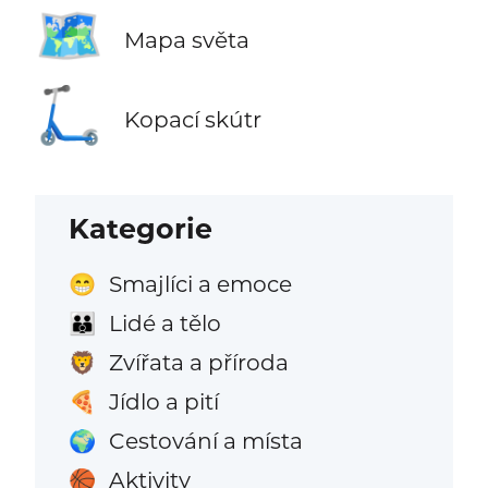
🗺️
Mapa světa
🛴
Kopací skútr
Kategorie
Smajlíci a emoce
😁
Lidé a tělo
👪
Zvířata a příroda
🦁
Jídlo a pití
🍕
Cestování a místa
🌍
Aktivity
🏀