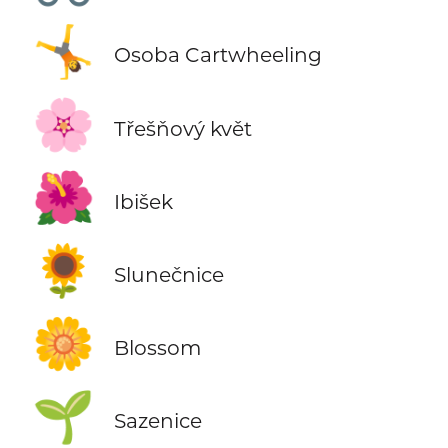
🤸
Osoba Cartwheeling
🌸
Třešňový květ
🌺
Ibišek
🌻
Slunečnice
🌼
Blossom
🌱
Sazenice