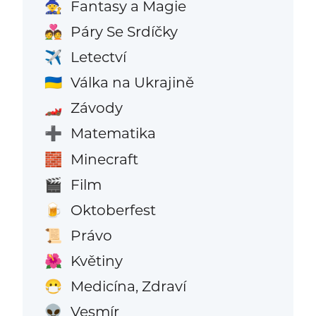
Fantasy a Magie
🧙
Páry Se Srdíčky
💑
Letectví
✈️
Válka na Ukrajině
🇺🇦
Závody
🏎️
Matematika
➕
Minecraft
🧱
Film
🎬
Oktoberfest
🍺
Právo
📜
Květiny
🌺
Medicína, Zdraví
😷
Vesmír
👽