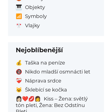
Objekty
🎹
Symboly
📶
Vlajky
🎌
Nejoblíbenější
Taška na peníze
💰
Nikdo mladší osmnácti let
🔞
Náprava srdce
❤️‍🩹
Šklebící se kočka
😺
Kiss – Žena: světlý
👩🏻‍❤️‍💋‍👩
tón pleti, Žena: Bez Odstínu
Pleti