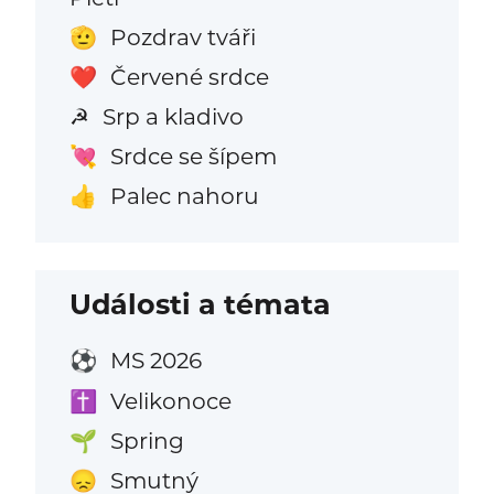
Pozdrav tváři
🫡
Červené srdce
❤️
Srp a kladivo
☭
Srdce se šípem
💘
Palec nahoru
👍
Události a témata
MS 2026
⚽
Velikonoce
✝️
Spring
🌱
Smutný
😞