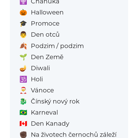
Chanuka
🕎
Halloween
🎃
Promoce
🎓
Den otců
👨
Podzim / podzim
🍂
Den Země
🌱
Diwali
🪔
Holi
🕉️
Vánoce
🎅
Čínský nový rok
🐉
Karneval
🇧🇷
Den Kanady
🇨🇦
Na životech černochů záleží
✊🏿