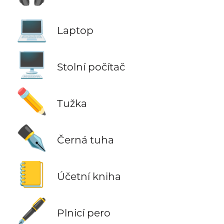
💻
Laptop
🖥️
Stolní počítač
✏️
Tužka
✒️
Černá tuha
📒
Účetní kniha
🖋️
Plnicí pero