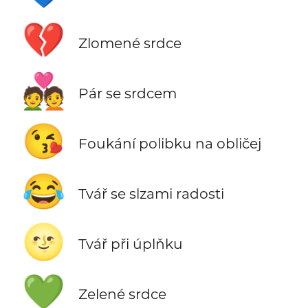
💔
Zlomené srdce
💑
Pár se srdcem
😘
Foukání polibku na obličej
😂
Tvář se slzami radosti
🌝
Tvář při úplňku
💚
Zelené srdce