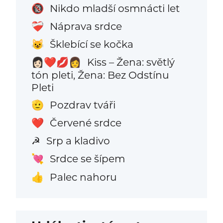
Nikdo mladší osmnácti let
🔞
Náprava srdce
❤️‍🩹
Šklebící se kočka
😺
Kiss – Žena: světlý
👩🏻‍❤️‍💋‍👩
tón pleti, Žena: Bez Odstínu
Pleti
Pozdrav tváři
🫡
Červené srdce
❤️
Srp a kladivo
☭
Srdce se šípem
💘
Palec nahoru
👍