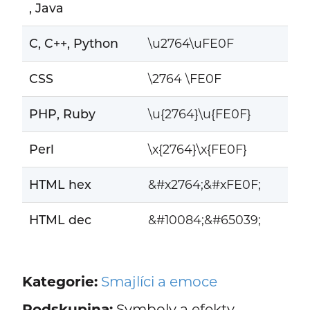
, Java
C, C++, Python
\u2764\uFE0F
CSS
\2764 \FE0F
PHP, Ruby
\u{2764}\u{FE0F}
Perl
\x{2764}\x{FE0F}
HTML hex
&#x2764;&#xFE0F;
HTML dec
&#10084;&#65039;
Kategorie:
Smajlíci a emoce
Podskupina:
Symboly a efekty