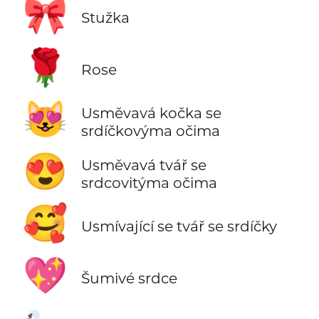
🎀
Stužka
🌹
Rose
😻
Usměvavá kočka se
srdíčkovýma očima
😍
Usměvavá tvář se
srdcovitýma očima
🥰
Usmívající se tvář se srdíčky
💖
Šumivé srdce