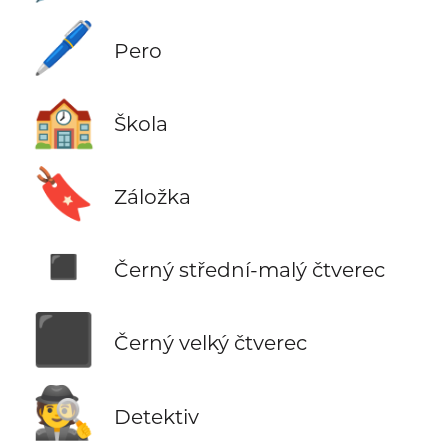
🖊️
Pero
🏫
Škola
🔖
Záložka
◾
Černý střední-malý čtverec
⬛
Černý velký čtverec
🕵️
Detektiv