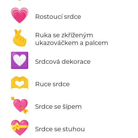
💗
Rostoucí srdce
🫰
Ruka se zkříženým
ukazováčkem a palcem
💟
Srdcová dekorace
🫶
Ruce srdce
💘
Srdce se šípem
💝
Srdce se stuhou