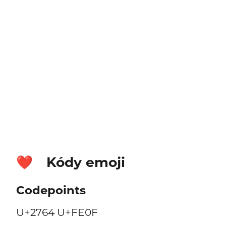
Kódy emoji
❤️
Codepoints
U+2764 U+FE0F