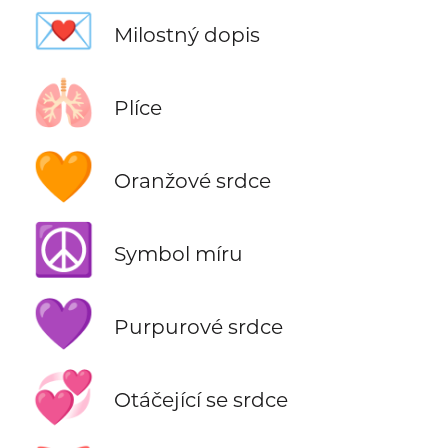
💌
Milostný dopis
🫁
Plíce
🧡
Oranžové srdce
☮️
Symbol míru
💜
Purpurové srdce
💞
Otáčející se srdce