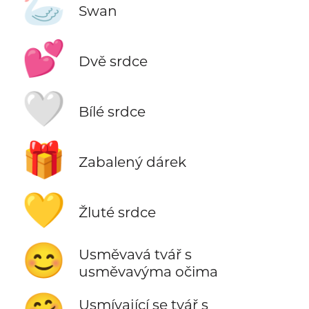
🦢
Swan
💕
Dvě srdce
🤍
Bílé srdce
🎁
Zabalený dárek
💛
Žluté srdce
😊
Usměvavá tvář s
usměvavýma očima
Usmívající se tvář s