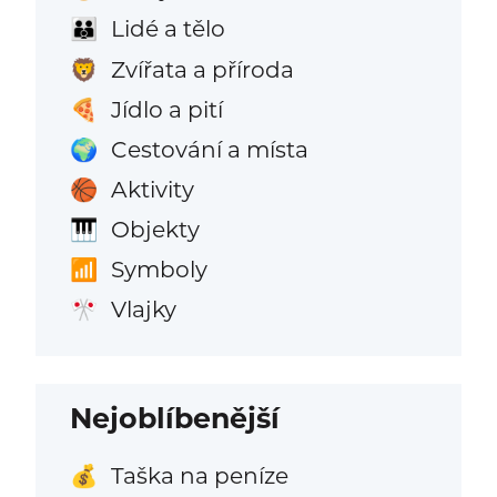
Lidé a tělo
👪
Zvířata a příroda
🦁
Jídlo a pití
🍕
Cestování a místa
🌍
Aktivity
🏀
Objekty
🎹
Symboly
📶
Vlajky
🎌
Nejoblíbenější
Taška na peníze
💰