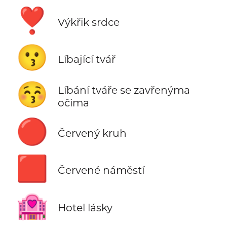
❣️
Výkřik srdce
😗
Líbající tvář
😚
Líbání tváře se zavřenýma
očima
🔴
Červený kruh
🟥
Červené náměstí
🏩
Hotel lásky