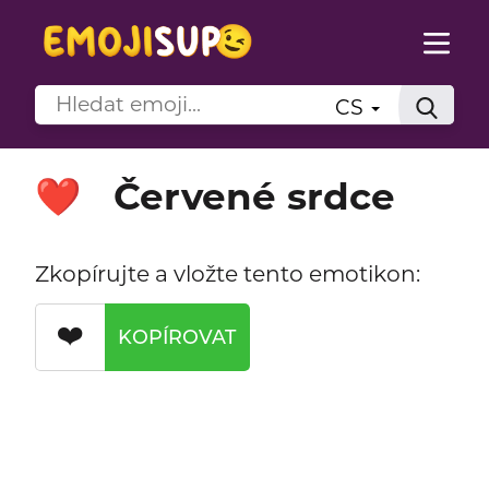
CS
Červené srdce
❤️
Zkopírujte a vložte tento emotikon:
❤️
KOPÍROVAT