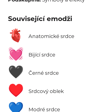
Související emodži
🫀
Anatomické srdce
💓
Bijící srdce
🖤
Černé srdce
♥️
Srdcový oblek
💙
Modré srdce