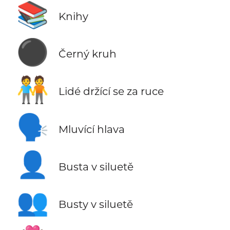
📚
Knihy
⚫
Černý kruh
🧑‍🤝‍🧑
Lidé držící se za ruce
🗣️
Mluvící hlava
👤
Busta v siluetě
👥
Busty v siluetě