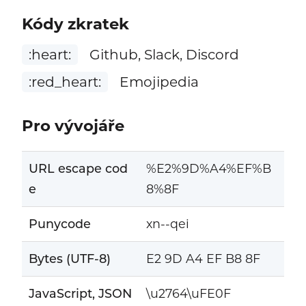
Kódy zkratek
:heart:
Github, Slack, Discord
:red_heart:
Emojipedia
Pro vývojáře
URL escape cod
%E2%9D%A4%EF%B
e
8%8F
Punycode
xn--qei
Bytes (UTF-8)
E2 9D A4 EF B8 8F
JavaScript, JSON
\u2764\uFE0F