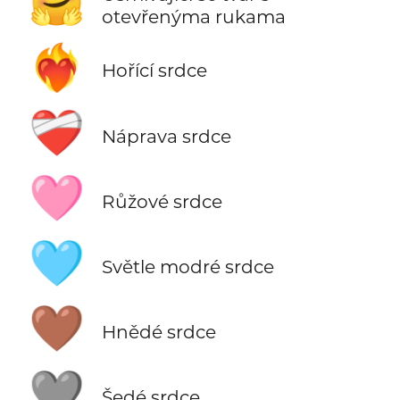
🤗
otevřenýma rukama
❤️‍🔥
Hořící srdce
❤️‍🩹
Náprava srdce
🩷
Růžové srdce
🩵
Světle modré srdce
🤎
Hnědé srdce
🩶
Šedé srdce