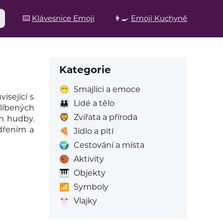
⌨️
Klávesnice Emoji
👩‍🍳
Emoji Kuchyně
Kategorie
😁
Smajlíci a emoce
isející s
👪
Lidé a tělo
blíbených
🦁
Zvířata a příroda
em hudby.
dřením a
🍕
Jídlo a pití
🌍
Cestování a místa
🏀
Aktivity
🎹
Objekty
📶
Symboly
🎌
Vlajky