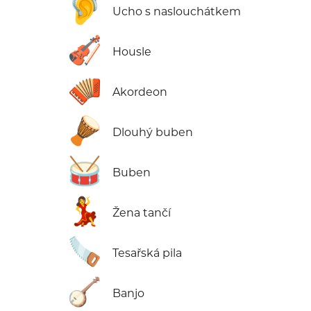
🦻
Ucho s naslouchátkem
🎻
Housle
🪗
Akordeon
🪘
Dlouhý buben
🥁
Buben
💃
Žena tančí
🪚
Tesařská pila
🪕
Banjo