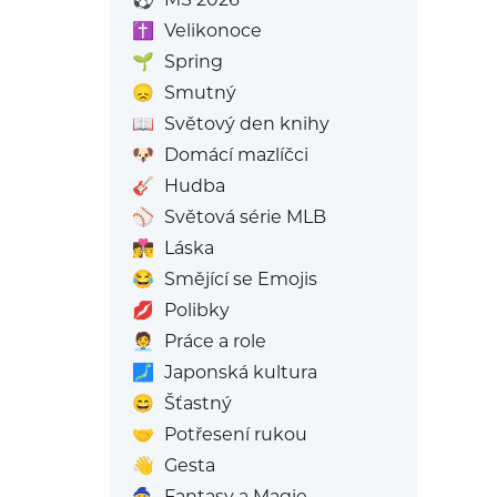
✝️
Velikonoce
🌱
Spring
😞
Smutný
📖
Světový den knihy
🐶
Domácí mazlíčci
🎸
Hudba
⚾
Světová série MLB
👩‍❤️‍💋‍👨
Láska
😂
Smějící se Emojis
💋
Polibky
🧑‍💼
Práce a role
🗾
Japonská kultura
😄
Šťastný
🤝
Potřesení rukou
👋
Gesta
🧙
Fantasy a Magie