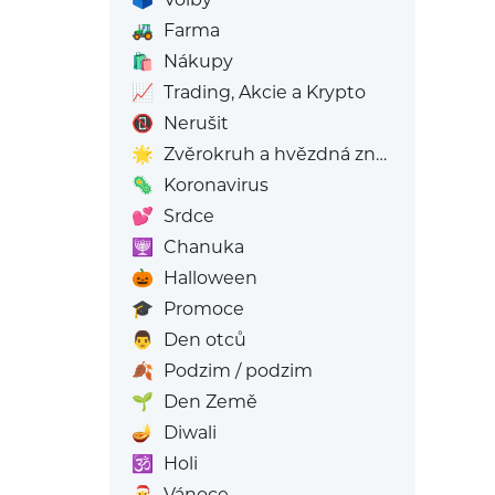
🚜
Farma
🛍️
Nákupy
📈
Trading, Akcie a Krypto
📵
Nerušit
🌟
Zvěrokruh a hvězdná znamení
🦠
Koronavirus
💕
Srdce
🕎
Chanuka
🎃
Halloween
🎓
Promoce
👨
Den otců
🍂
Podzim / podzim
🌱
Den Země
🪔
Diwali
🕉️
Holi
🎅
Vánoce