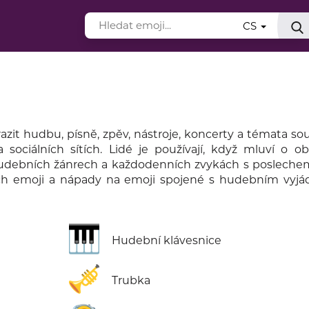
CS
it hudbu, písně, zpěv, nástroje, koncerty a témata souv
 sociálních sítích. Lidé je používají, když mluví o o
, hudebních žánrech a každodenních zvykách s poslech
h emoji a nápady na emoji spojené s hudebním vyjá
🎹
Hudební klávesnice
🎺
Trubka