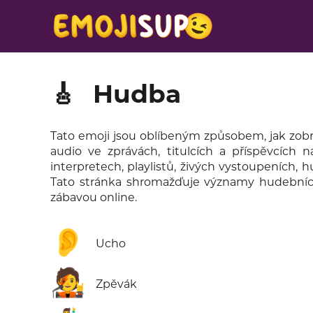
🎸
Hudba
Tato emoji jsou oblíbeným způsobem, jak zobraz
audio ve zprávách, titulcích a příspěvcích na
interpretech, playlistů, živých vystoupeních
Tato stránka shromažďuje významy hudebníc
zábavou online.
👂
Ucho
🧑‍🎤
Zpěvák