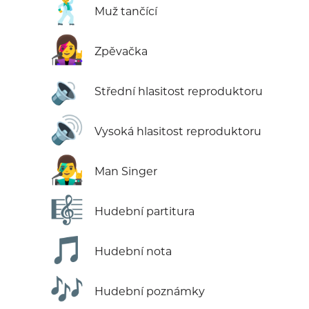
🕺
Muž tančící
👩‍🎤
Zpěvačka
🔉
Střední hlasitost reproduktoru
🔊
Vysoká hlasitost reproduktoru
👨‍🎤
Man Singer
🎼
Hudební partitura
🎵
Hudební nota
🎶
Hudební poznámky