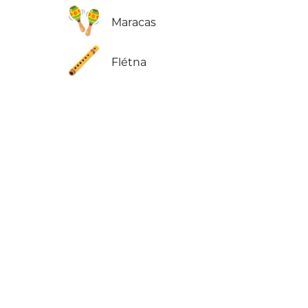
🪇
Maracas
🪈
Flétna