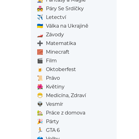
💑
Páry Se Srdíčky
✈️
Letectví
🇺🇦
Válka na Ukrajině
🏎️
Závody
➕
Matematika
🧱
Minecraft
🎬
Film
🍺
Oktoberfest
📜
Právo
🌺
Květiny
😷
Medicína, Zdraví
👽
Vesmír
🏡
Práce z domova
🎉
Párty
🏃
GTA 6
🗳️
Volby