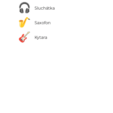
🎧
Sluchátka
🎷
Saxofon
🎸
Kytara