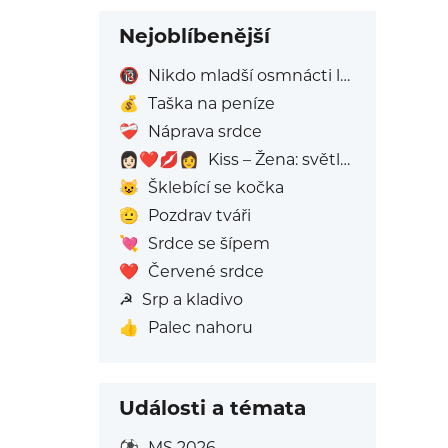
Nejoblíbenější
🔞
Nikdo mladší osmnácti let
💰
Taška na peníze
❤️‍🩹
Náprava srdce
👩🏻‍❤️‍💋‍👩
Kiss – Žena: světlý tón pleti, Žena: Bez Odstínu Pleti
😺
Šklebící se kočka
🫡
Pozdrav tváři
💘
Srdce se šípem
❤️
Červené srdce
☭
Srp a kladivo
👍
Palec nahoru
Události a témata
⚽
MS 2026