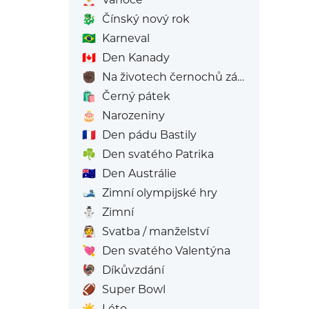
🐉
Čínský nový rok
🇧🇷
Karneval
🇨🇦
Den Kanady
✊🏿
Na životech černochů záleží
🛍️
Černý pátek
🎂
Narozeniny
🇫🇷
Den pádu Bastily
☘️
Den svatého Patrika
🇦🇺
Den Austrálie
🎿
Zimní olympijské hry
⛄
Zimní
👰
Svatba / manželství
💘
Den svatého Valentýna
🦃
Díkůvzdání
🏈
Super Bowl
☀️
Léto