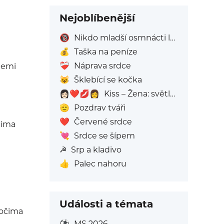
Nejoblíbenější
🔞
Nikdo mladší osmnácti let
💰
Taška na peníze
❤️‍🩹
Náprava srdce
ýlemi
😺
Šklebící se kočka
👩🏻‍❤️‍💋‍👩
Kiss – Žena: světlý tón pleti, Žena: Bez Odstínu Pleti
🫡
Pozdrav tváři
❤️
Červené srdce
čima
💘
Srdce se šípem
☭
Srp a kladivo
👍
Palec nahoru
Události a témata
 očima
⚽
MS 2026