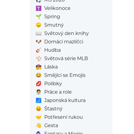
✝️
Velikonoce
🌱
Spring
😞
Smutný
📖
Světový den knihy
🐶
Domácí mazlíčci
🎸
Hudba
⚾
Světová série MLB
👩‍❤️‍💋‍👨
Láska
😂
Smějící se Emojis
💋
Polibky
🧑‍💼
Práce a role
🗾
Japonská kultura
😄
Šťastný
🤝
Potřesení rukou
👋
Gesta
🧙
Fantasy a Magie