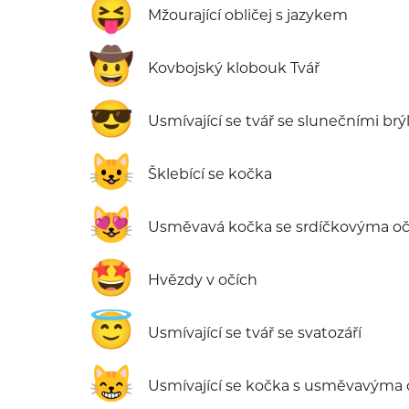
😝
Mžourající obličej s jazykem
🤠
Kovbojský klobouk Tvář
😎
Usmívající se tvář se slunečními br
😺
Šklebící se kočka
😻
Usměvavá kočka se srdíčkovýma o
🤩
Hvězdy v očích
😇
Usmívající se tvář se svatozáří
😸
Usmívající se kočka s usměvavýma