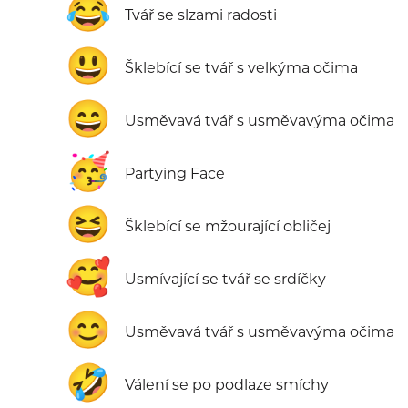
😂
Tvář se slzami radosti
😃
Šklebící se tvář s velkýma očima
😄
Usměvavá tvář s usměvavýma očima
🥳
Partying Face
😆
Šklebící se mžourající obličej
🥰
Usmívající se tvář se srdíčky
😊
Usměvavá tvář s usměvavýma očima
🤣
Válení se po podlaze smíchy