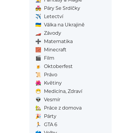
💑
Páry Se Srdíčky
✈️
Letectví
🇺🇦
Válka na Ukrajině
🏎️
Závody
➕
Matematika
🧱
Minecraft
🎬
Film
🍺
Oktoberfest
📜
Právo
🌺
Květiny
😷
Medicína, Zdraví
👽
Vesmír
🏡
Práce z domova
🎉
Párty
🏃
GTA 6
🗳️
Volby