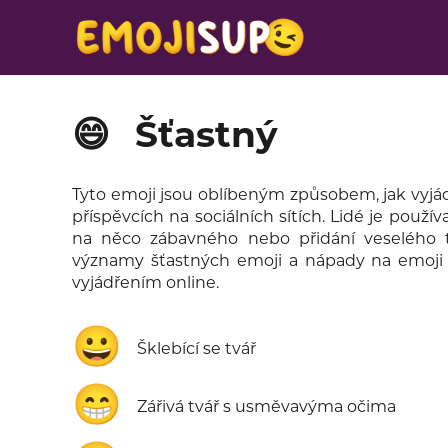
😄
Šťastný
Tyto emoji jsou oblíbeným způsobem, jak vyjádři
příspěvcích na sociálních sítích. Lidé je použív
na něco zábavného nebo přidání veselého 
významy šťastných emoji a nápady na emoji 
vyjádřením online.
😀
Šklebící se tvář
😁
Zářivá tvář s usměvavýma očima