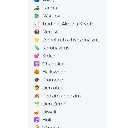
🚜
Farma
🛍️
Nákupy
📈
Trading, Akcie a Krypto
📵
Nerušit
🌟
Zvěrokruh a hvězdná znamení
🦠
Koronavirus
💕
Srdce
🕎
Chanuka
🎃
Halloween
🎓
Promoce
👨
Den otců
🍂
Podzim / podzim
🌱
Den Země
🪔
Diwali
🕉️
Holi
🎅
Vánoce