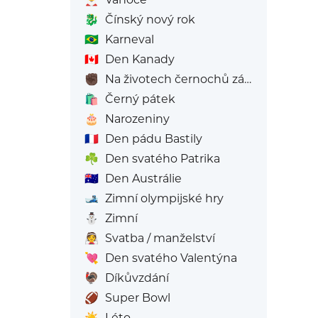
🐉
Čínský nový rok
🇧🇷
Karneval
🇨🇦
Den Kanady
✊🏿
Na životech černochů záleží
🛍️
Černý pátek
🎂
Narozeniny
🇫🇷
Den pádu Bastily
☘️
Den svatého Patrika
🇦🇺
Den Austrálie
🎿
Zimní olympijské hry
⛄
Zimní
👰
Svatba / manželství
💘
Den svatého Valentýna
🦃
Díkůvzdání
🏈
Super Bowl
☀️
Léto