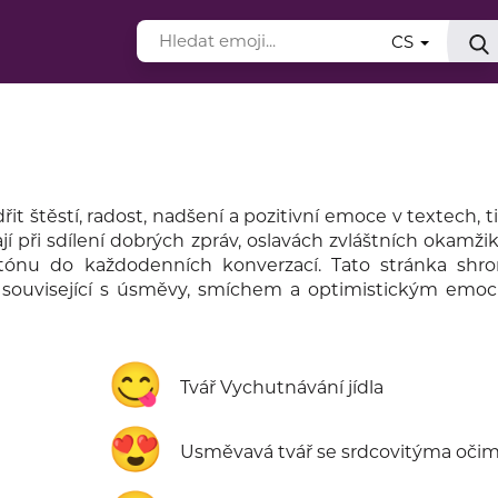
CS
t štěstí, radost, nadšení a pozitivní emoce v textech, ti
ají při sdílení dobrých zpráv, oslavách zvláštních okamžik
tónu do každodenních konverzací. Tato stránka shr
související s úsměvy, smíchem a optimistickým emoc
😋
Tvář Vychutnávání jídla
😍
Usměvavá tvář se srdcovitýma oči