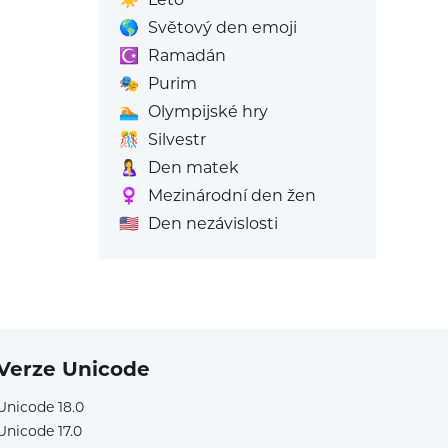
🌎
Světový den emoji
☪️
Ramadán
🎭
Purim
🏊
Olympijské hry
🎊
Silvestr
🤱
Den matek
♀️
Mezinárodní den žen
🇺🇸
Den nezávislosti
Verze Unicode
Unicode 18.0
Unicode 17.0