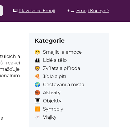
⌨️
Klávesnice Emoji
👩‍🍳
Emoji Kuchyně
Kategorie
😁
Smajlíci a emoce
tulcích a
👪
Lidé a tělo
ů, reakci
🦁
Zvířata a příroda
omažďuje
ionálním
🍕
Jídlo a pití
🌍
Cestování a místa
🏀
Aktivity
🎹
Objekty
📶
Symboly
🎌
Vlajky
ma