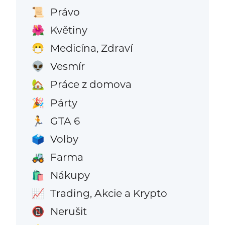
Právo
📜
Květiny
🌺
Medicína, Zdraví
😷
Vesmír
👽
Práce z domova
🏡
Párty
🎉
GTA 6
🏃
Volby
🗳️
Farma
🚜
Nákupy
🛍️
Trading, Akcie a Krypto
📈
Nerušit
📵