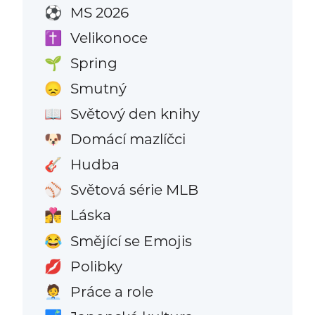
MS 2026
⚽
Velikonoce
✝️
Spring
🌱
Smutný
😞
Světový den knihy
📖
Domácí mazlíčci
🐶
Hudba
🎸
Světová série MLB
⚾
Láska
👩‍❤️‍💋‍👨
Smějící se Emojis
😂
Polibky
💋
Práce a role
🧑‍💼