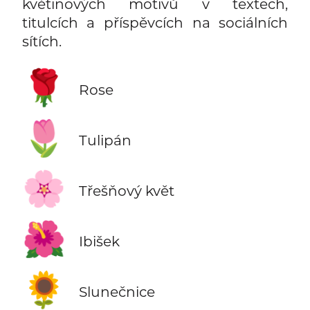
květinových motivů v textech,
titulcích a příspěvcích na sociálních
sítích.
🌹
Rose
🌷
Tulipán
🌸
Třešňový květ
🌺
Ibišek
🌻
Slunečnice