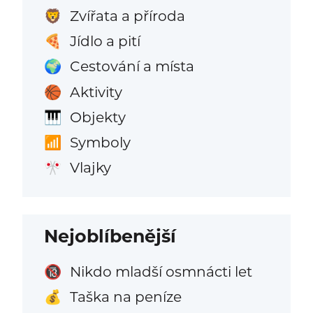
Zvířata a příroda
🦁
Jídlo a pití
🍕
Cestování a místa
🌍
Aktivity
🏀
Objekty
🎹
Symboly
📶
Vlajky
🎌
Nejoblíbenější
Nikdo mladší osmnácti let
🔞
Taška na peníze
💰