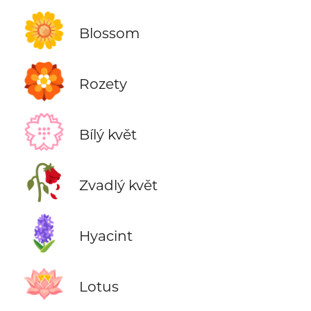
🌼
Blossom
🏵️
Rozety
💮
Bílý květ
🥀
Zvadlý květ
🪻
Hyacint
🪷
Lotus