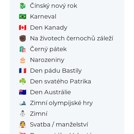
Čínský nový rok
🐉
Karneval
🇧🇷
Den Kanady
🇨🇦
Na životech černochů záleží
✊🏿
Černý pátek
🛍️
Narozeniny
🎂
Den pádu Bastily
🇫🇷
Den svatého Patrika
☘️
Den Austrálie
🇦🇺
Zimní olympijské hry
🎿
Zimní
⛄
Svatba / manželství
👰