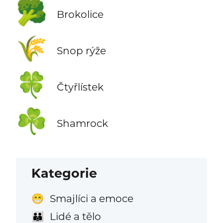
🥦
Brokolice
🌾
Snop rýže
🍀
Čtyřlístek
☘️
Shamrock
Kategorie
Smajlíci a emoce
😁
Lidé a tělo
👪