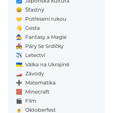
Japonská kultura
🗾
Šťastný
😄
Potřesení rukou
🤝
Gesta
👋
Fantasy a Magie
🧙
Páry Se Srdíčky
💑
Letectví
✈️
Válka na Ukrajině
🇺🇦
Závody
🏎️
Matematika
➕
Minecraft
🧱
Film
🎬
Oktoberfest
🍺