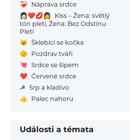
Náprava srdce
❤️‍🩹
Kiss – Žena: světlý
👩🏻‍❤️‍💋‍👩
tón pleti, Žena: Bez Odstínu
Pleti
Šklebící se kočka
😺
Pozdrav tváři
🫡
Srdce se šípem
💘
Červené srdce
❤️
Srp a kladivo
☭
Palec nahoru
👍
Události a témata