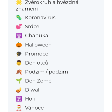
Zvěrokruh a hvězdná
🌟
znamení
Koronavirus
🦠
Srdce
💕
Chanuka
🕎
Halloween
🎃
Promoce
🎓
Den otců
👨
Podzim / podzim
🍂
Den Země
🌱
Diwali
🪔
Holi
🕉️
Vánoce
🎅