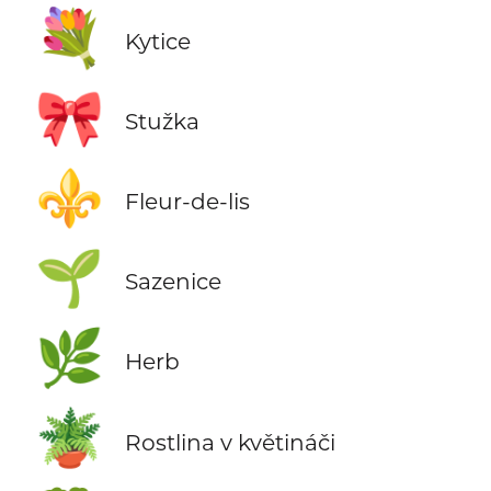
💐
Kytice
🎀
Stužka
⚜️
Fleur-de-lis
🌱
Sazenice
🌿
Herb
🪴
Rostlina v květináči