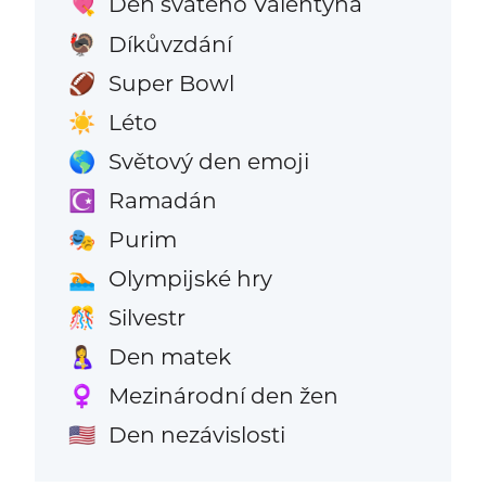
Den svatého Valentýna
💘
Díkůvzdání
🦃
Super Bowl
🏈
Léto
☀️
Světový den emoji
🌎
Ramadán
☪️
Purim
🎭
Olympijské hry
🏊
Silvestr
🎊
Den matek
🤱
Mezinárodní den žen
♀️
Den nezávislosti
🇺🇸