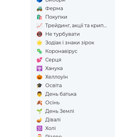
🚜
Ферма
🛍️
Покупки
📈
Трейдинг, акції та криптовалюта
📵
Не турбувати
🌟
Зодіак і знаки зірок
🦠
Коронавірус
💕
Серця
🕎
Ханука
🎃
Хеллоуїн
🎓
Освіта
👨
День батька
🍂
Осінь
🌱
День Землі
🪔
Дівалі
🕉️
Холі
🎅
Різдво