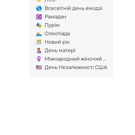
🌎
Всесвітній день емодзі
☪️
Рамадан
🎭
Пурім
🏊
Олімпіада
🎊
Новий рік
🤱
День матері
♀️
Міжнародний жіночий день
🇺🇸
День Незалежності США