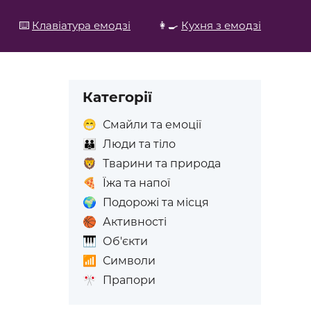
⌨️
Клавіатура емодзі
👩‍🍳
Кухня з емодзі
Категорії
😁
Смайли та емоції
👪
Люди та тіло
🦁
Тварини та природа
🍕
Їжа та напої
🌍
Подорожі та місця
🏀
Активності
🎹
Об'єкти
📶
Символи
🎌
Прапори