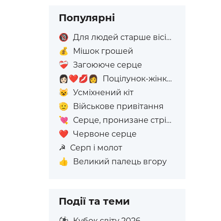
Популярні
🔞
Для людей старше вісімнадцяти років
💰
Мішок грошей
❤️‍🩹
Загоююче серце
👩🏻‍❤️‍💋‍👩
Поцілунок-жінка: світлий тон шкіри, жінка: Без Відтінку Шкіри
😺
Усміхнений кіт
🫡
Військове привітання
💘
Серце, пронизане стрілою
❤️
Червоне серце
☭
Серп і молот
👍
Великий палець вгору
Події та теми
⚽
Кубок світу 2026