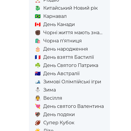
🐉
Китайський Новий рік
🇧🇷
Карнавал
🇨🇦
День Канади
✊🏿
Чорні життя мають значення
🛍️
Чорна п'ятниця
🎂
День народження
🇫🇷
День взяття Бастилії
☘️
День Святого Патрика
🇦🇺
День Австралії
🎿
Зимові Олімпійські ігри
⛄
Зима
👰
Весілля
💘
День святого Валентина
🦃
День подяки
🏈
Супер Кубок
☀️
Літо