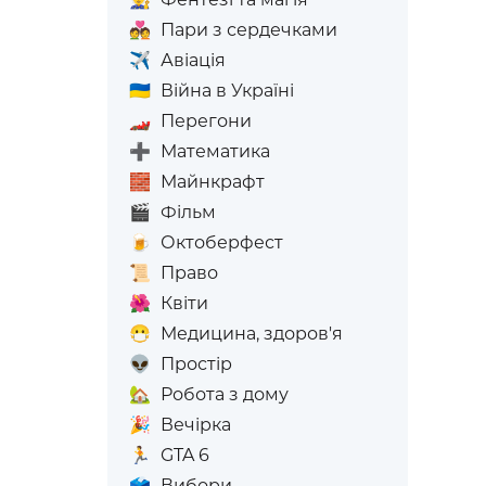
💑
Пари з сердечками
✈️
Авіація
🇺🇦
Війна в Україні
🏎️
Перегони
➕
Математика
🧱
Майнкрафт
🎬
Фільм
🍺
Октоберфест
📜
Право
🌺
Квіти
😷
Медицина, здоров'я
👽
Простір
🏡
Робота з дому
🎉
Вечірка
🏃
GTA 6
🗳️
Вибори