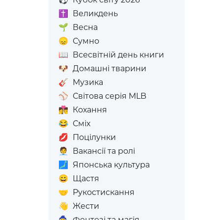
✝️
Великдень
🌱
Весна
😞
Сумно
📖
Всесвітній день книги
🐶
Домашні тварини
🎸
Музика
⚾
Світова серія MLB
👩‍❤️‍💋‍👨
Кохання
😂
Сміх
💋
Поцілунки
🧑‍💼
Вакансії та ролі
🗾
Японська культура
😄
Щастя
🤝
Рукостискання
👋
Жести
🧙
Фентезі та магія