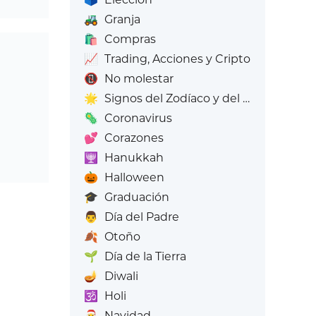
🚜
Granja
🛍️
Compras
📈
Trading, Acciones y Cripto
📵
No molestar
🌟
Signos del Zodíaco y del Zodíaco
🦠
Coronavirus
💕
Corazones
🕎
Hanukkah
🎃
Halloween
🎓
Graduación
👨
Día del Padre
🍂
Otoño
🌱
Día de la Tierra
🪔
Diwali
🕉️
Holi
🎅
Navidad