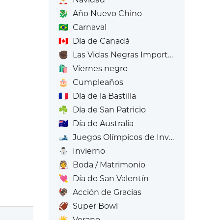
🐉
Año Nuevo Chino
🇧🇷
Carnaval
🇨🇦
Día de Canadá
✊🏿
Las Vidas Negras Importan
🛍️
Viernes negro
🎂
Cumpleaños
🇫🇷
Día de la Bastilla
☘️
Día de San Patricio
🇦🇺
Día de Australia
🎿
Juegos Olímpicos de Invierno
⛄
Invierno
👰
Boda / Matrimonio
💘
Día de San Valentín
🦃
Acción de Gracias
🏈
Super Bowl
☀️
Verano