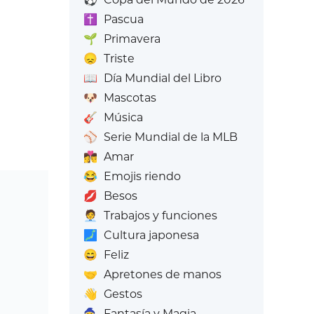
✝️
Pascua
🌱
Primavera
😞
Triste
📖
Día Mundial del Libro
🐶
Mascotas
🎸
Música
⚾
Serie Mundial de la MLB
👩‍❤️‍💋‍👨
Amar
😂
Emojis riendo
💋
Besos
🧑‍💼
Trabajos y funciones
🗾
Cultura japonesa
😄
Feliz
🤝
Apretones de manos
👋
Gestos
🧙
Fantasía y Magia