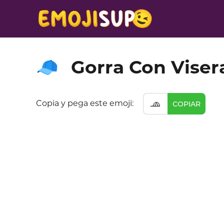
Gorra Con Viser
🧢
🧢
Copia y pega este emoji:
COPIAR