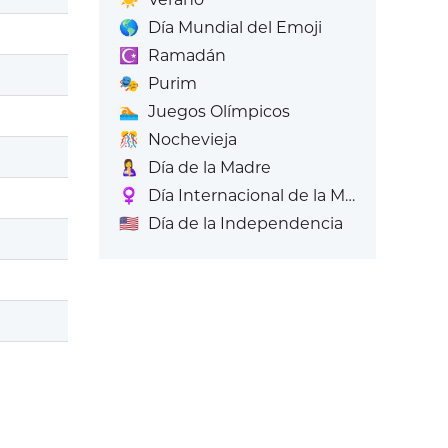
🌎
Día Mundial del Emoji
☪️
Ramadán
🎭
Purim
🏊
Juegos Olímpicos
🎊
Nochevieja
🤱
Día de la Madre
♀️
Día Internacional de la Mujer
🇺🇸
Día de la Independencia