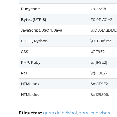
Punycode
xn--sv9h
Bytes (UTF-8)
F0 9F A7 A2
JavaScript, JSON, Java
\uD83E\uDDE
C, C++, Python
\U0001f9e2
CSS
\01F9E2
PHP, Ruby
\u{1F9E2}
Perl
\x{1F9E2}
HTML hex
&#x1F9E2;
HTML dec
&#129506;
Etiquetas::
gorra de béisbol
,
gorra con visera