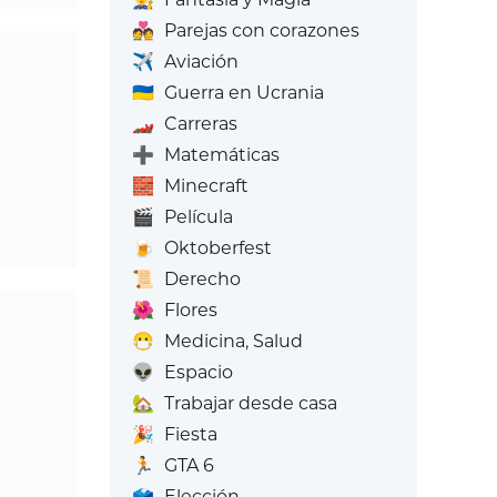
💑
Parejas con corazones
✈️
Aviación
🇺🇦
Guerra en Ucrania
🏎️
Carreras
➕
Matemáticas
🧱
Minecraft
🎬
Película
🍺
Oktoberfest
📜
Derecho
🌺
Flores
😷
Medicina, Salud
👽
Espacio
🏡
Trabajar desde casa
🎉
Fiesta
🏃
GTA 6
🗳️
Elección