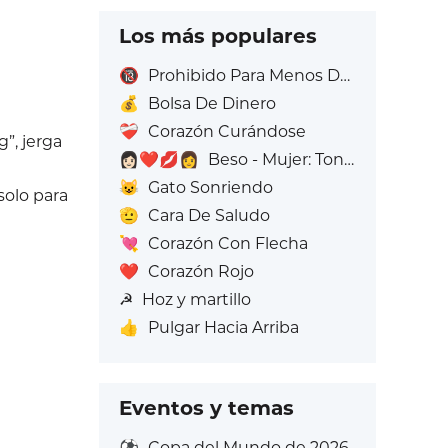
Los más populares
🔞
Prohibido Para Menos De 18 Años
💰
Bolsa De Dinero
❤️‍🩹
Corazón Curándose
g”, jerga
👩🏻‍❤️‍💋‍👩
Beso - Mujer: Tono de piel claro, Mujer: Sin Tono de Piel
😺
Gato Sonriendo
solo para
🫡
Cara De Saludo
💘
Corazón Con Flecha
❤️
Corazón Rojo
☭
Hoz y martillo
👍
Pulgar Hacia Arriba
Eventos y temas
⚽
Copa del Mundo de 2026