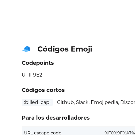
Códigos Emoji
🧢
Codepoints
U+1F9E2
Códigos cortos
:billed_cap:
Github, Slack, Emojipedia, Disco
Para los desarrolladores
URL escape code
%F0%9F%A7%