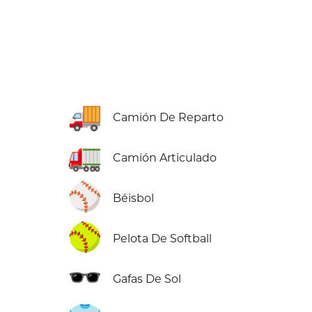
🚚
Camión De Reparto
🚛
Camión Articulado
⚾
Béisbol
🥎
Pelota De Softball
🕶️
Gafas De Sol