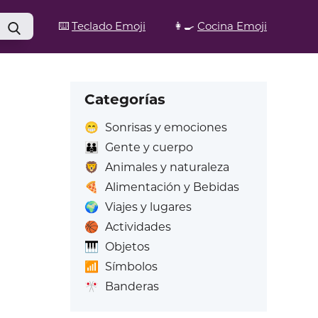
⌨️
Teclado Emoji
👩‍🍳
Cocina Emoji
Categorías
😁
Sonrisas y emociones
👪
Gente y cuerpo
🦁
Animales y naturaleza
🍕
Alimentación y Bebidas
🌍
Viajes y lugares
🏀
Actividades
🎹
Objetos
📶
Símbolos
🎌
Banderas