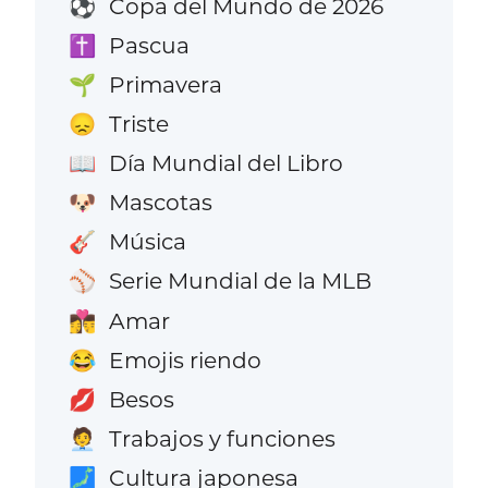
Copa del Mundo de 2026
⚽
Pascua
✝️
Primavera
🌱
Triste
😞
Día Mundial del Libro
📖
Mascotas
🐶
Música
🎸
Serie Mundial de la MLB
⚾
Amar
👩‍❤️‍💋‍👨
Emojis riendo
😂
Besos
💋
Trabajos y funciones
🧑‍💼
Cultura japonesa
🗾