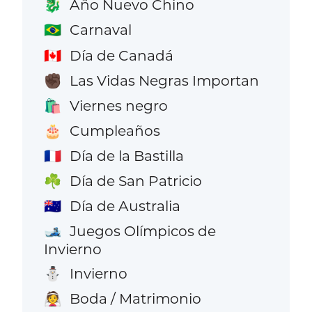
Año Nuevo Chino
🐉
Carnaval
🇧🇷
Día de Canadá
🇨🇦
Las Vidas Negras Importan
✊🏿
Viernes negro
🛍️
Cumpleaños
🎂
Día de la Bastilla
🇫🇷
Día de San Patricio
☘️
Día de Australia
🇦🇺
Juegos Olímpicos de
🎿
Invierno
Invierno
⛄
Boda / Matrimonio
👰