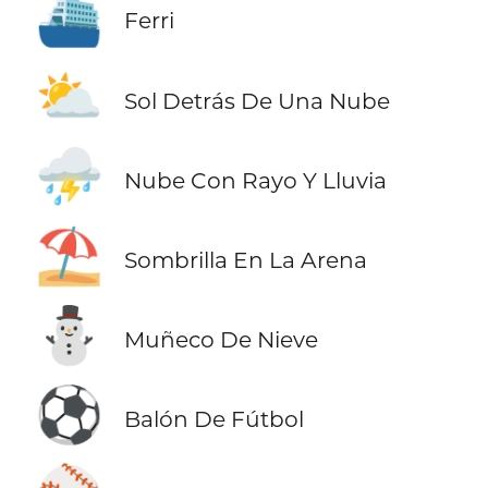
⛴️
Ferri
⛅
Sol Detrás De Una Nube
⛈️
Nube Con Rayo Y Lluvia
⛱️
Sombrilla En La Arena
⛄
Muñeco De Nieve
⚽
Balón De Fútbol