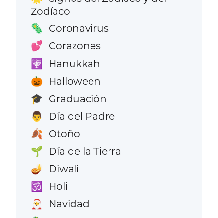
Zodíaco
Coronavirus
🦠
Corazones
💕
Hanukkah
🕎
Halloween
🎃
Graduación
🎓
Día del Padre
👨
Otoño
🍂
Día de la Tierra
🌱
Diwali
🪔
Holi
🕉️
Navidad
🎅