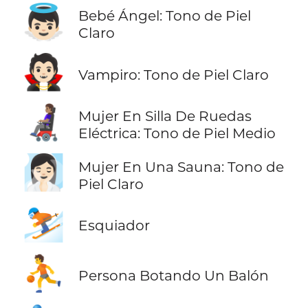
👼🏻
Bebé Ángel: Tono de Piel
Claro
🧛🏻
Vampiro: Tono de Piel Claro
👩🏽‍🦼
Mujer En Silla De Ruedas
Eléctrica: Tono de Piel Medio
🧖🏻‍♀️
Mujer En Una Sauna: Tono de
Piel Claro
⛷️
Esquiador
⛹️
Persona Botando Un Balón