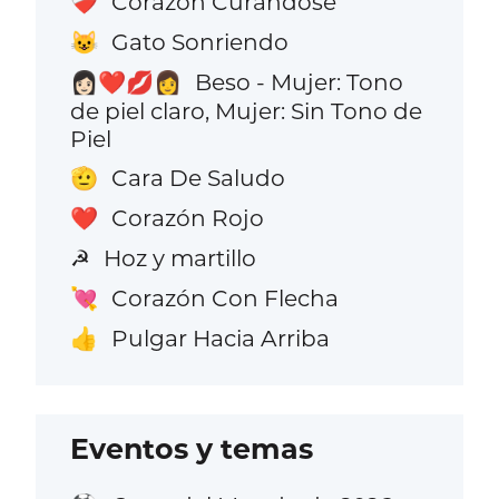
Corazón Curándose
❤️‍🩹
Gato Sonriendo
😺
Beso - Mujer: Tono
👩🏻‍❤️‍💋‍👩
de piel claro, Mujer: Sin Tono de
Piel
Cara De Saludo
🫡
Corazón Rojo
❤️
Hoz y martillo
☭
Corazón Con Flecha
💘
Pulgar Hacia Arriba
👍
Eventos y temas