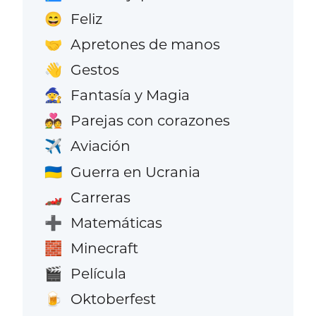
Feliz
😄
Apretones de manos
🤝
Gestos
👋
Fantasía y Magia
🧙
Parejas con corazones
💑
Aviación
✈️
Guerra en Ucrania
🇺🇦
Carreras
🏎️
Matemáticas
➕
Minecraft
🧱
Película
🎬
Oktoberfest
🍺