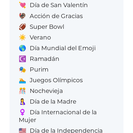
Día de San Valentín
💘
Acción de Gracias
🦃
Super Bowl
🏈
Verano
☀️
Día Mundial del Emoji
🌎
Ramadán
☪️
Purim
🎭
Juegos Olímpicos
🏊
Nochevieja
🎊
Día de la Madre
🤱
Día Internacional de la
♀️
Mujer
Día de la Independencia
🇺🇸