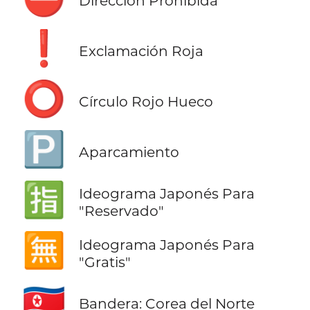
Dirección Prohibida
❗
Exclamación Roja
⭕
Círculo Rojo Hueco
🅿️
Aparcamiento
🈯
Ideograma Japonés Para
"Reservado"
🈚
Ideograma Japonés Para
"Gratis"
🇰🇵
Bandera: Corea del Norte