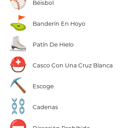
⚾
Béisbol
⛳
Banderín En Hoyo
⛸️
Patín De Hielo
⛑️
Casco Con Una Cruz Blanca
⛏️
Escoge
⛓️
Cadenas
⛔