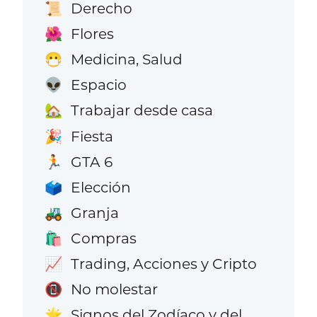
Derecho
📜
Flores
🌺
Medicina, Salud
😷
Espacio
👽
Trabajar desde casa
🏡
Fiesta
🎉
GTA 6
🏃
Elección
🗳️
Granja
🚜
Compras
🛍️
Trading, Acciones y Cripto
📈
No molestar
📵
Signos del Zodíaco y del
🌟