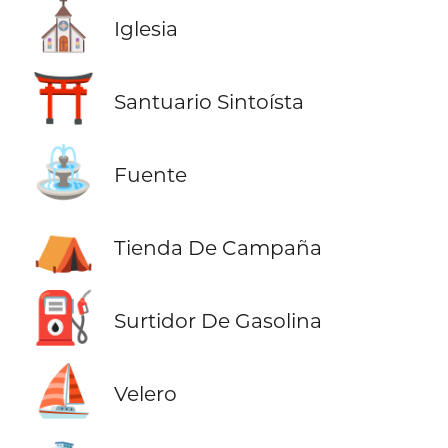
⛪
Iglesia
⛩️
Santuario Sintoísta
⛲
Fuente
⛺
Tienda De Campaña
⛽
Surtidor De Gasolina
⛵
Velero