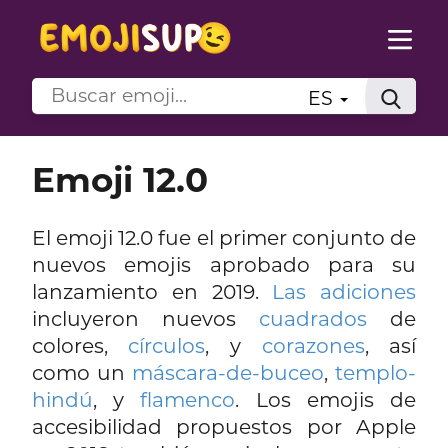
ES
Emoji 12.0
El emoji 12.0 fue el primer conjunto de
nuevos emojis aprobado para su
lanzamiento en 2019.
Las adiciones
incluyeron nuevos
cuadrados
de
colores,
círculos
, y
corazones
, así
como un
máscara-de-buceo
,
templo-
hindú
, y
flamenco
. Los emojis de
accesibilidad propuestos por Apple