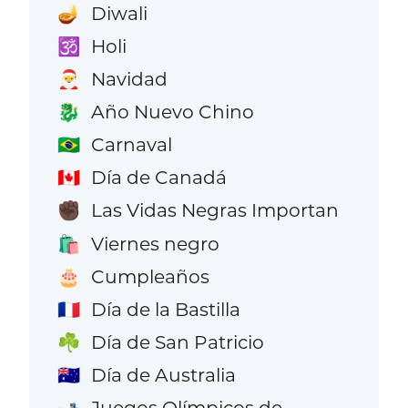
Diwali
🪔
Holi
🕉️
Navidad
🎅
Año Nuevo Chino
🐉
Carnaval
🇧🇷
Día de Canadá
🇨🇦
Las Vidas Negras Importan
✊🏿
Viernes negro
🛍️
Cumpleaños
🎂
Día de la Bastilla
🇫🇷
Día de San Patricio
☘️
Día de Australia
🇦🇺
Juegos Olímpicos de
🎿