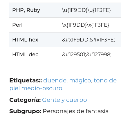
PHP, Ruby
\u{1F9DD}\u{1F3FE}
Perl
\x{1F9DD}\x{1F3FE}
HTML hex
&#x1F9DD;&#x1F3FE;
HTML dec
&#129501;&#127998;
Etiquetas::
duende
,
mágico
,
tono de
piel medio-oscuro
Categoría:
Gente y cuerpo
Subgrupo:
Personajes de fantasía