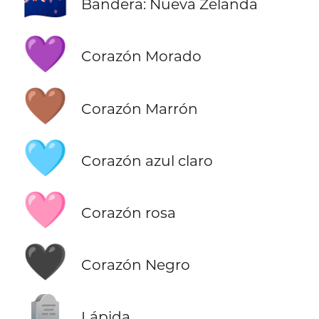
🇳🇿
Bandera: Nueva Zelanda
💜
Corazón Morado
🤎
Corazón Marrón
🩵
Corazón azul claro
🩷
Corazón rosa
🖤
Corazón Negro
🪦
Lápida