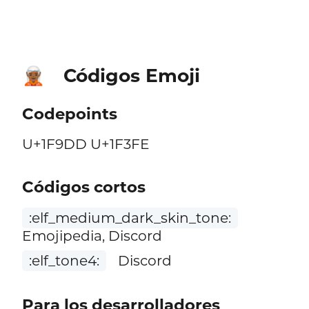
Códigos Emoji
🧝🏾
Codepoints
U+1F9DD U+1F3FE
Códigos cortos
:elf_medium_dark_skin_tone:
Emojipedia, Discord
:elf_tone4:
Discord
Para los desarrolladores