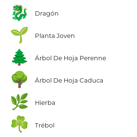
🐉
Dragón
🌱
Planta Joven
🌲
Árbol De Hoja Perenne
🌳
Árbol De Hoja Caduca
🌿
Hierba
☘️
Trébol