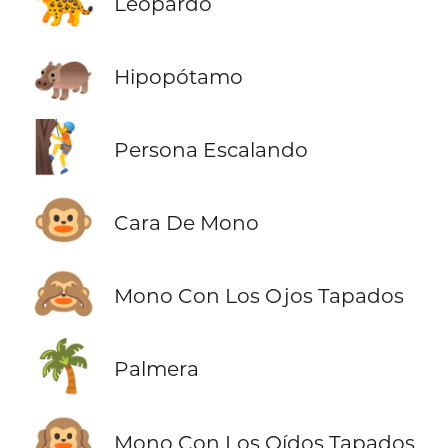
🐆
Leopardo
🦛
Hipopótamo
🧗
Persona Escalando
🐵
Cara De Mono
🙈
Mono Con Los Ojos Tapados
🌴
Palmera
🙉
Mono Con Los Oídos Tapados