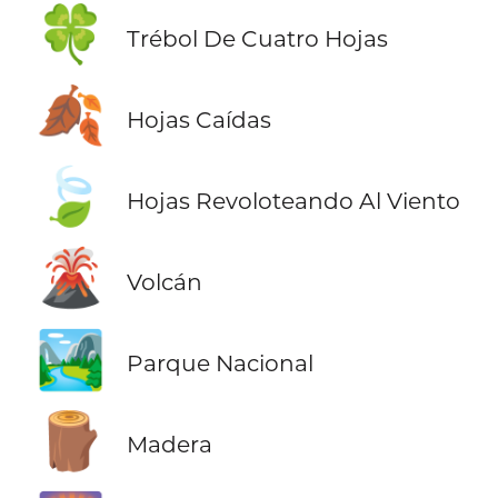
🍀
Trébol De Cuatro Hojas
🍂
Hojas Caídas
🍃
Hojas Revoloteando Al Viento
🌋
Volcán
🏞️
Parque Nacional
🪵
Madera