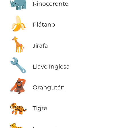
🦏
Rinoceronte
🍌
Plátano
🦒
Jirafa
🔧
Llave Inglesa
🦧
Orangután
🐅
Tigre