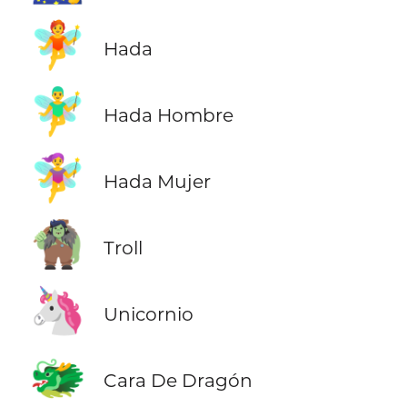
🧚
Hada
🧚‍♂️
Hada Hombre
🧚‍♀️
Hada Mujer
🧌
Troll
🦄
Unicornio
🐲
Cara De Dragón