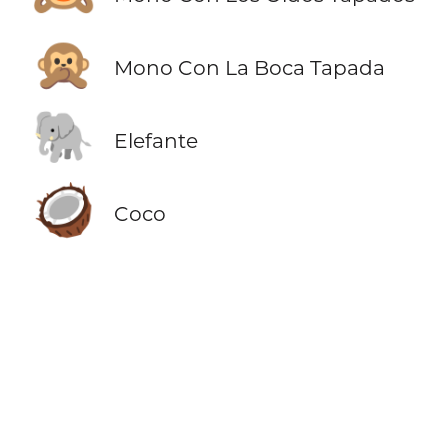
🙊
Mono Con La Boca Tapada
🐘
Elefante
🥥
Coco