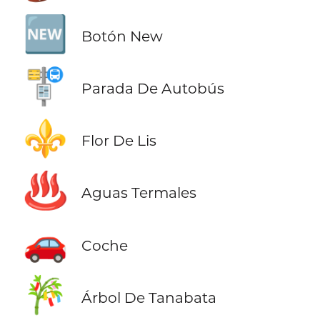
🆕
Botón New
🚏
Parada De Autobús
⚜️
Flor De Lis
♨️
Aguas Termales
🚗
Coche
🎋
Árbol De Tanabata