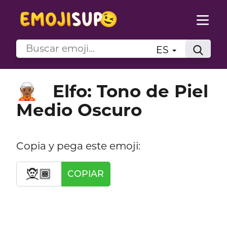
ES
Elfo: Tono de Piel
🧝🏾
Medio Oscuro
Copia y pega este emoji:
🧝🏾
COPIAR