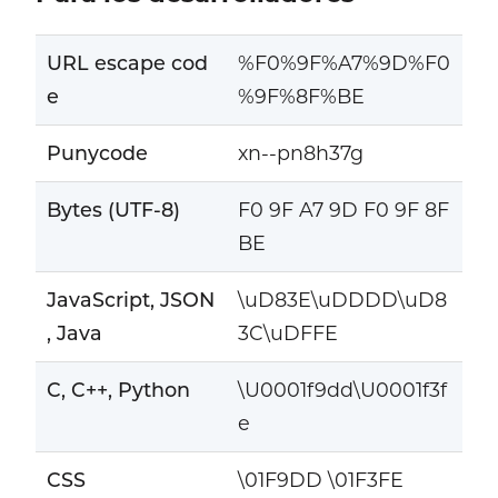
URL escape cod
%F0%9F%A7%9D%F0
e
%9F%8F%BE
Punycode
xn--pn8h37g
Bytes (UTF-8)
F0 9F A7 9D F0 9F 8F
BE
JavaScript, JSON
\uD83E\uDDDD\uD8
, Java
3C\uDFFE
C, C++, Python
\U0001f9dd\U0001f3f
e
CSS
\01F9DD \01F3FE