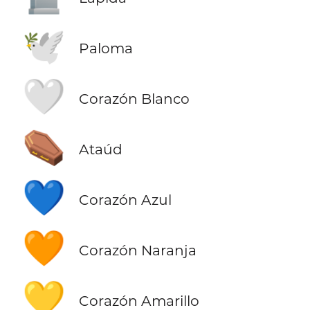
🕊️
Paloma
🤍
Corazón Blanco
⚰️
Ataúd
💙
Corazón Azul
🧡
Corazón Naranja
💛
Corazón Amarillo