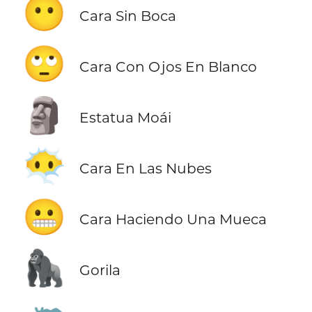
😶
Cara Sin Boca
🙄
Cara Con Ojos En Blanco
🗿
Estatua Moái
😶‍🌫️
Cara En Las Nubes
😬
Cara Haciendo Una Mueca
🦍
Gorila