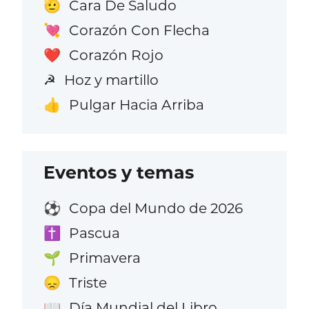
Cara De Saludo
🫡
Corazón Con Flecha
💘
Corazón Rojo
❤️
Hoz y martillo
☭
Pulgar Hacia Arriba
👍
Eventos y temas
Copa del Mundo de 2026
⚽
Pascua
✝️
Primavera
🌱
Triste
😞
Día Mundial del Libro
📖