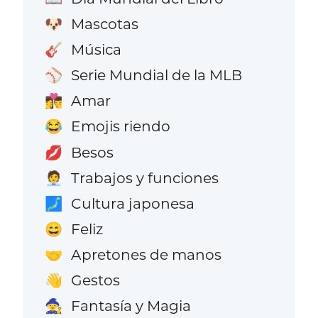
Mascotas
🐶
Música
🎸
Serie Mundial de la MLB
⚾
Amar
👩‍❤️‍💋‍👨
Emojis riendo
😂
Besos
💋
Trabajos y funciones
🧑‍💼
Cultura japonesa
🗾
Feliz
😄
Apretones de manos
🤝
Gestos
👋
Fantasía y Magia
🧙