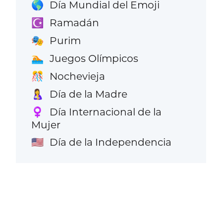
Día Mundial del Emoji
🌎
Ramadán
☪️
Purim
🎭
Juegos Olímpicos
🏊
Nochevieja
🎊
Día de la Madre
🤱
Día Internacional de la
♀️
Mujer
Día de la Independencia
🇺🇸