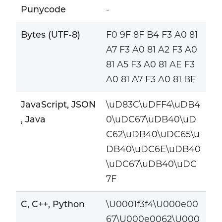
Punycode
-
Bytes (UTF-8)
F0 9F 8F B4 F3 A0 81
A7 F3 A0 81 A2 F3 A0
81 A5 F3 A0 81 AE F3
A0 81 A7 F3 A0 81 BF
JavaScript, JSON
\uD83C\uDFF4\uDB4
, Java
0\uDC67\uDB40\uD
C62\uDB40\uDC65\u
DB40\uDC6E\uDB40
\uDC67\uDB40\uDC
7F
C, C++, Python
\U0001f3f4\U000e00
67\U000e0062\U000