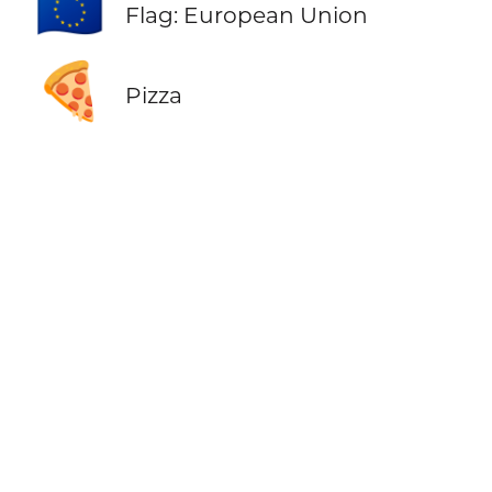
🇪🇺
Flag: European Union
🍕
Pizza