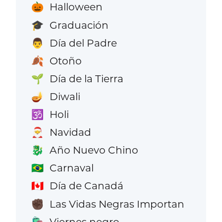
Halloween
🎃
Graduación
🎓
Día del Padre
👨
Otoño
🍂
Día de la Tierra
🌱
Diwali
🪔
Holi
🕉️
Navidad
🎅
Año Nuevo Chino
🐉
Carnaval
🇧🇷
Día de Canadá
🇨🇦
Las Vidas Negras Importan
✊🏿
Viernes negro
🛍️