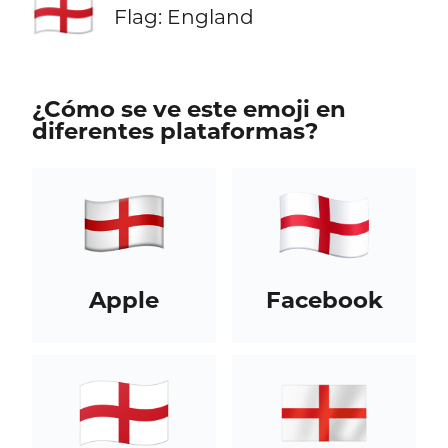
🏴󠁧󠁢󠁥󠁮󠁧󠁿
Flag: England
¿Cómo se ve este emoji en
diferentes plataformas?
Apple
Facebook