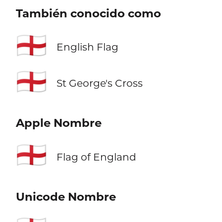
También conocido como
🏴󠁧󠁢󠁥󠁮󠁧󠁿
English Flag
🏴󠁧󠁢󠁥󠁮󠁧󠁿
St George's Cross
Apple Nombre
🏴󠁧󠁢󠁥󠁮󠁧󠁿
Flag of England
Unicode Nombre