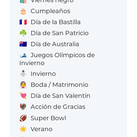
Cumpleaños
🎂
Día de la Bastilla
🇫🇷
Día de San Patricio
☘️
Día de Australia
🇦🇺
Juegos Olímpicos de
🎿
Invierno
Invierno
⛄
Boda / Matrimonio
👰
Día de San Valentín
💘
Acción de Gracias
🦃
Super Bowl
🏈
Verano
☀️