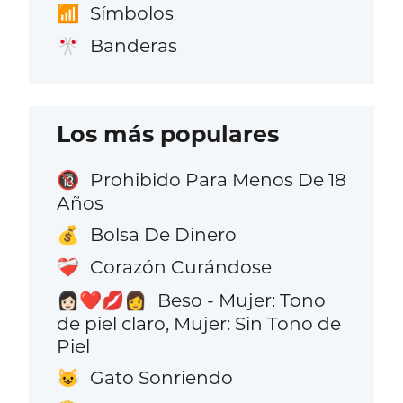
Símbolos
📶
Banderas
🎌
Los más populares
Prohibido Para Menos De 18
🔞
Años
Bolsa De Dinero
💰
Corazón Curándose
❤️‍🩹
Beso - Mujer: Tono
👩🏻‍❤️‍💋‍👩
de piel claro, Mujer: Sin Tono de
Piel
Gato Sonriendo
😺