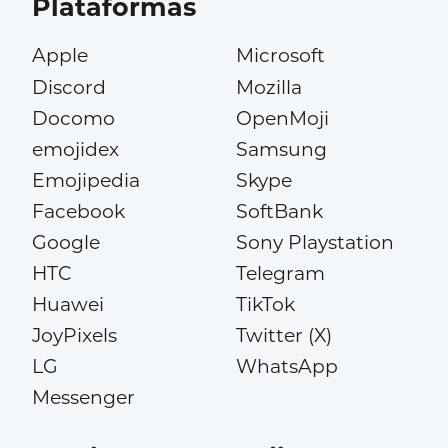
Plataformas
Apple
Microsoft
Discord
Mozilla
Docomo
OpenMoji
emojidex
Samsung
Emojipedia
Skype
Facebook
SoftBank
Google
Sony Playstation
HTC
Telegram
Huawei
TikTok
JoyPixels
Twitter (X)
LG
WhatsApp
Messenger