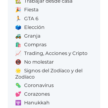
Trabajar desde casa
🏡
Fiesta
🎉
GTA 6
🏃
Elección
🗳️
Granja
🚜
Compras
🛍️
Trading, Acciones y Cripto
📈
No molestar
📵
Signos del Zodíaco y del
🌟
Zodíaco
Coronavirus
🦠
Corazones
💕
Hanukkah
🕎