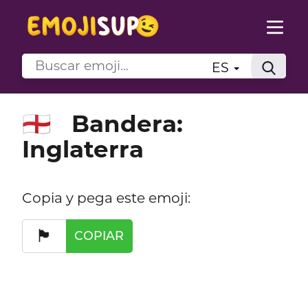
ES
Bandera:
🏴󠁧󠁢󠁥󠁮󠁧󠁿
Inglaterra
Copia y pega este emoji:
🏴󠁧󠁢󠁥󠁮󠁧󠁿
COPIAR