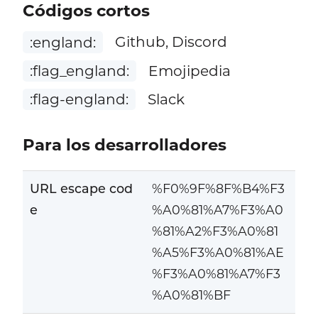
Códigos cortos
:england:
Github, Discord
:flag_england:
Emojipedia
:flag-england:
Slack
Para los desarrolladores
URL escape cod
%F0%9F%8F%B4%F3
e
%A0%81%A7%F3%A0
%81%A2%F3%A0%81
%A5%F3%A0%81%AE
%F3%A0%81%A7%F3
%A0%81%BF