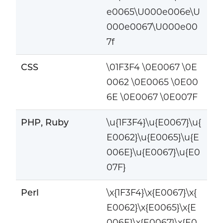
e0065\U000e006e\U
000e0067\U000e00
7f
CSS
\01F3F4 \0E0067 \0E
0062 \0E0065 \0E00
6E \0E0067 \0E007F
PHP, Ruby
\u{1F3F4}\u{E0067}\u{
E0062}\u{E0065}\u{E
006E}\u{E0067}\u{E0
07F}
Perl
\x{1F3F4}\x{E0067}\x{
E0062}\x{E0065}\x{E
006E}\x{E0067}\x{E0