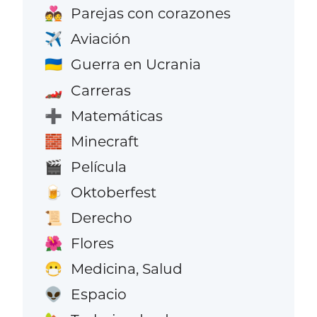
Parejas con corazones
💑
Aviación
✈️
Guerra en Ucrania
🇺🇦
Carreras
🏎️
Matemáticas
➕
Minecraft
🧱
Película
🎬
Oktoberfest
🍺
Derecho
📜
Flores
🌺
Medicina, Salud
😷
Espacio
👽