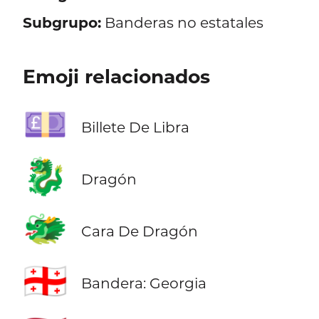
Subgrupo:
Banderas no estatales
Emoji relacionados
💷
Billete De Libra
🐉
Dragón
🐲
Cara De Dragón
🇬🇪
Bandera: Georgia