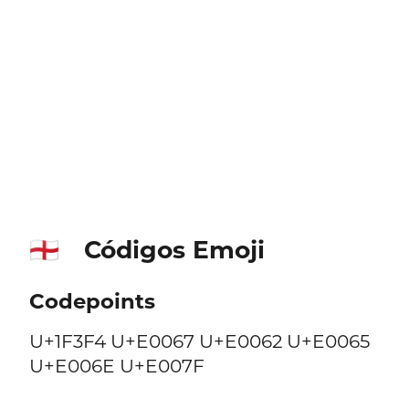
Códigos Emoji
🏴󠁧󠁢󠁥󠁮󠁧󠁿
Codepoints
U+1F3F4 U+E0067 U+E0062 U+E0065
U+E006E U+E007F