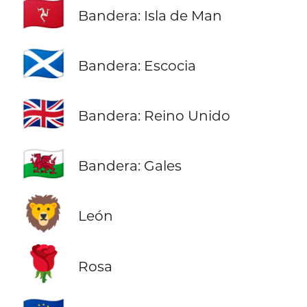
🇮🇲
Bandera: Isla de Man
🏴󠁧󠁢󠁳󠁣󠁴󠁿
Bandera: Escocia
🇬🇧
Bandera: Reino Unido
🏴󠁧󠁢󠁷󠁬󠁳󠁿
Bandera: Gales
🦁
León
🌹
Rosa