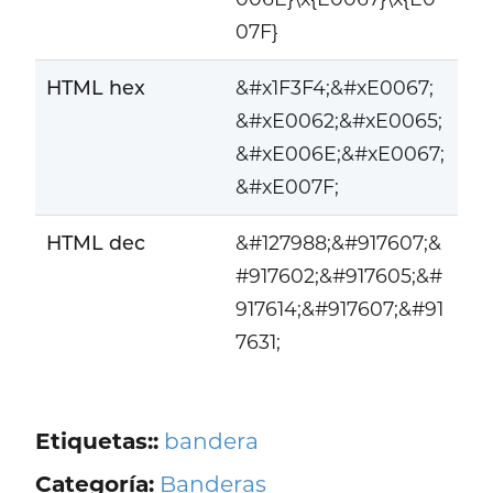
07F}
HTML hex
&#x1F3F4;&#xE0067;
&#xE0062;&#xE0065;
&#xE006E;&#xE0067;
&#xE007F;
HTML dec
&#127988;&#917607;&
#917602;&#917605;&#
917614;&#917607;&#91
7631;
Etiquetas::
bandera
Categoría:
Banderas