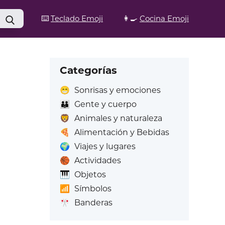
⌨️
Teclado Emoji
👩‍🍳
Cocina Emoji
Categorías
😁
Sonrisas y emociones
👪
Gente y cuerpo
🦁
Animales y naturaleza
🍕
Alimentación y Bebidas
🌍
Viajes y lugares
🏀
Actividades
🎹
Objetos
📶
Símbolos
🎌
Banderas