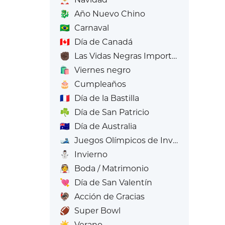
🐉
Año Nuevo Chino
🇧🇷
Carnaval
🇨🇦
Día de Canadá
✊🏿
Las Vidas Negras Importan
🛍️
Viernes negro
🎂
Cumpleaños
🇫🇷
Día de la Bastilla
☘️
Día de San Patricio
🇦🇺
Día de Australia
🎿
Juegos Olímpicos de Invierno
⛄
Invierno
👰
Boda / Matrimonio
💘
Día de San Valentín
🦃
Acción de Gracias
🏈
Super Bowl
☀️
Verano