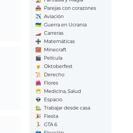
💑
Parejas con corazones
✈️
Aviación
🇺🇦
Guerra en Ucrania
🏎️
Carreras
➕
Matemáticas
🧱
Minecraft
🎬
Película
🍺
Oktoberfest
📜
Derecho
🌺
Flores
😷
Medicina, Salud
👽
Espacio
🏡
Trabajar desde casa
🎉
Fiesta
🏃
GTA 6
🗳️
Elección