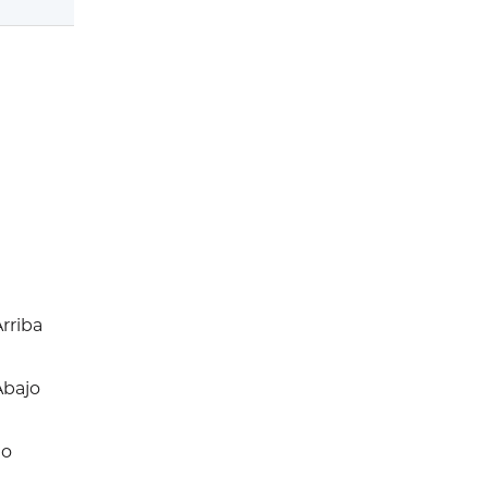
rriba
Abajo
io