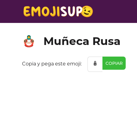
Muñeca Rusa
🪆
🪆
COPIAR
Copia y pega este emoji: