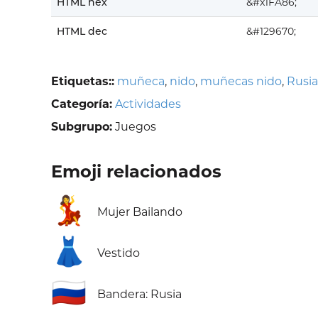
HTML hex
&#x1FA86;
HTML dec
&#129670;
Etiquetas::
muñeca
,
nido
,
muñecas nido
,
Rusia
Categoría:
Actividades
Subgrupo:
Juegos
Emoji relacionados
💃
Mujer Bailando
👗
Vestido
🇷🇺
Bandera: Rusia