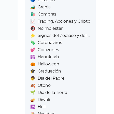
🚜
Granja
🛍️
Compras
📈
Trading, Acciones y Cripto
📵
No molestar
🌟
Signos del Zodíaco y del Zodíaco
🦠
Coronavirus
💕
Corazones
🕎
Hanukkah
🎃
Halloween
🎓
Graduación
👨
Día del Padre
🍂
Otoño
🌱
Día de la Tierra
🪔
Diwali
🕉️
Holi
🎅
Navidad