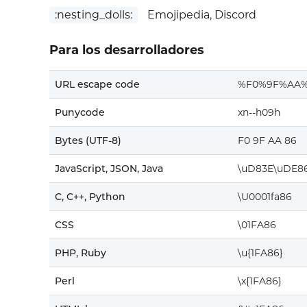
:nesting_dolls:
Emojipedia, Discord
Para los desarrolladores
URL escape code
%F0%9F%AA
Punycode
xn--h09h
Bytes (UTF-8)
F0 9F AA 86
JavaScript, JSON, Java
\uD83E\uDE8
C, C++, Python
\U0001fa86
CSS
\01FA86
PHP, Ruby
\u{1FA86}
Perl
\x{1FA86}