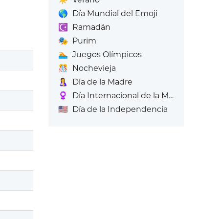
🌎
Día Mundial del Emoji
☪️
Ramadán
🎭
Purim
🏊
Juegos Olímpicos
🎊
Nochevieja
🤱
Día de la Madre
♀️
Día Internacional de la Mujer
🇺🇸
Día de la Independencia