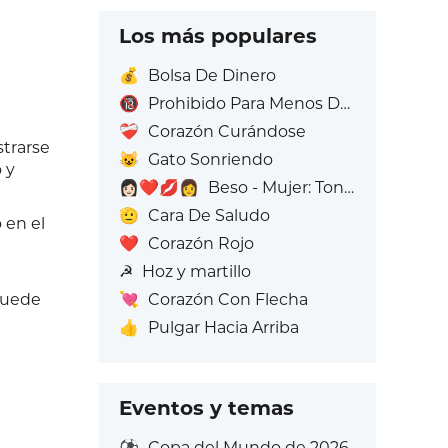
Los más populares
💰
Bolsa De Dinero
🔞
Prohibido Para Menos De 18 Años
❤️‍🩹
Corazón Curándose
strarse
😺
Gato Sonriendo
 y
👩🏻‍❤️‍💋‍👩
Beso - Mujer: Tono de piel claro, Mujer: Sin Tono de Piel
🫡
Cara De Saludo
 en el
❤️
Corazón Rojo
☭
Hoz y martillo
puede
💘
Corazón Con Flecha
👍
Pulgar Hacia Arriba
Eventos y temas
⚽
Copa del Mundo de 2026