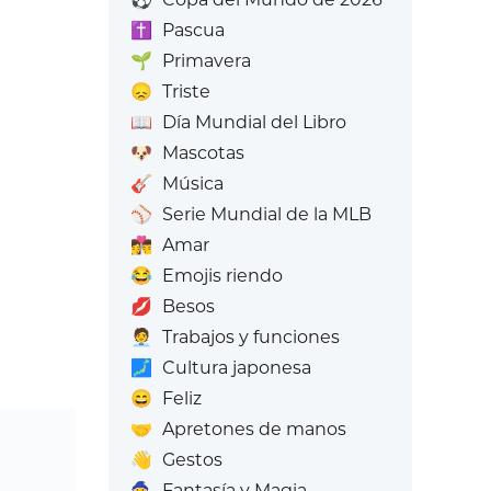
✝️
Pascua
🌱
Primavera
😞
Triste
📖
Día Mundial del Libro
🐶
Mascotas
🎸
Música
⚾
Serie Mundial de la MLB
👩‍❤️‍💋‍👨
Amar
😂
Emojis riendo
💋
Besos
🧑‍💼
Trabajos y funciones
🗾
Cultura japonesa
😄
Feliz
🤝
Apretones de manos
👋
Gestos
🧙
Fantasía y Magia