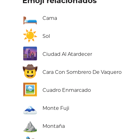
Emoji relacionados
🛏️
Cama
☀️
Sol
🌆
Ciudad Al Atardecer
🤠
Cara Con Sombrero De Vaquero
🖼️
Cuadro Enmarcado
🗻
Monte Fuji
⛰️
Montaña