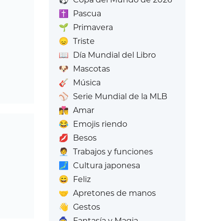
✝️
Pascua
🌱
Primavera
😞
Triste
📖
Día Mundial del Libro
🐶
Mascotas
🎸
Música
⚾
Serie Mundial de la MLB
👩‍❤️‍💋‍👨
Amar
😂
Emojis riendo
💋
Besos
🧑‍💼
Trabajos y funciones
🗾
Cultura japonesa
😄
Feliz
🤝
Apretones de manos
👋
Gestos
🧙
Fantasía y Magia