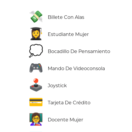
💸
Billete Con Alas
👩‍🎓
Estudiante Mujer
💭
Bocadillo De Pensamiento
🎮
Mando De Videoconsola
🕹️
Joystick
💳
Tarjeta De Crédito
👩‍🏫
Docente Mujer