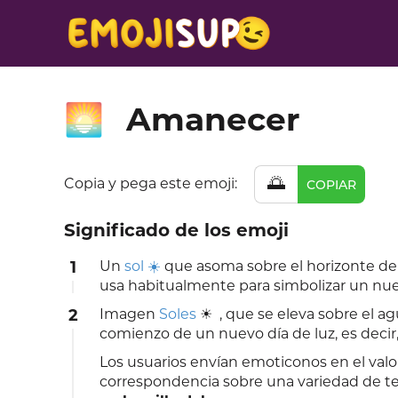
Amanecer
🌅
🌅
Copia y pega este emoji:
COPIAR
Significado de los emoji
1
Un
sol ☀️
que asoma sobre el horizonte de
usa habitualmente para simbolizar un nue
2
Imagen
Soles
☀ ️ , que se eleva sobre el a
comienzo de un nuevo día de luz, es decir
Los usuarios envían emoticonos en el val
correspondencia sobre una variedad de t