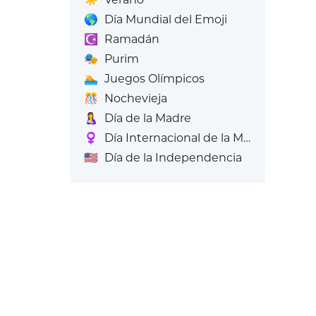
🌎
Día Mundial del Emoji
☪️
Ramadán
🎭
Purim
🏊
Juegos Olímpicos
🎊
Nochevieja
🤱
Día de la Madre
♀️
Día Internacional de la Mujer
🇺🇸
Día de la Independencia