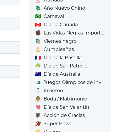
🐉
Año Nuevo Chino
🇧🇷
Carnaval
🇨🇦
Día de Canadá
✊🏿
Las Vidas Negras Importan
🛍️
Viernes negro
🎂
Cumpleaños
🇫🇷
Día de la Bastilla
☘️
Día de San Patricio
🇦🇺
Día de Australia
🎿
Juegos Olímpicos de Invierno
⛄
Invierno
👰
Boda / Matrimonio
💘
Día de San Valentín
🦃
Acción de Gracias
🏈
Super Bowl
☀️
Verano