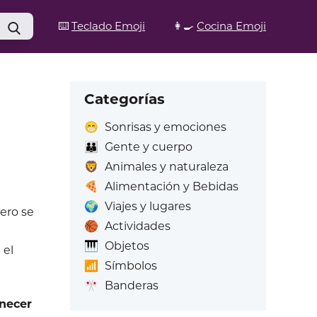
⌨️
Teclado Emoji
👩‍🍳
Cocina Emoji
Categorías
😁
Sonrisas y emociones
👪
Gente y cuerpo
🦁
Animales y naturaleza
🍕
Alimentación y Bebidas
🌍
Viajes y lugares
ero se
🏀
Actividades
🎹
Objetos
 el
📶
Símbolos
🎌
Banderas
necer