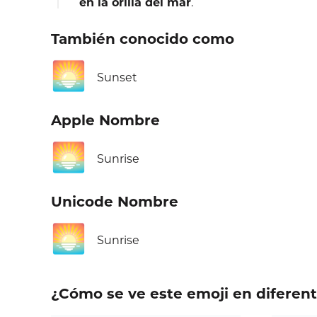
en la orilla del mar
.
También conocido como
🌅
Sunset
Apple Nombre
🌅
Sunrise
Unicode Nombre
🌅
Sunrise
¿Cómo se ve este emoji en diferen