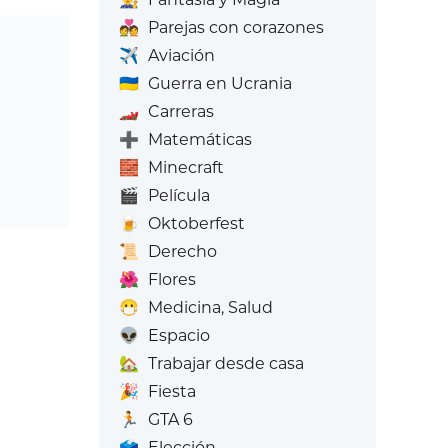
💑
Parejas con corazones
✈️
Aviación
🇺🇦
Guerra en Ucrania
🏎️
Carreras
➕
Matemáticas
🧱
Minecraft
🎬
Película
🍺
Oktoberfest
📜
Derecho
🌺
Flores
😷
Medicina, Salud
👽
Espacio
🏡
Trabajar desde casa
🎉
Fiesta
🏃
GTA 6
🗳️
Elección