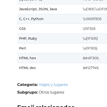
JavaScript, JSON, Java
\uD83C\uDF0
C, C++, Python
\U0001f305
CSS
\01F305
PHP, Ruby
\u{1F305}
Perl
\x{1F305}
HTML hex
&#x1F305;
HTML dec
&#127749;
Categoría:
Viajes y lugares
Subgrupo:
Otros lugares