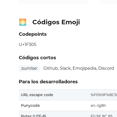
Códigos Emoji
🌅
Codepoints
U+1F305
Códigos cortos
:sunrise:
Github, Slack, Emojipedia, Discord
Para los desarrolladores
URL escape code
%F0%9F%8C%
Punycode
xn--lg8h
Bytes (UTF-8)
F0 9F 8C 85