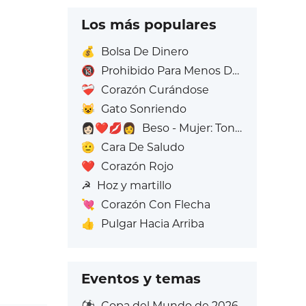
Los más populares
💰
Bolsa De Dinero
🔞
Prohibido Para Menos De 18 Años
❤️‍🩹
Corazón Curándose
😺
Gato Sonriendo
👩🏻‍❤️‍💋‍👩
Beso - Mujer: Tono de piel claro, Mujer: Sin Tono de Piel
🫡
Cara De Saludo
❤️
Corazón Rojo
☭
Hoz y martillo
💘
Corazón Con Flecha
👍
Pulgar Hacia Arriba
Eventos y temas
⚽
Copa del Mundo de 2026