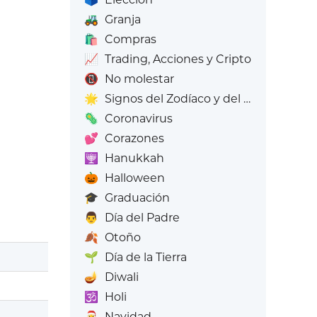
🚜
Granja
🛍️
Compras
📈
Trading, Acciones y Cripto
📵
No molestar
🌟
Signos del Zodíaco y del Zodíaco
🦠
Coronavirus
💕
Corazones
🕎
Hanukkah
🎃
Halloween
🎓
Graduación
👨
Día del Padre
🍂
Otoño
🌱
Día de la Tierra
🪔
Diwali
🕉️
Holi
🎅
Navidad