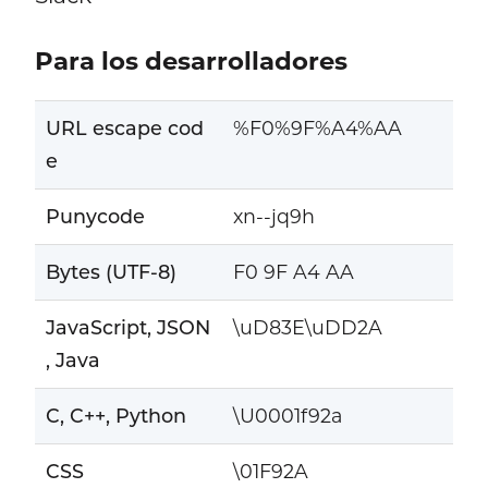
Para los desarrolladores
URL escape cod
%F0%9F%A4%AA
e
Punycode
xn--jq9h
Bytes (UTF-8)
F0 9F A4 AA
JavaScript, JSON
\uD83E\uDD2A
, Java
C, C++, Python
\U0001f92a
CSS
\01F92A