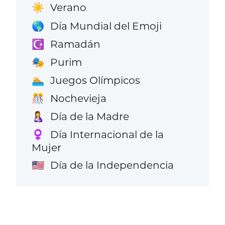
Verano
☀️
Día Mundial del Emoji
🌎
Ramadán
☪️
Purim
🎭
Juegos Olímpicos
🏊
Nochevieja
🎊
Día de la Madre
🤱
Día Internacional de la
♀️
Mujer
Día de la Independencia
🇺🇸