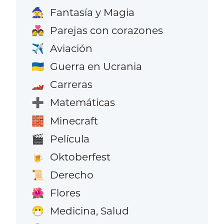
Fantasía y Magia
🧙
Parejas con corazones
💑
Aviación
✈️
Guerra en Ucrania
🇺🇦
Carreras
🏎️
Matemáticas
➕
Minecraft
🧱
Película
🎬
Oktoberfest
🍺
Derecho
📜
Flores
🌺
Medicina, Salud
😷