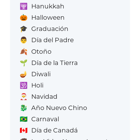
Hanukkah
🕎
Halloween
🎃
Graduación
🎓
Día del Padre
👨
Otoño
🍂
Día de la Tierra
🌱
Diwali
🪔
Holi
🕉️
Navidad
🎅
Año Nuevo Chino
🐉
Carnaval
🇧🇷
Día de Canadá
🇨🇦