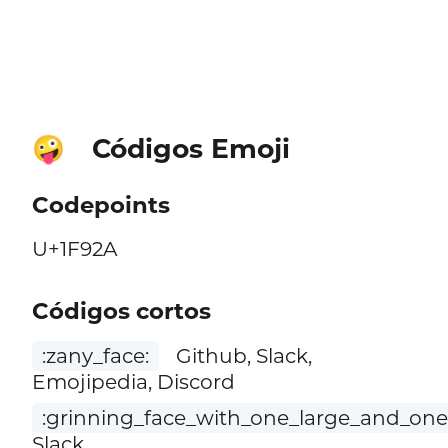
Códigos Emoji
🤪
Codepoints
U+1F92A
Códigos cortos
:zany_face:
Github, Slack,
Emojipedia, Discord
:grinning_face_with_one_large_and_one
Slack