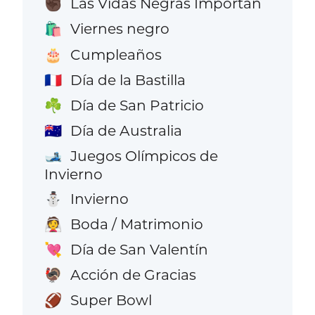
Las Vidas Negras Importan
✊🏿
Viernes negro
🛍️
Cumpleaños
🎂
Día de la Bastilla
🇫🇷
Día de San Patricio
☘️
Día de Australia
🇦🇺
Juegos Olímpicos de
🎿
Invierno
Invierno
⛄
Boda / Matrimonio
👰
Día de San Valentín
💘
Acción de Gracias
🦃
Super Bowl
🏈