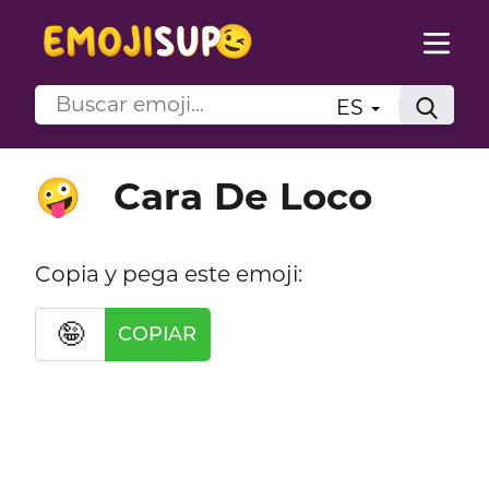
ES
Cara De Loco
🤪
Copia y pega este emoji:
🤪
COPIAR