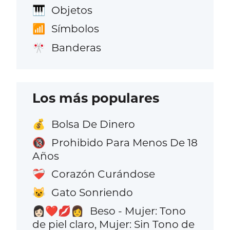
Objetos
🎹
Símbolos
📶
Banderas
🎌
Los más populares
Bolsa De Dinero
💰
Prohibido Para Menos De 18
🔞
Años
Corazón Curándose
❤️‍🩹
Gato Sonriendo
😺
Beso - Mujer: Tono
👩🏻‍❤️‍💋‍👩
de piel claro, Mujer: Sin Tono de