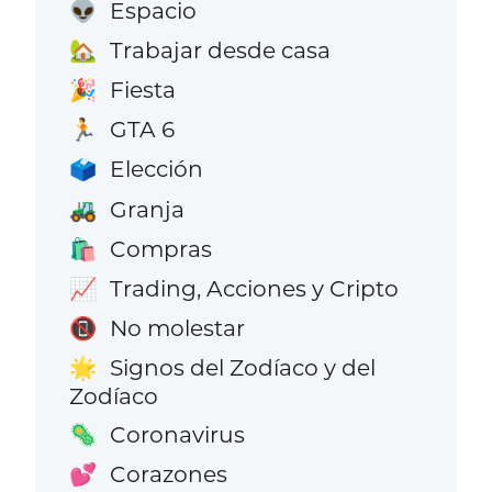
Espacio
👽
Trabajar desde casa
🏡
Fiesta
🎉
GTA 6
🏃
Elección
🗳️
Granja
🚜
Compras
🛍️
Trading, Acciones y Cripto
📈
No molestar
📵
Signos del Zodíaco y del
🌟
Zodíaco
Coronavirus
🦠
Corazones
💕