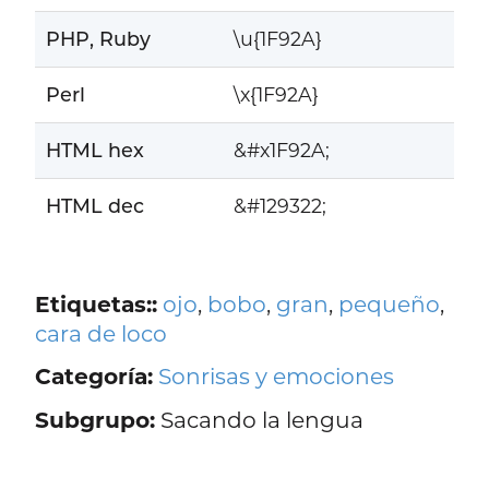
PHP, Ruby
\u{1F92A}
Perl
\x{1F92A}
HTML hex
&#x1F92A;
HTML dec
&#129322;
Etiquetas::
ojo
,
bobo
,
gran
,
pequeño
,
cara de loco
Categoría:
Sonrisas y emociones
Subgrupo:
Sacando la lengua