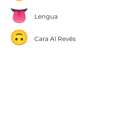
👅
Lengua
🙃
Cara Al Revés