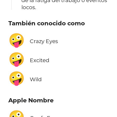
de la fatiga del trabajo o eventos
locos.
También conocido como
🤪
Crazy Eyes
🤪
Excited
🤪
Wild
Apple Nombre