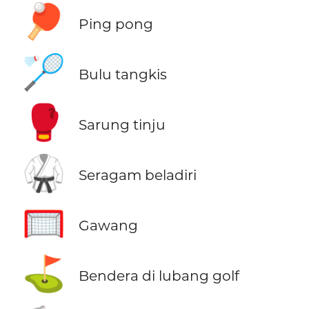
🏓
Ping pong
🏸
Bulu tangkis
🥊
Sarung tinju
🥋
Seragam beladiri
🥅
Gawang
⛳
Bendera di lubang golf