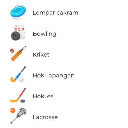
🥏
Lempar cakram
🎳
Bowling
🏏
Kriket
🏑
Hoki lapangan
🏒
Hoki es
🥍
Lacrosse