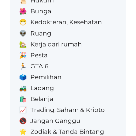
Hukum
📜
Bunga
🌺
Kedokteran, Kesehatan
😷
Ruang
👽
Kerja dari rumah
🏡
Pesta
🎉
GTA 6
🏃
Pemilihan
🗳️
Ladang
🚜
Belanja
🛍️
Trading, Saham & Kripto
📈
Jangan Ganggu
📵
Zodiak & Tanda Bintang
🌟