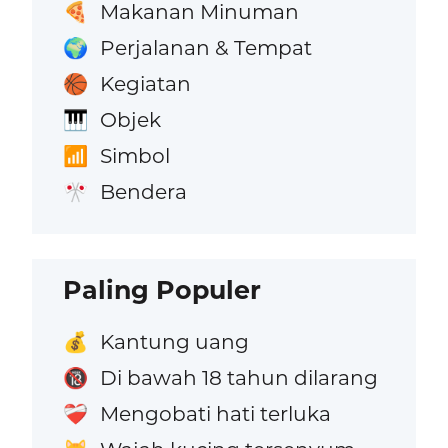
Makanan Minuman
🍕
Perjalanan & Tempat
🌍
Kegiatan
🏀
Objek
🎹
Simbol
📶
Bendera
🎌
Paling Populer
Kantung uang
💰
Di bawah 18 tahun dilarang
🔞
Mengobati hati terluka
❤️‍🩹