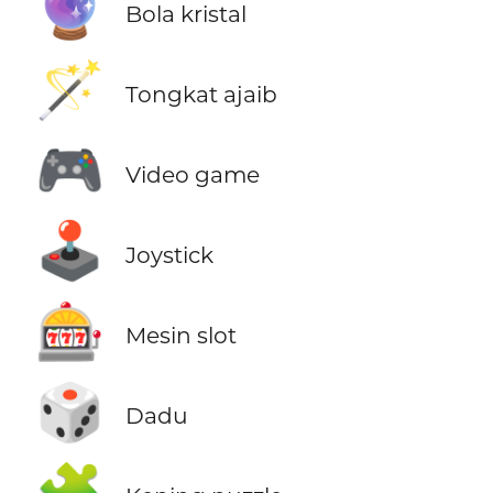
🔮
Bola kristal
🪄
Tongkat ajaib
🎮
Video game
🕹️
Joystick
🎰
Mesin slot
🎲
Dadu
🧩