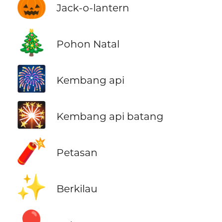
🎃
Jack-o-lantern
🎄
Pohon Natal
🎆
Kembang api
🎇
Kembang api batang
🧨
Petasan
✨
Berkilau