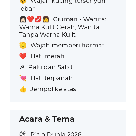
Wajah kucing tersenyum
😺
lebar
Ciuman - Wanita:
👩🏻‍❤️‍💋‍👩
Warna Kulit Cerah, Wanita:
Tanpa Warna Kulit
Wajah memberi hormat
🫡
Hati merah
❤️
Palu dan Sabit
☭
Hati terpanah
💘
Jempol ke atas
👍
Acara & Tema
Piala Dunia 2026
⚽