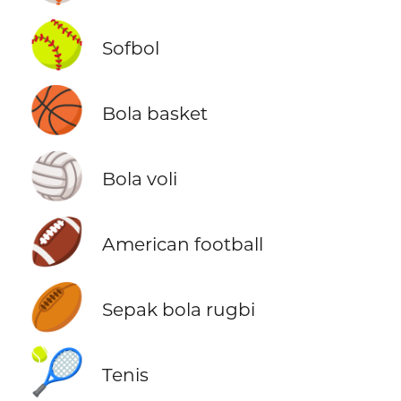
🥎
Sofbol
🏀
Bola basket
🏐
Bola voli
🏈
American football
🏉
Sepak bola rugbi
🎾
Tenis