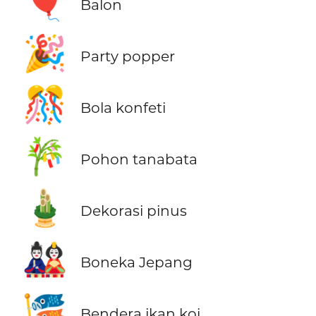
🎈
Balon
🎉
Party popper
🎊
Bola konfeti
🎋
Pohon tanabata
🎍
Dekorasi pinus
🎎
Boneka Jepang
🎏
Bendera ikan koi