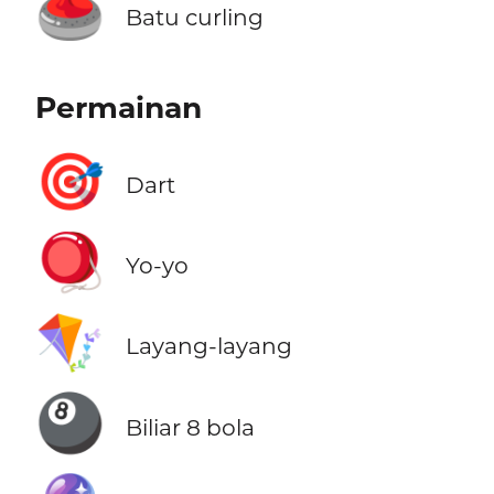
🥌
Batu curling
Permainan
🎯
Dart
🪀
Yo-yo
🪁
Layang-layang
🎱
Biliar 8 bola