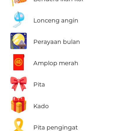
🎐
Lonceng angin
🎑
Perayaan bulan
🧧
Amplop merah
🎀
Pita
🎁
Kado
🎗️
Pita pengingat