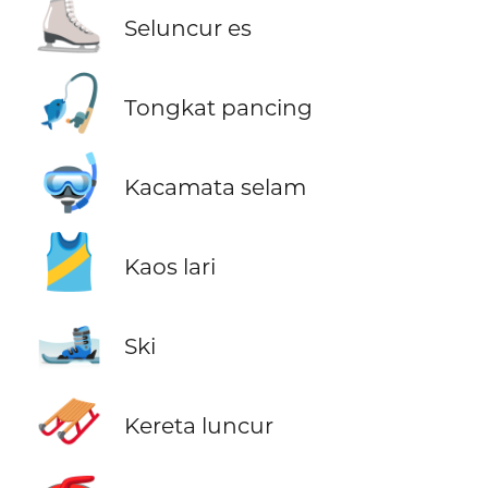
⛸️
Seluncur es
🎣
Tongkat pancing
🤿
Kacamata selam
🎽
Kaos lari
🎿
Ski
🛷
Kereta luncur