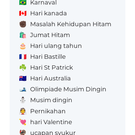
Karnaval
🇧🇷
Hari kanada
🇨🇦
Masalah Kehidupan Hitam
✊🏿
Jumat Hitam
🛍️
Hari ulang tahun
🎂
Hari Bastille
🇫🇷
Hari St Patrick
☘️
Hari Australia
🇦🇺
Olimpiade Musim Dingin
🎿
Musim dingin
⛄
Pernikahan
👰
hari Valentine
💘
ucapan syukur
🦃