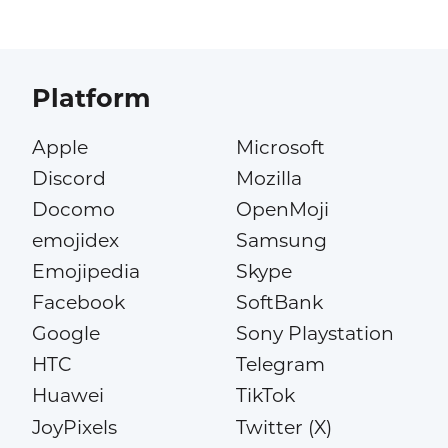
Platform
Apple
Microsoft
Discord
Mozilla
Docomo
OpenMoji
emojidex
Samsung
Emojipedia
Skype
Facebook
SoftBank
Google
Sony Playstation
HTC
Telegram
Huawei
TikTok
JoyPixels
Twitter (X)