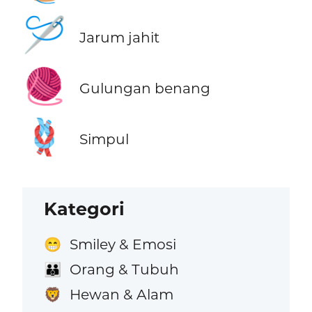
🪡
Jarum jahit
🧶
Gulungan benang
🪢
Simpul
Kategori
Smiley & Emosi
😁
Orang & Tubuh
👪
Hewan & Alam
🦁