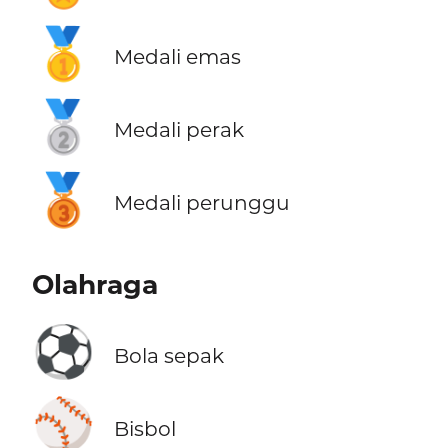
🥇
Medali emas
🥈
Medali perak
🥉
Medali perunggu
Olahraga
⚽
Bola sepak
⚾
Bisbol