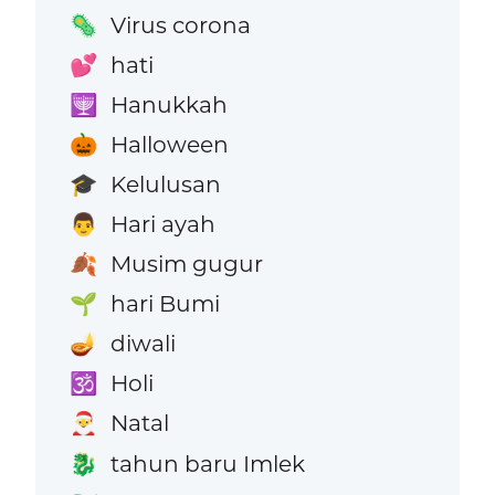
Virus corona
🦠
hati
💕
Hanukkah
🕎
Halloween
🎃
Kelulusan
🎓
Hari ayah
👨
Musim gugur
🍂
hari Bumi
🌱
diwali
🪔
Holi
🕉️
Natal
🎅
tahun baru Imlek
🐉