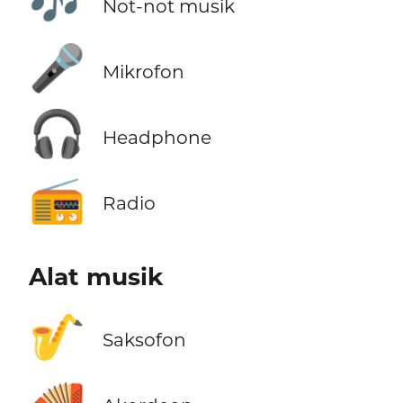
🎶
Not-not musik
🎤
Mikrofon
🎧
Headphone
📻
Radio
Alat musik
🎷
Saksofon
🪗