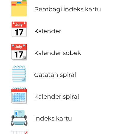
🗂️
Pembagi indeks kartu
📅
Kalender
📆
Kalender sobek
🗒️
Catatan spiral
🗓️
Kalender spiral
📇
Indeks kartu