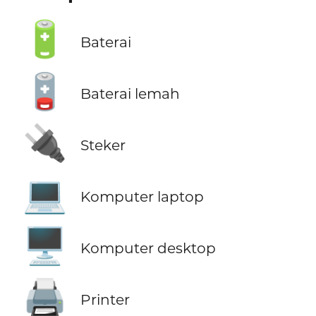
🔋
Baterai
🪫
Baterai lemah
🔌
Steker
💻
Komputer laptop
🖥️
Komputer desktop
🖨️
Printer