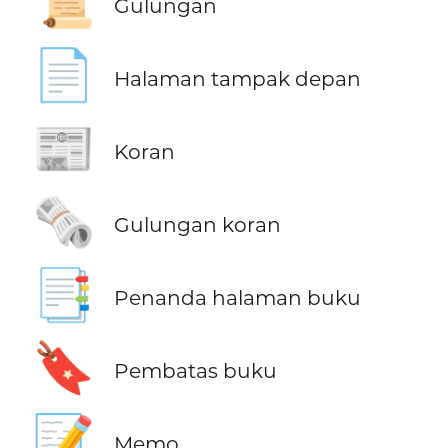
📜
Gulungan
📄
Halaman tampak depan
📰
Koran
🗞️
Gulungan koran
📑
Penanda halaman buku
🔖
Pembatas buku
📝
Memo