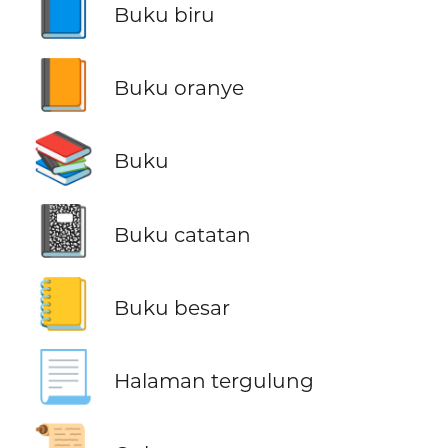
📘
Buku biru
📙
Buku oranye
📚
Buku
📓
Buku catatan
📒
Buku besar
📃
Halaman tergulung