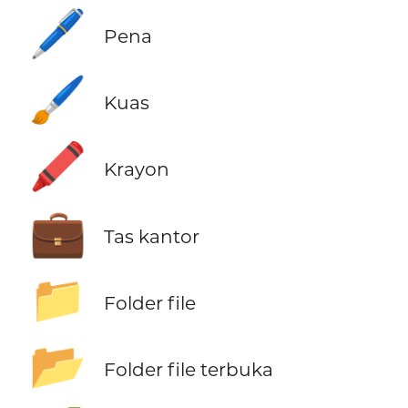
🖊️
Pena
🖌️
Kuas
🖍️
Krayon
💼
Tas kantor
📁
Folder file
📂
Folder file terbuka