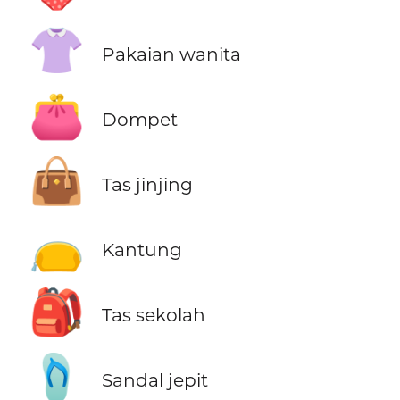
👚
Pakaian wanita
👛
Dompet
👜
Tas jinjing
👝
Kantung
🎒
Tas sekolah
🩴
Sandal jepit