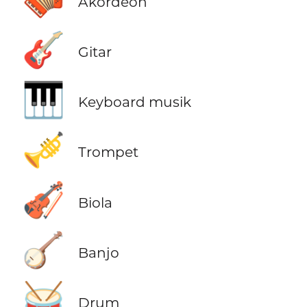
Akordeon
🎸
Gitar
🎹
Keyboard musik
🎺
Trompet
🎻
Biola
🪕
Banjo
🥁
Drum