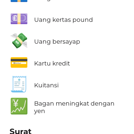
💷
Uang kertas pound
💸
Uang bersayap
💳
Kartu kredit
🧾
Kuitansi
💹
Bagan meningkat dengan
yen
Surat