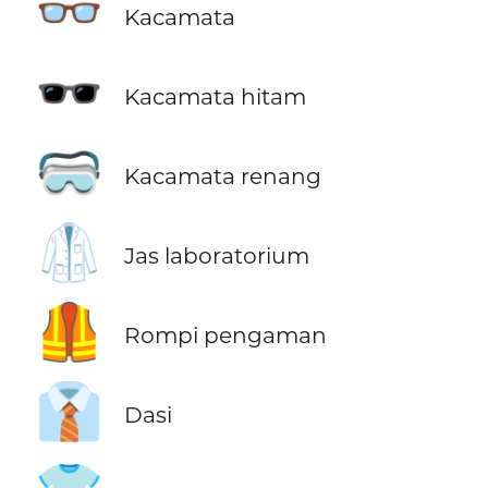
👓
Kacamata
🕶️
Kacamata hitam
🥽
Kacamata renang
🥼
Jas laboratorium
🦺
Rompi pengaman
👔
Dasi