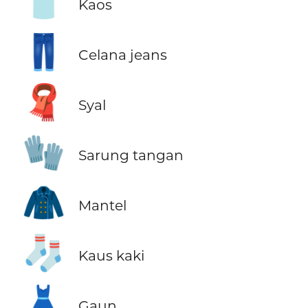
👕
Kaos
👖
Celana jeans
🧣
Syal
🧤
Sarung tangan
🧥
Mantel
🧦
Kaus kaki
👗
Gaun