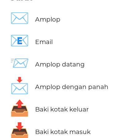
✉️
Amplop
📧
Email
📨
Amplop datang
📩
Amplop dengan panah
📤
Baki kotak keluar
📥
Baki kotak masuk