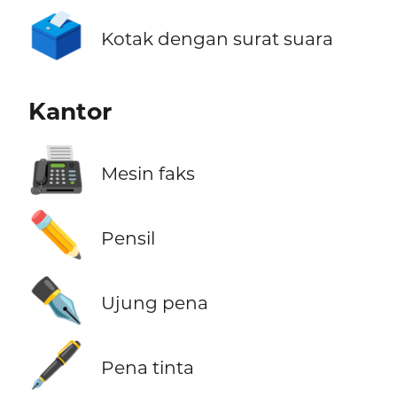
🗳️
Kotak dengan surat suara
Kantor
📠
Mesin faks
✏️
Pensil
✒️
Ujung pena
🖋️
Pena tinta