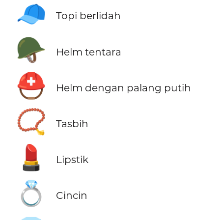
🧢
Topi berlidah
🪖
Helm tentara
⛑️
Helm dengan palang putih
📿
Tasbih
💄
Lipstik
💍
Cincin