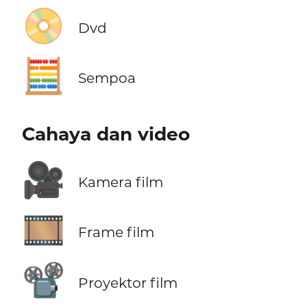
📀
Dvd
🧮
Sempoa
Cahaya dan video
🎥
Kamera film
🎞️
Frame film
📽️
Proyektor film