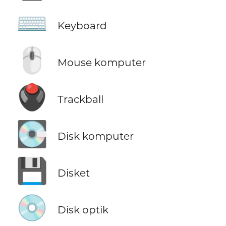
⌨️
Keyboard
🖱️
Mouse komputer
🖲️
Trackball
💽
Disk komputer
💾
Disket
💿
Disk optik