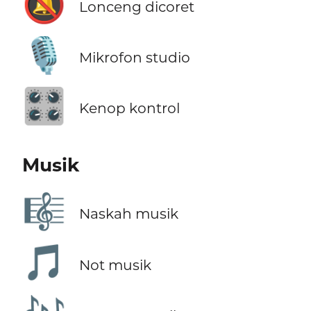
🔕
Lonceng dicoret
🎙️
Mikrofon studio
🎛️
Kenop kontrol
Musik
🎼
Naskah musik
🎵
Not musik