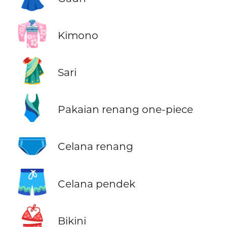
👘
Kimono
🥻
Sari
🩱
Pakaian renang one-piece
🩲
Celana renang
🩳
Celana pendek
👙
Bikini