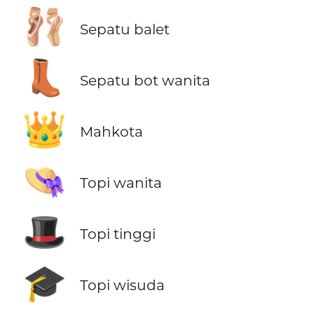
🩰
Sepatu balet
👢
Sepatu bot wanita
👑
Mahkota
👒
Topi wanita
🎩
Topi tinggi
🎓
Topi wisuda