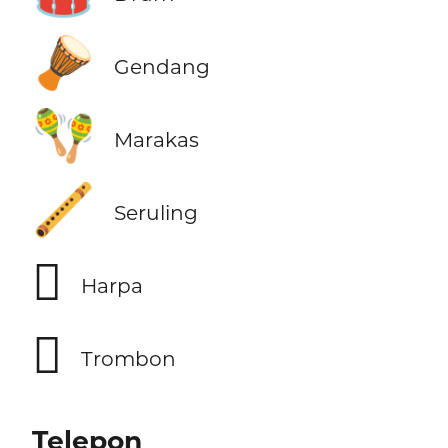
🪘
Gendang
🪇
Marakas
🪈
Seruling
🪉
Harpa
🪊
Trombon
Telepon