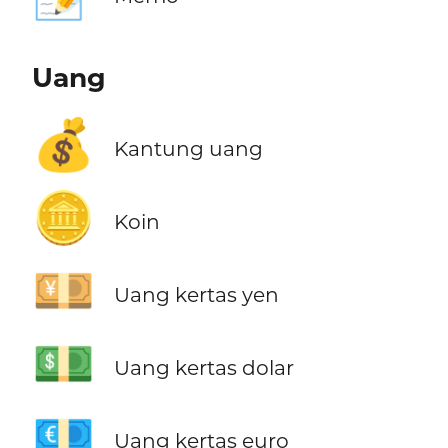
Uang
💰
Kantung uang
🪙
Koin
💴
Uang kertas yen
💵
Uang kertas dolar
💶
Uang kertas euro