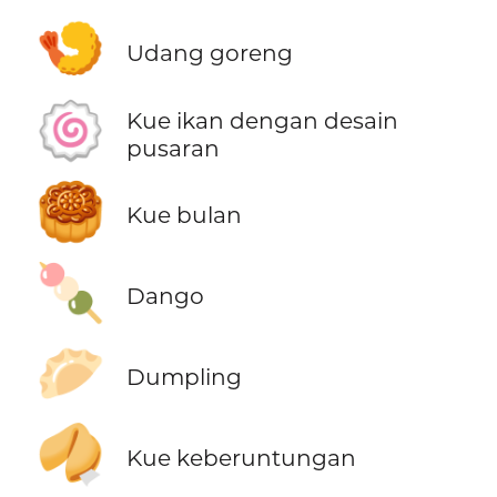
🍤
Udang goreng
🍥
Kue ikan dengan desain
pusaran
🥮
Kue bulan
🍡
Dango
🥟
Dumpling
🥠
Kue keberuntungan