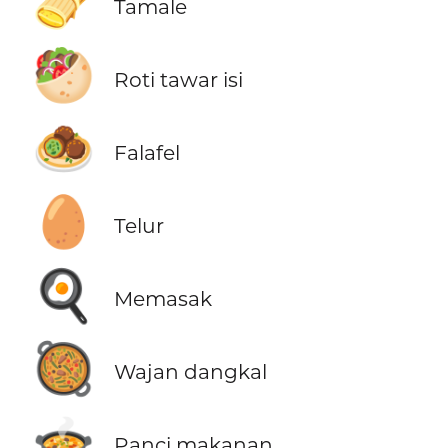
🫔
Tamale
🥙
Roti tawar isi
🧆
Falafel
🥚
Telur
🍳
Memasak
🥘
Wajan dangkal
🍲
Panci makanan