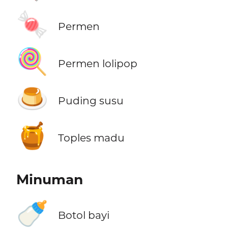
🍬
Permen
🍭
Permen lolipop
🍮
Puding susu
🍯
Toples madu
Minuman
🍼
Botol bayi