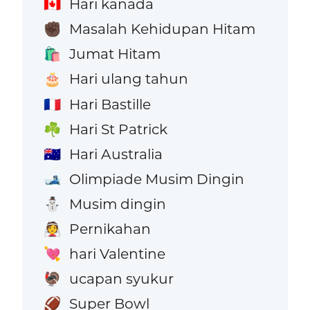
Hari kanada
🇨🇦
Masalah Kehidupan Hitam
✊🏿
Jumat Hitam
🛍️
Hari ulang tahun
🎂
Hari Bastille
🇫🇷
Hari St Patrick
☘️
Hari Australia
🇦🇺
Olimpiade Musim Dingin
🎿
Musim dingin
⛄
Pernikahan
👰
hari Valentine
💘
ucapan syukur
🦃
Super Bowl
🏈