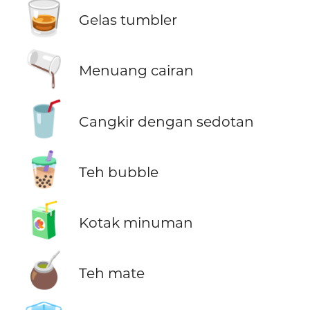
🥃
Gelas tumbler
🫗
Menuang cairan
🥤
Cangkir dengan sedotan
🧋
Teh bubble
🧃
Kotak minuman
🧉
Teh mate