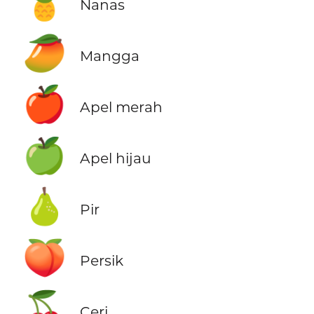
🍍
Nanas
🥭
Mangga
🍎
Apel merah
🍏
Apel hijau
🍐
Pir
🍑
Persik
🍒
Ceri