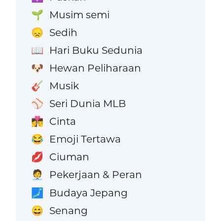
Musim semi
🌱
Sedih
😞
Hari Buku Sedunia
📖
Hewan Peliharaan
🐶
Musik
🎸
Seri Dunia MLB
⚾
Cinta
👩‍❤️‍💋‍👨
Emoji Tertawa
😂
Ciuman
💋
Pekerjaan & Peran
🧑‍💼
Budaya Jepang
🗾
Senang
😄