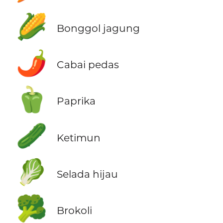
🌽
Bonggol jagung
🌶️
Cabai pedas
🫑
Paprika
🥒
Ketimun
🥬
Selada hijau
🥦
Brokoli