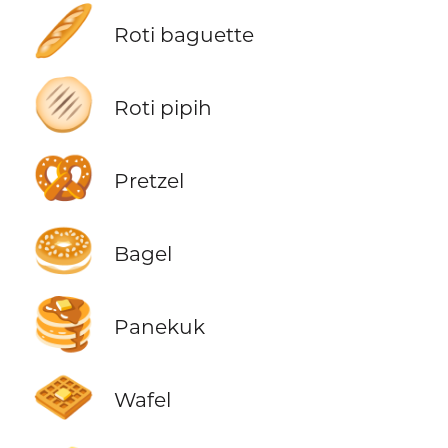
🥖
Roti baguette
🫓
Roti pipih
🥨
Pretzel
🥯
Bagel
🥞
Panekuk
🧇
Wafel