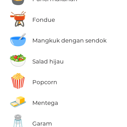
🫕
Fondue
🥣
Mangkuk dengan sendok
🥗
Salad hijau
🍿
Popcorn
🧈
Mentega
🧂
Garam