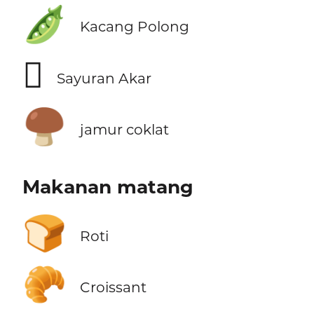
🫛
Kacang Polong
🫜
Sayuran Akar
🍄‍🟫
jamur coklat
Makanan matang
🍞
Roti
🥐
Croissant