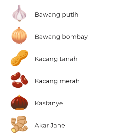
🧄
Bawang putih
🧅
Bawang bombay
🥜
Kacang tanah
🫘
Kacang merah
🌰
Kastanye
🫚
Akar Jahe