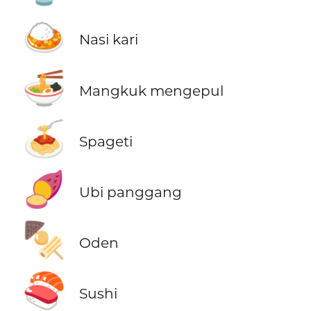
🍛
Nasi kari
🍜
Mangkuk mengepul
🍝
Spageti
🍠
Ubi panggang
🍢
Oden
🍣
Sushi