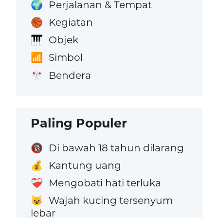
Perjalanan & Tempat
🌍
Kegiatan
🏀
Objek
🎹
Simbol
📶
Bendera
🎌
Paling Populer
Di bawah 18 tahun dilarang
🔞
Kantung uang
💰
Mengobati hati terluka
❤️‍🩹
Wajah kucing tersenyum
😺
lebar