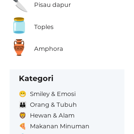
🔪
Pisau dapur
🫙
Toples
🏺
Amphora
Kategori
Smiley & Emosi
😁
Orang & Tubuh
👪
Hewan & Alam
🦁
Makanan Minuman
🍕