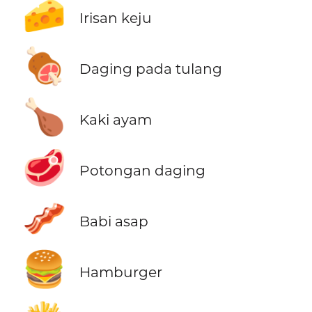
🧀
Irisan keju
🍖
Daging pada tulang
🍗
Kaki ayam
🥩
Potongan daging
🥓
Babi asap
🍔
Hamburger