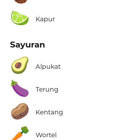
🍋‍🟩
Kapur
Sayuran
🥑
Alpukat
🍆
Terung
🥔
Kentang
🥕
Wortel