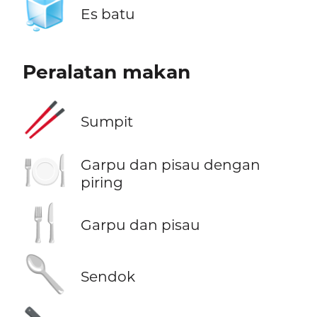
🧊
Es batu
Peralatan makan
🥢
Sumpit
🍽️
Garpu dan pisau dengan
piring
🍴
Garpu dan pisau
🥄
Sendok