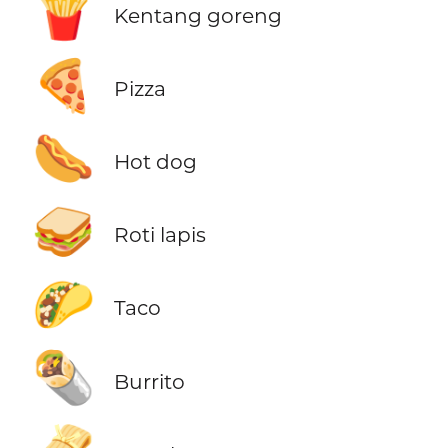
🍟
Kentang goreng
🍕
Pizza
🌭
Hot dog
🥪
Roti lapis
🌮
Taco
🌯
Burrito