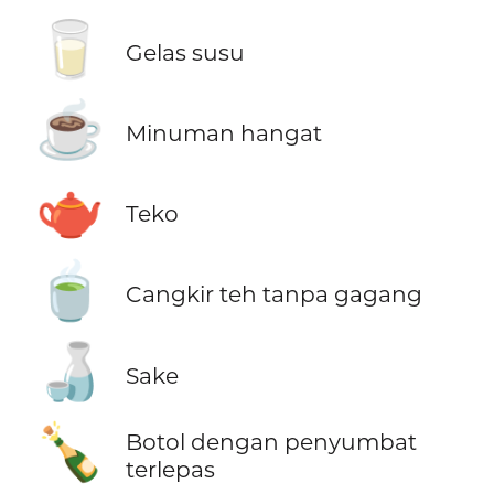
🥛
Gelas susu
☕
Minuman hangat
🫖
Teko
🍵
Cangkir teh tanpa gagang
🍶
Sake
🍾
Botol dengan penyumbat
terlepas