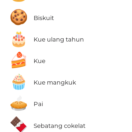
🍪
Biskuit
🎂
Kue ulang tahun
🍰
Kue
🧁
Kue mangkuk
🥧
Pai
🍫
Sebatang cokelat