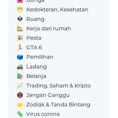
Kedokteran, Kesehatan
😷
Ruang
👽
Kerja dari rumah
🏡
Pesta
🎉
GTA 6
🏃
Pemilihan
🗳️
Ladang
🚜
Belanja
🛍️
Trading, Saham & Kripto
📈
Jangan Ganggu
📵
Zodiak & Tanda Bintang
🌟
Virus corona
🦠