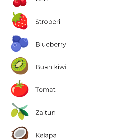
🍓
Stroberi
🫐
Blueberry
🥝
Buah kiwi
🍅
Tomat
🫒
Zaitun
🥥
Kelapa