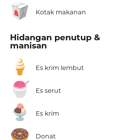
🥡
Kotak makanan
Hidangan penutup &
manisan
🍦
Es krim lembut
🍧
Es serut
🍨
Es krim
🍩
Donat