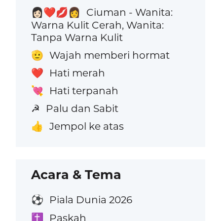
Ciuman - Wanita:
👩🏻‍❤️‍💋‍👩
Warna Kulit Cerah, Wanita:
Tanpa Warna Kulit
Wajah memberi hormat
🫡
Hati merah
❤️
Hati terpanah
💘
Palu dan Sabit
☭
Jempol ke atas
👍
Acara & Tema
Piala Dunia 2026
⚽
Paskah
✝️