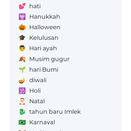
hati
💕
Hanukkah
🕎
Halloween
🎃
Kelulusan
🎓
Hari ayah
👨
Musim gugur
🍂
hari Bumi
🌱
diwali
🪔
Holi
🕉️
Natal
🎅
tahun baru Imlek
🐉
Karnaval
🇧🇷