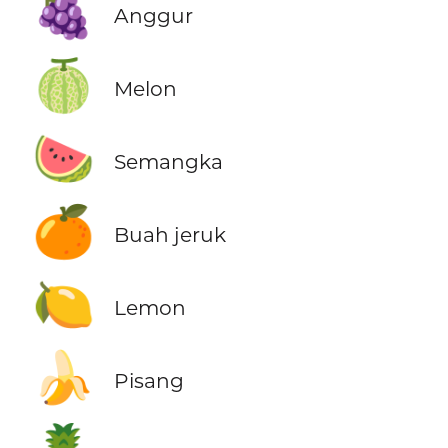
🍇
Anggur
🍈
Melon
🍉
Semangka
🍊
Buah jeruk
🍋
Lemon
🍌
Pisang