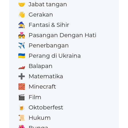
Jabat tangan
🤝
Gerakan
👋
Fantasi & Sihir
🧙
Pasangan Dengan Hati
💑
Penerbangan
✈️
Perang di Ukraina
🇺🇦
Balapan
🏎️
Matematika
➕
Minecraft
🧱
Film
🎬
Oktoberfest
🍺
Hukum
📜
Bunga
🌺