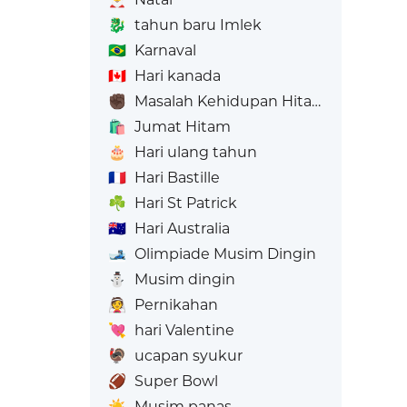
🐉
tahun baru Imlek
🇧🇷
Karnaval
🇨🇦
Hari kanada
✊🏿
Masalah Kehidupan Hitam
🛍️
Jumat Hitam
🎂
Hari ulang tahun
🇫🇷
Hari Bastille
☘️
Hari St Patrick
🇦🇺
Hari Australia
🎿
Olimpiade Musim Dingin
⛄
Musim dingin
👰
Pernikahan
💘
hari Valentine
🦃
ucapan syukur
🏈
Super Bowl
☀️
Musim panas