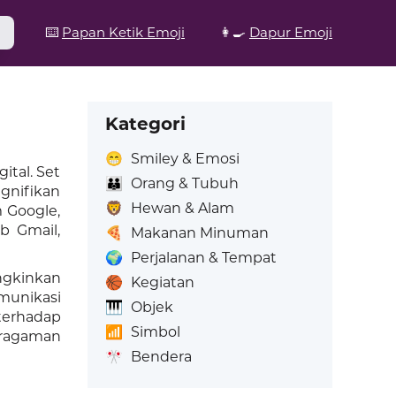
⌨️
Papan Ketik Emoji
👩‍🍳
Dapur Emoji
Kategori
😁
Smiley & Emosi
ital. Set
👪
Orang & Tubuh
gnifikan
🦁
Hewan & Alam
m Google,
b Gmail,
🍕
Makanan Minuman
🌍
Perjalanan & Tempat
ngkinkan
🏀
Kegiatan
munikasi
🎹
Objek
 terhadap
📶
Simbol
eragaman
🎌
Bendera