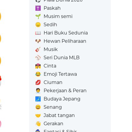
✝️
Paskah
🌱
Musim semi
😞
Sedih
📖
Hari Buku Sedunia
🐶
Hewan Peliharaan
🎸
Musik
⚾
Seri Dunia MLB
👩‍❤️‍💋‍👨
Cinta
😂
Emoji Tertawa
💋
Ciuman
🧑‍💼
Pekerjaan & Peran
🗾
Budaya Jepang
😄
Senang
🤝
Jabat tangan
👋
Gerakan
🧙
Fantasi & Sihir