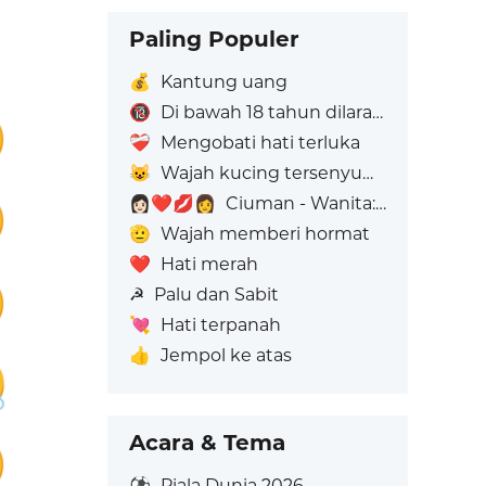
Paling Populer
💰
Kantung uang
🔞
Di bawah 18 tahun dilarang
❤️‍🩹
Mengobati hati terluka
😺
Wajah kucing tersenyum lebar
👩🏻‍❤️‍💋‍👩
Ciuman - Wanita: Warna Kulit Cerah, Wanita: Tanpa Warna Kulit
🫡
Wajah memberi hormat
❤️
Hati merah
☭
Palu dan Sabit
💘
Hati terpanah
👍
Jempol ke atas
Acara & Tema
⚽
Piala Dunia 2026