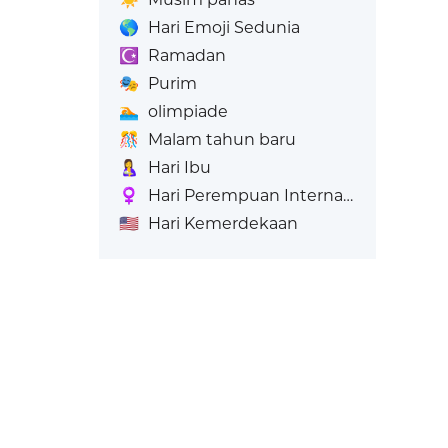
🌎
Hari Emoji Sedunia
☪️
Ramadan
🎭
Purim
🏊
olimpiade
🎊
Malam tahun baru
🤱
Hari Ibu
♀️
Hari Perempuan Internasional
🇺🇸
Hari Kemerdekaan