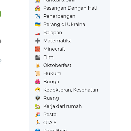
💑
Pasangan Dengan Hati
✈️
Penerbangan
🇺🇦
Perang di Ukraina
🏎️
Balapan
➕
Matematika
🧱
Minecraft
🎬
Film
🍺
Oktoberfest
📜
Hukum
🌺
Bunga
😷
Kedokteran, Kesehatan
👽
Ruang
🏡
Kerja dari rumah
🎉
Pesta
🏃
GTA 6
🗳️
Pemilihan