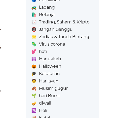
🚜
Ladang
🛍️
Belanja
📈
Trading, Saham & Kripto
📵
Jangan Ganggu
🌟
Zodiak & Tanda Bintang
🦠
Virus corona
💕
hati
🕎
Hanukkah
🎃
Halloween
🎓
Kelulusan
👨
Hari ayah
🍂
Musim gugur
🌱
hari Bumi
🪔
diwali
🕉️
Holi
🎅
Natal