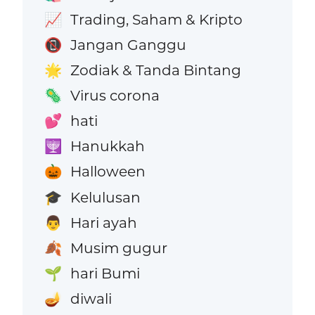
Trading, Saham & Kripto
📈
Jangan Ganggu
📵
Zodiak & Tanda Bintang
🌟
Virus corona
🦠
hati
💕
Hanukkah
🕎
Halloween
🎃
Kelulusan
🎓
Hari ayah
👨
Musim gugur
🍂
hari Bumi
🌱
diwali
🪔