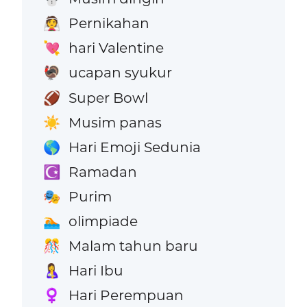
Pernikahan
👰
hari Valentine
💘
ucapan syukur
🦃
Super Bowl
🏈
Musim panas
☀️
Hari Emoji Sedunia
🌎
Ramadan
☪️
Purim
🎭
olimpiade
🏊
Malam tahun baru
🎊
Hari Ibu
🤱
Hari Perempuan
♀️