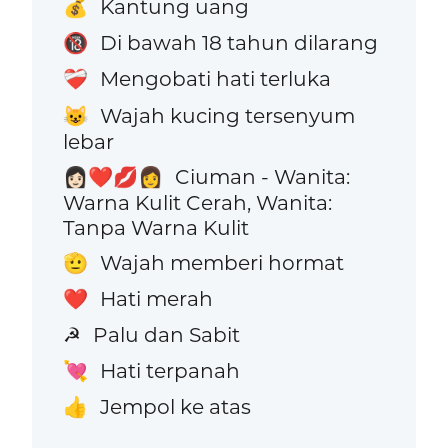
Kantung uang
💰
Di bawah 18 tahun dilarang
🔞
Mengobati hati terluka
❤️‍🩹
Wajah kucing tersenyum
😺
lebar
Ciuman - Wanita:
👩🏻‍❤️‍💋‍👩
Warna Kulit Cerah, Wanita:
Tanpa Warna Kulit
Wajah memberi hormat
🫡
Hati merah
❤️
Palu dan Sabit
☭
Hati terpanah
💘
Jempol ke atas
👍