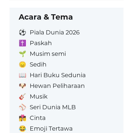
Acara & Tema
Piala Dunia 2026
⚽
Paskah
✝️
Musim semi
🌱
Sedih
😞
Hari Buku Sedunia
📖
Hewan Peliharaan
🐶
Musik
🎸
Seri Dunia MLB
⚾
Cinta
👩‍❤️‍💋‍👨
Emoji Tertawa
😂