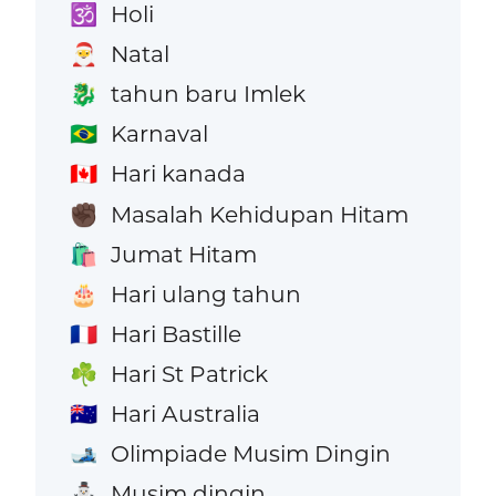
Holi
🕉️
Natal
🎅
tahun baru Imlek
🐉
Karnaval
🇧🇷
Hari kanada
🇨🇦
Masalah Kehidupan Hitam
✊🏿
Jumat Hitam
🛍️
Hari ulang tahun
🎂
Hari Bastille
🇫🇷
Hari St Patrick
☘️
Hari Australia
🇦🇺
Olimpiade Musim Dingin
🎿
Musim dingin
⛄