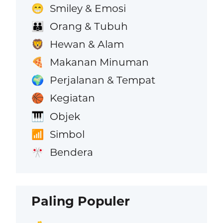
Smiley & Emosi
😁
Orang & Tubuh
👪
Hewan & Alam
🦁
Makanan Minuman
🍕
Perjalanan & Tempat
🌍
Kegiatan
🏀
Objek
🎹
Simbol
📶
Bendera
🎌
Paling Populer