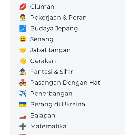
Ciuman
💋
Pekerjaan & Peran
🧑‍💼
Budaya Jepang
🗾
Senang
😄
Jabat tangan
🤝
Gerakan
👋
Fantasi & Sihir
🧙
Pasangan Dengan Hati
💑
Penerbangan
✈️
Perang di Ukraina
🇺🇦
Balapan
🏎️
Matematika
➕