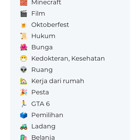
Minecraft
🧱
Film
🎬
Oktoberfest
🍺
Hukum
📜
Bunga
🌺
Kedokteran, Kesehatan
😷
Ruang
👽
Kerja dari rumah
🏡
Pesta
🎉
GTA 6
🏃
Pemilihan
🗳️
Ladang
🚜
Belanja
🛍️