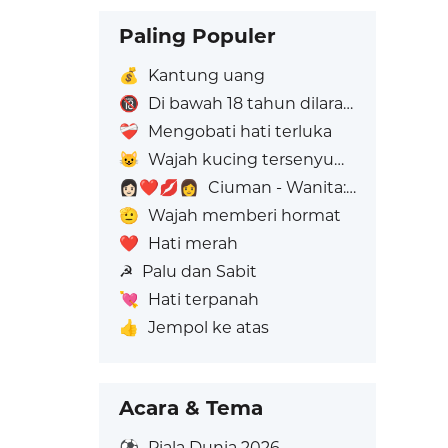
Paling Populer
💰
Kantung uang
🔞
Di bawah 18 tahun dilarang
❤️‍🩹
Mengobati hati terluka
😺
Wajah kucing tersenyum lebar
👩🏻‍❤️‍💋‍👩
Ciuman - Wanita: Warna Kulit Cerah, Wanita: Tanpa Warna Kulit
🫡
Wajah memberi hormat
❤️
Hati merah
☭
Palu dan Sabit
💘
Hati terpanah
👍
Jempol ke atas
Acara & Tema
⚽
Piala Dunia 2026