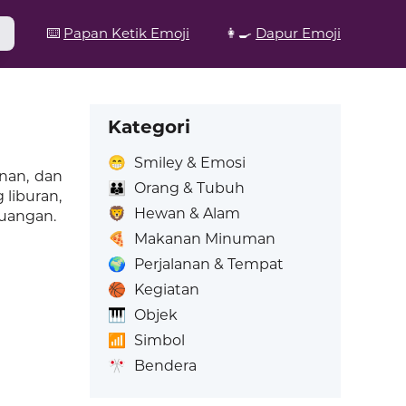
⌨️
Papan Ketik Emoji
👩‍🍳
Dapur Emoji
Kategori
😁
Smiley & Emosi
anan, dan
👪
Orang & Tubuh
liburan,
🦁
Hewan & Alam
ruangan.
🍕
Makanan Minuman
🌍
Perjalanan & Tempat
🏀
Kegiatan
🎹
Objek
📶
Simbol
🎌
Bendera