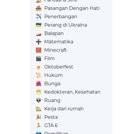
💑
Pasangan Dengan Hati
✈️
Penerbangan
🇺🇦
Perang di Ukraina
🏎️
Balapan
➕
Matematika
🧱
Minecraft
🎬
Film
🍺
Oktoberfest
📜
Hukum
🌺
Bunga
😷
Kedokteran, Kesehatan
👽
Ruang
🏡
Kerja dari rumah
🎉
Pesta
🏃
GTA 6
🗳️
Pemilihan