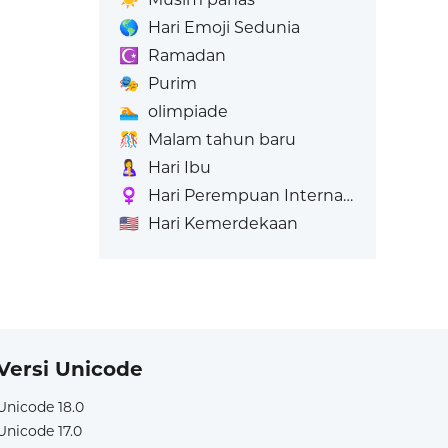
🌎
Hari Emoji Sedunia
☪️
Ramadan
🎭
Purim
🏊
olimpiade
🎊
Malam tahun baru
🤱
Hari Ibu
♀️
Hari Perempuan Internasional
🇺🇸
Hari Kemerdekaan
Versi Unicode
Unicode 18.0
Unicode 17.0