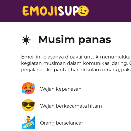
☀️
Musim panas
Emoji ini biasanya dipakai untuk menunjukkan
kegiatan musiman dalam komunikasi daring. 
perjalanan ke pantai, hari di kolam renang, 
🥵
Wajah kepanasan
😎
Wajah berkacamata hitam
🏄
Orang berselancar