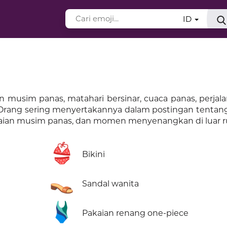
ID
 musim panas, matahari bersinar, cuaca panas, perjal
Orang sering menyertakannya dalam postingan tentang 
pakaian musim panas, dan momen menyenangkan di luar 
👙
Bikini
👡
Sandal wanita
🩱
Pakaian renang one-piece