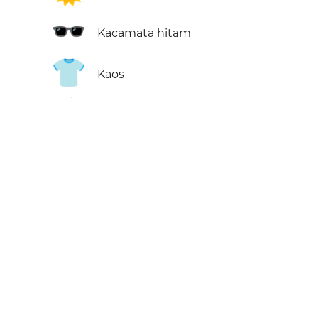
🕶️
Kacamata hitam
👕
Kaos