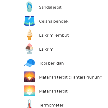
🩴
Sandal jepit
🩳
Celana pendek
🍦
Es krim lembut
🍨
Es krim
🧢
Topi berlidah
🌄
Matahari terbit di antara gunung
🌅
Matahari terbit
🌡️
Termometer