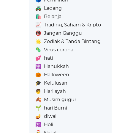
🚜
Ladang
🛍️
Belanja
📈
Trading, Saham & Kripto
📵
Jangan Ganggu
🌟
Zodiak & Tanda Bintang
🦠
Virus corona
💕
hati
🕎
Hanukkah
🎃
Halloween
🎓
Kelulusan
👨
Hari ayah
🍂
Musim gugur
🌱
hari Bumi
🪔
diwali
🕉️
Holi
🎅
Natal