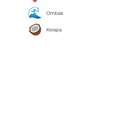
🌊
Ombak
🥥
Kelapa