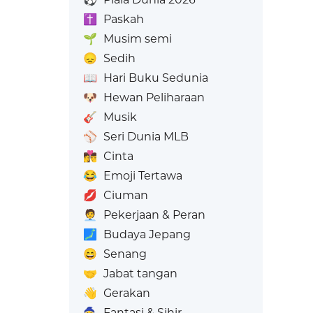
✝️
Paskah
🌱
Musim semi
😞
Sedih
📖
Hari Buku Sedunia
🐶
Hewan Peliharaan
🎸
Musik
⚾
Seri Dunia MLB
👩‍❤️‍💋‍👨
Cinta
😂
Emoji Tertawa
💋
Ciuman
🧑‍💼
Pekerjaan & Peran
🗾
Budaya Jepang
😄
Senang
🤝
Jabat tangan
👋
Gerakan
🧙
Fantasi & Sihir