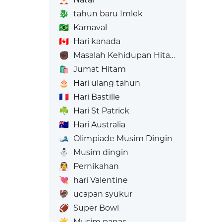
🐉
tahun baru Imlek
🇧🇷
Karnaval
🇨🇦
Hari kanada
✊🏿
Masalah Kehidupan Hitam
🛍️
Jumat Hitam
🎂
Hari ulang tahun
🇫🇷
Hari Bastille
☘️
Hari St Patrick
🇦🇺
Hari Australia
🎿
Olimpiade Musim Dingin
⛄
Musim dingin
👰
Pernikahan
💘
hari Valentine
🦃
ucapan syukur
🏈
Super Bowl
☀️
Musim panas