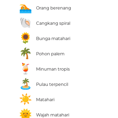
🏊
Orang berenang
🐚
Cangkang spiral
🌻
Bunga matahari
🌴
Pohon palem
🍹
Minuman tropis
🏝️
Pulau terpencil
☀️
Matahari
🌞
Wajah matahari