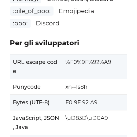
:pile_of_poo:
Emojipedia
:poo:
Discord
Per gli sviluppatori
URL escape cod
%F0%9F%92%A9
e
Punycode
xn--ls8h
Bytes (UTF-8)
F0 9F 92 A9
JavaScript, JSON
\uD83D\uDCA9
, Java