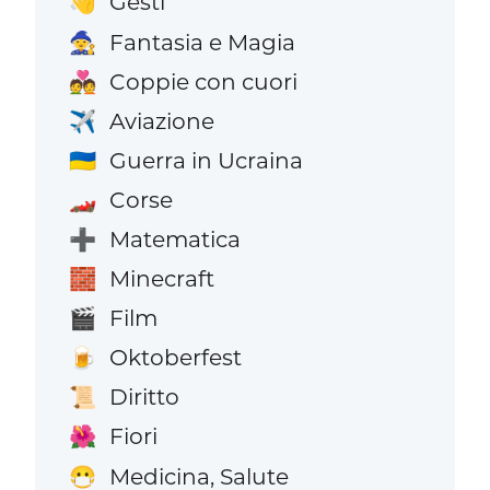
Gesti
👋
Fantasia e Magia
🧙
Coppie con cuori
💑
Aviazione
✈️
Guerra in Ucraina
🇺🇦
Corse
🏎️
Matematica
➕
Minecraft
🧱
Film
🎬
Oktoberfest
🍺
Diritto
📜
Fiori
🌺
Medicina, Salute
😷