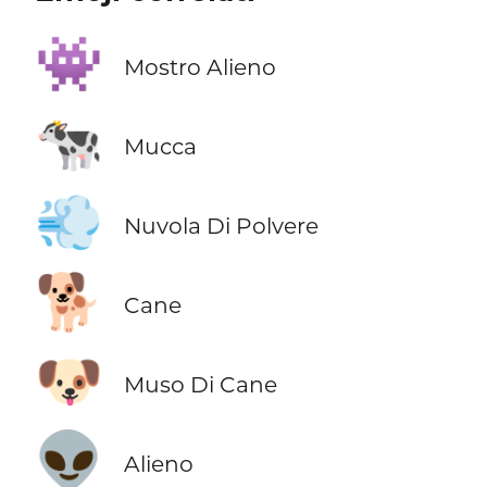
👾
Mostro Alieno
🐄
Mucca
💨
Nuvola Di Polvere
🐕
Cane
🐶
Muso Di Cane
👽
Alieno