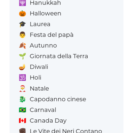
Hanukkah
🕎
Halloween
🎃
Laurea
🎓
Festa del papà
👨
Autunno
🍂
Giornata della Terra
🌱
Diwali
🪔
Holi
🕉️
Natale
🎅
Capodanno cinese
🐉
Carnaval
🇧🇷
Canada Day
🇨🇦
Le Vite dei Neri Contano
✊🏿