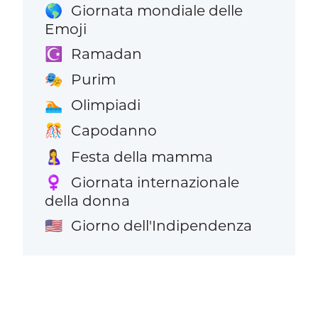
Giornata mondiale delle
🌎
Emoji
Ramadan
☪️
Purim
🎭
Olimpiadi
🏊
Capodanno
🎊
Festa della mamma
🤱
Giornata internazionale
♀️
della donna
Giorno dell'Indipendenza
🇺🇸