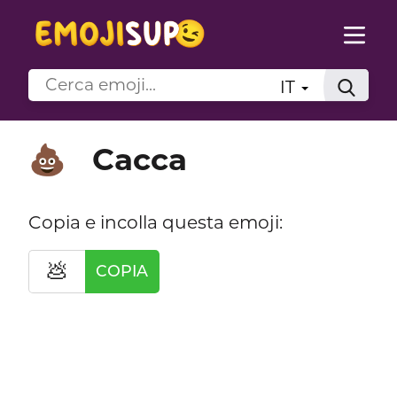
IT
Cacca
💩
Copia e incolla questa emoji:
💩
COPIA