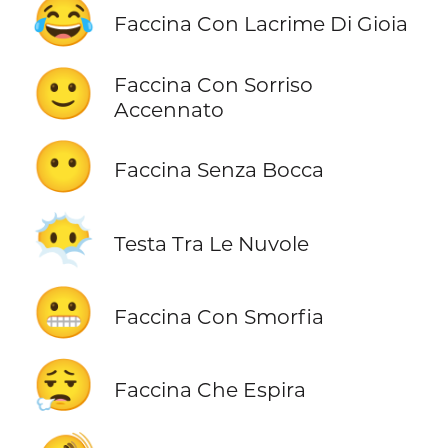
😂
Faccina Con Lacrime Di Gioia
🙂
Faccina Con Sorriso
Accennato
😶
Faccina Senza Bocca
😶‍🌫️
Testa Tra Le Nuvole
😬
Faccina Con Smorfia
😮‍💨
Faccina Che Espira