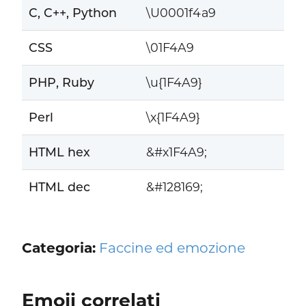
C, C++, Python
\U0001f4a9
CSS
\01F4A9
PHP, Ruby
\u{1F4A9}
Perl
\x{1F4A9}
HTML hex
&#x1F4A9;
HTML dec
&#128169;
Categoria:
Faccine ed emozione
Emoji correlati