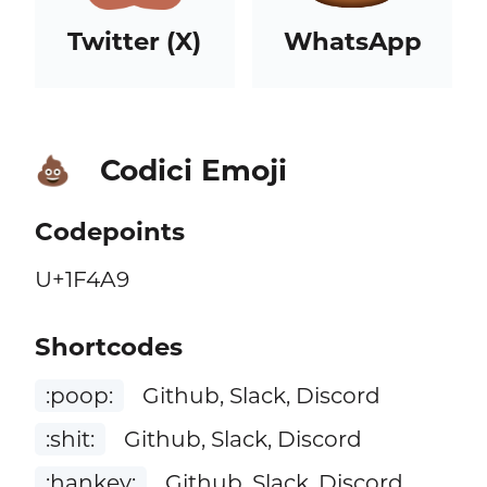
Twitter (X)
WhatsApp
Codici Emoji
💩
Codepoints
U+1F4A9
Shortcodes
:poop:
Github, Slack, Discord
:shit:
Github, Slack, Discord
:hankey:
Github, Slack, Discord