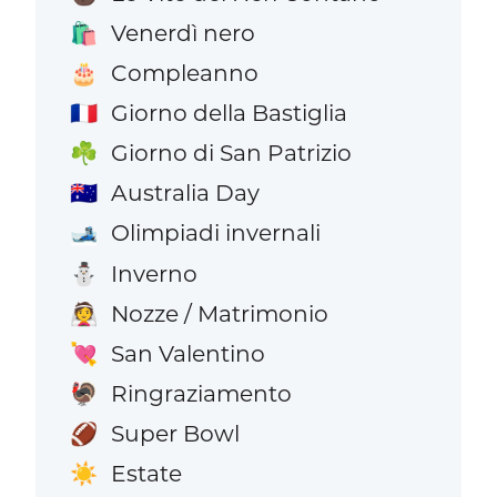
Venerdì nero
🛍️
Compleanno
🎂
Giorno della Bastiglia
🇫🇷
Giorno di San Patrizio
☘️
Australia Day
🇦🇺
Olimpiadi invernali
🎿
Inverno
⛄
Nozze / Matrimonio
👰
San Valentino
💘
Ringraziamento
🦃
Super Bowl
🏈
Estate
☀️