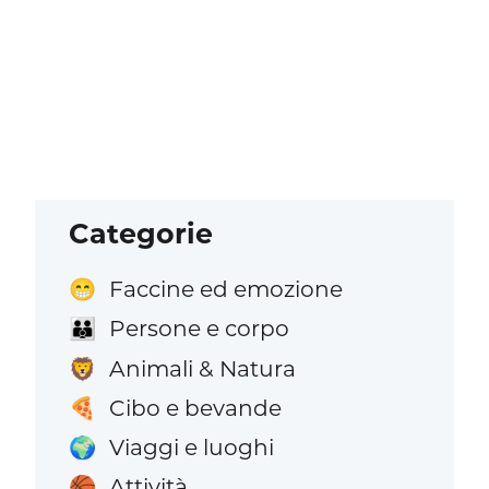
Categorie
Faccine ed emozione
😁
Persone e corpo
👪
Animali & Natura
🦁
Cibo e bevande
🍕
Viaggi e luoghi
🌍
Attività
🏀