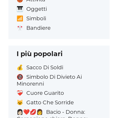
Oggetti
🎹
Simboli
📶
Bandiere
🎌
I più popolari
Sacco Di Soldi
💰
Simbolo Di Divieto Ai
🔞
Minorenni
Cuore Guarito
❤️‍🩹
Gatto Che Sorride
😺
Bacio - Donna:
👩🏻‍❤️‍💋‍👩