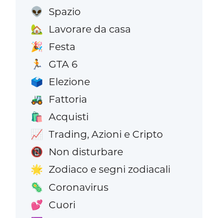
Spazio
👽
Lavorare da casa
🏡
Festa
🎉
GTA 6
🏃
Elezione
🗳️
Fattoria
🚜
Acquisti
🛍️
Trading, Azioni e Cripto
📈
Non disturbare
📵
Zodiaco e segni zodiacali
🌟
Coronavirus
🦠
Cuori
💕