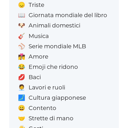
Triste
😞
Giornata mondiale del libro
📖
Animali domestici
🐶
Musica
🎸
Serie mondiale MLB
⚾
Amore
👩‍❤️‍💋‍👨
Emoji che ridono
😂
Baci
💋
Lavori e ruoli
🧑‍💼
Cultura giapponese
🗾
Contento
😄
Strette di mano
🤝