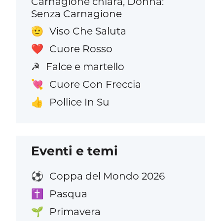
Carnagione chiara, Donna:
Senza Carnagione
Viso Che Saluta
🫡
Cuore Rosso
❤️
Falce e martello
☭
Cuore Con Freccia
💘
Pollice In Su
👍
Eventi e temi
Coppa del Mondo 2026
⚽
Pasqua
✝️
Primavera
🌱