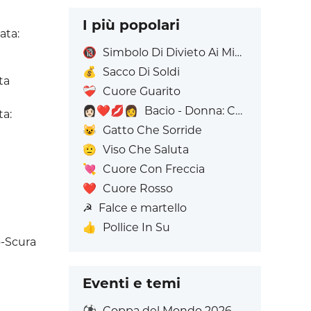
I più popolari
ata:
🔞
Simbolo Di Divieto Ai Minorenni
💰
Sacco Di Soldi
ta
❤️‍🩹
Cuore Guarito
👩🏻‍❤️‍💋‍👩
Bacio - Donna: Carnagione chiara, Donna: Senza Carnagione
ta:
😺
Gatto Che Sorride
🫡
Viso Che Saluta
💘
Cuore Con Freccia
❤️
Cuore Rosso
☭
Falce e martello
👍
Pollice In Su
o-Scura
Eventi e temi
⚽
Coppa del Mondo 2026