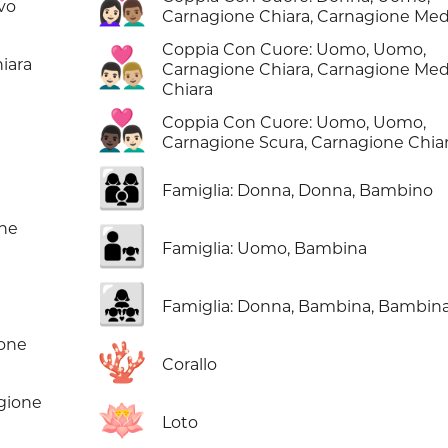
👩🏻‍❤️‍👨🏽
vo
Carnagione Chiara, Carnagione Med
Coppia Con Cuore: Uomo, Uomo,
👨🏻‍❤️‍👨🏼
iara
Carnagione Chiara, Carnagione Med
Chiara
👨🏿‍❤️‍👨🏻
Coppia Con Cuore: Uomo, Uomo,
Carnagione Scura, Carnagione Chia
👩‍👩‍👦
Famiglia: Donna, Donna, Bambino
one
👨‍👧
Famiglia: Uomo, Bambina
👩‍👧‍👧
Famiglia: Donna, Bambina, Bambin
ione
🪸
Corallo
gione
🪷
Loto