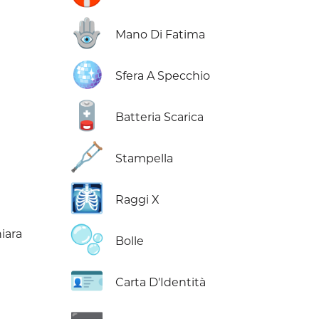
🪬
Mano Di Fatima
🪩
Sfera A Specchio
🪫
Batteria Scarica
🩼
Stampella
🩻
Raggi X
🫧
iara
Bolle
🪪
Carta D'Identità