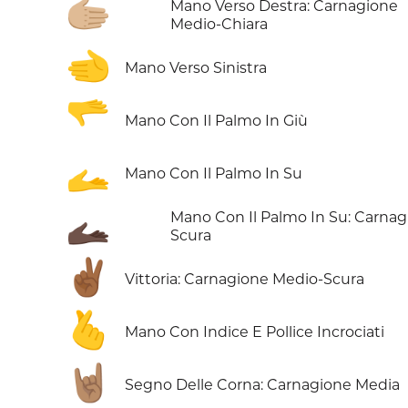
🫱🏼
Mano Verso Destra: Carnagione
Medio-Chiara
🫲
Mano Verso Sinistra
🫳
Mano Con Il Palmo In Giù
🫴
Mano Con Il Palmo In Su
🫴🏿
Mano Con Il Palmo In Su: Carna
Scura
✌🏾
Vittoria: Carnagione Medio-Scura
🫰
Mano Con Indice E Pollice Incrociati
🤘🏽
Segno Delle Corna: Carnagione Media