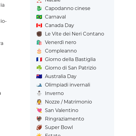
ia
🐉
Capodanno cinese
🇧🇷
Carnaval
io-
🇨🇦
Canada Day
✊🏿
Le Vite dei Neri Contano
🛍️
Venerdì nero
ra
🎂
Compleanno
🇫🇷
Giorno della Bastiglia
☘️
Giorno di San Patrizio
🇦🇺
Australia Day
🎿
Olimpiadi invernali
a
⛄
Inverno
👰
Nozze / Matrimonio
💘
San Valentino
🦃
Ringraziamento
🏈
Super Bowl
☀️
Estate