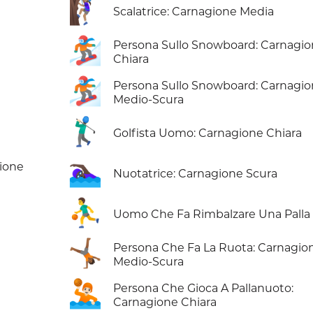
🧗🏽‍♀️
Scalatrice: Carnagione Media
🏂🏻
Persona Sullo Snowboard: Carnagi
Chiara
🏂🏾
Persona Sullo Snowboard: Carnagi
Medio-Scura
🏌🏻‍♂️
Golfista Uomo: Carnagione Chiara
🏊🏿‍♀️
gione
Nuotatrice: Carnagione Scura
⛹️‍♂️
Uomo Che Fa Rimbalzare Una Palla
🤸🏾
Persona Che Fa La Ruota: Carnagio
Medio-Scura
🤽🏻
Persona Che Gioca A Pallanuoto:
Carnagione Chiara