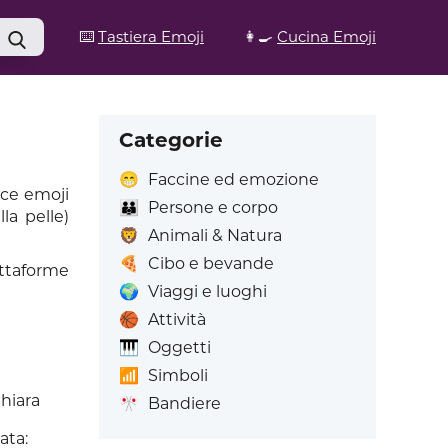
⌨️
Tastiera Emoji
👩‍🍳
Cucina Emoji
Categorie
😁
Faccine ed emozione
ice emoji
👪
Persone e corpo
la pelle)
🦁
Animali & Natura
🍕
Cibo e bevande
attaforme
🌍
Viaggi e luoghi
🏀
Attività
🎹
Oggetti
📶
Simboli
hiara
🎌
Bandiere
ata: