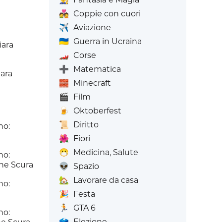
💑
Coppie con cuori
✈️
Aviazione
🇺🇦
Guerra in Ucraina
iara
🏎️
Corse
➕
Matematica
ara
🧱
Minecraft
🎬
Film
🍺
Oktoberfest
📜
Diritto
no:
🌺
Fiori
😷
Medicina, Salute
no:
ne Scura
👽
Spazio
🏡
Lavorare da casa
no:
🎉
Festa
🏃
GTA 6
no:
🗳️
Elezione