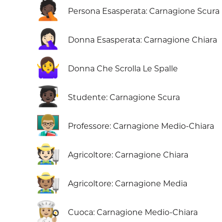
🤦🏿
Persona Esasperata: Carnagione Scura
🤦🏻‍♀️
Donna Esasperata: Carnagione Chiara
🤷‍♀️
Donna Che Scrolla Le Spalle
🧑🏿‍🎓
Studente: Carnagione Scura
👨🏼‍🏫
Professore: Carnagione Medio-Chiara
🧑🏻‍🌾
Agricoltore: Carnagione Chiara
🧑🏽‍🌾
Agricoltore: Carnagione Media
👩🏼‍🍳
Cuoca: Carnagione Medio-Chiara