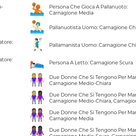
🤽🏽
o-
Persona Che Gioca A Pallanuoto:
Carnagione Media
🤽🏻‍♂️
Pallanuotista Uomo: Carnagione Ch
🤾🏻‍♂️
atore:
Pallamanista Uomo: Carnagione Chi
🛌🏿
atore:
Persona A Letto: Carnagione Scura
👭🏼
Due Donne Che Si Tengono Per Ma
Carnagione Medio-Chiara
👩🏼‍🤝‍👩🏿
Due Donne Che Si Tengono Per Ma
Carnagione Medio-Chiara, Carnagio
👭🏽
Due Donne Che Si Tengono Per Ma
Carnagione Media
👩🏾‍🤝‍👩🏿
Due Donne Che Si Tengono Per Ma