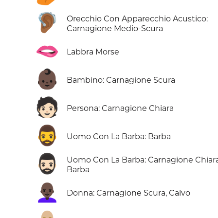
🦻🏾
Orecchio Con Apparecchio Acustico:
Carnagione Medio-Scura
🫦
Labbra Morse
👶🏿
Bambino: Carnagione Scura
🧑🏻
Persona: Carnagione Chiara
🧔‍♂️
Uomo Con La Barba: Barba
🧔🏻‍♂️
Uomo Con La Barba: Carnagione Chiara
Barba
👩🏿‍🦲
Donna: Carnagione Scura, Calvo