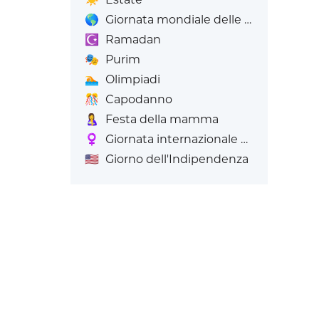
🌎
Giornata mondiale delle Emoji
☪️
Ramadan
🎭
Purim
🏊
Olimpiadi
🎊
Capodanno
🤱
Festa della mamma
♀️
Giornata internazionale della donna
🇺🇸
Giorno dell'Indipendenza