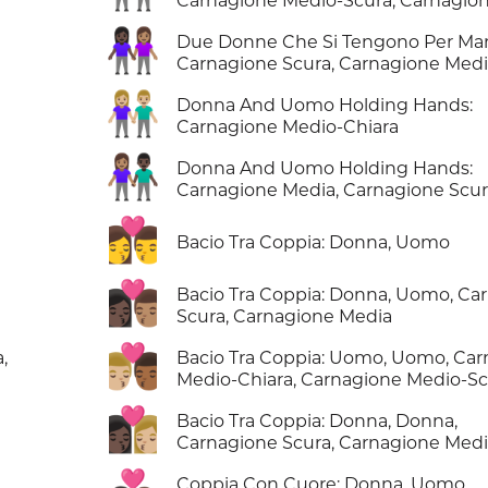
Carnagione Medio-Scura, Carnagio
👩🏿‍🤝‍👩🏽
Due Donne Che Si Tengono Per Ma
Carnagione Scura, Carnagione Med
👫🏼
Donna And Uomo Holding Hands:
Carnagione Medio-Chiara
👩🏽‍🤝‍👨🏿
Donna And Uomo Holding Hands:
Carnagione Media, Carnagione Scu
👩‍❤️‍💋‍👨
Bacio Tra Coppia: Donna, Uomo
👩🏿‍❤️‍💋‍👨🏽
Bacio Tra Coppia: Donna, Uomo, Ca
Scura, Carnagione Media
👨🏼‍❤️‍💋‍👨🏾
,
Bacio Tra Coppia: Uomo, Uomo, Ca
Medio-Chiara, Carnagione Medio-S
👩🏿‍❤️‍💋‍👩🏼
Bacio Tra Coppia: Donna, Donna,
Carnagione Scura, Carnagione Medi
Coppia Con Cuore: Donna, Uomo,