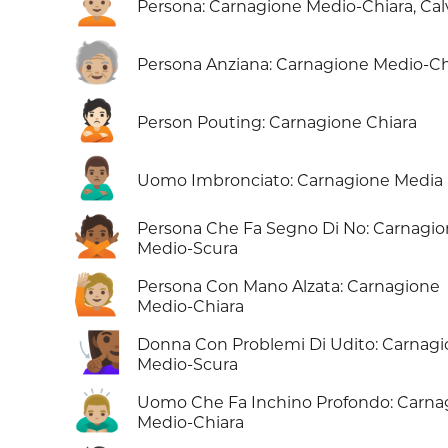
🧑🏼‍🦲
Persona: Carnagione Medio-Chiara, Cal
🧓🏼
Persona Anziana: Carnagione Medio-Ch
🙎🏻
Person Pouting: Carnagione Chiara
🙎🏽‍♂️
Uomo Imbronciato: Carnagione Media
🙅🏾
Persona Che Fa Segno Di No: Carnagi
Medio-Scura
🙋🏼
Persona Con Mano Alzata: Carnagione
Medio-Chiara
🧏🏾‍♀️
Donna Con Problemi Di Udito: Carnag
Medio-Scura
🙇🏼‍♂️
Uomo Che Fa Inchino Profondo: Carna
Medio-Chiara