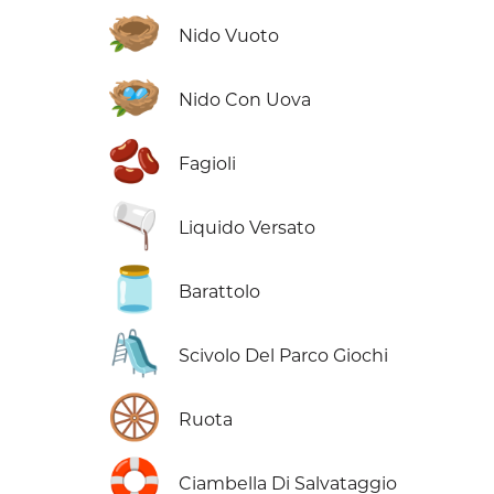
🪹
Nido Vuoto
🪺
Nido Con Uova
🫘
Fagioli
🫗
Liquido Versato
🫙
Barattolo
🛝
Scivolo Del Parco Giochi
🛞
Ruota
🛟
Ciambella Di Salvataggio