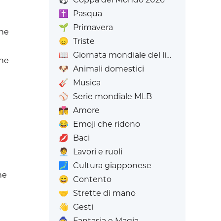
✝️
Pasqua
🌱
Primavera
one
😞
Triste
📖
Giornata mondiale del libro
one
🐶
Animali domestici
🎸
Musica
⚾
Serie mondiale MLB
👩‍❤️‍💋‍👨
Amore
😂
Emoji che ridono
💋
Baci
🧑‍💼
Lavori e ruoli
🗾
Cultura giapponese
ne
😄
Contento
🤝
Strette di mano
👋
Gesti
🧙
Fantasia e Magia