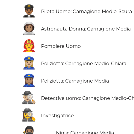
👨🏾‍✈️
Pilota Uomo: Carnagione Medio-Scura
👩🏽‍🚀
Astronauta Donna: Carnagione Media
👨‍🚒
Pompiere Uomo
👮🏼‍♀️
Poliziotta: Carnagione Medio-Chiara
👮🏽‍♀️
Poliziotta: Carnagione Media
🕵🏼‍♂️
Detective uomo: Carnagione Medio-Ch
🕵️‍♀️
Investigatrice
🥷🏽
Ninja: Carnagione Media