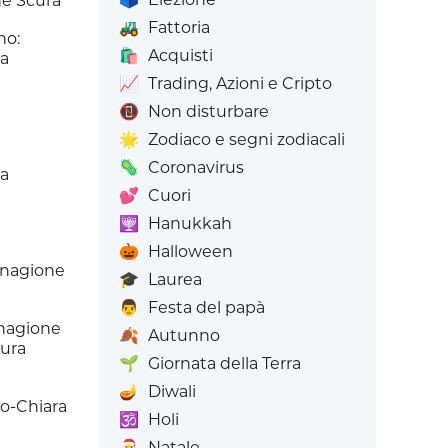
ne Scura
🚜
Fattoria
no:
🛍️
Acquisti
ia
📈
Trading, Azioni e Cripto
📵
Non disturbare
🌟
Zodiaco e segni zodiacali
🦠
Coronavirus
ra
💕
Cuori
🕎
Hanukkah
🎃
Halloween
rnagione
🎓
Laurea
👨
Festa del papà
rnagione
🍂
Autunno
cura
🌱
Giornata della Terra
🪔
Diwali
o-Chiara
🕉️
Holi
🎅
Natale