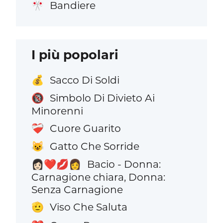
Bandiere
🎌
I più popolari
Sacco Di Soldi
💰
Simbolo Di Divieto Ai
🔞
Minorenni
Cuore Guarito
❤️‍🩹
Gatto Che Sorride
😺
Bacio - Donna:
👩🏻‍❤️‍💋‍👩
Carnagione chiara, Donna:
Senza Carnagione
Viso Che Saluta
🫡