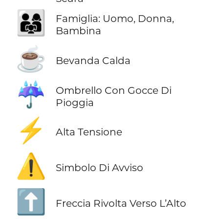
👨‍👩‍👧
Famiglia: Uomo, Donna,
Bambina
☕
Bevanda Calda
☔
Ombrello Con Gocce Di
Pioggia
⚡
Alta Tensione
⚠️
Simbolo Di Avviso
⬆️
Freccia Rivolta Verso L’Alto