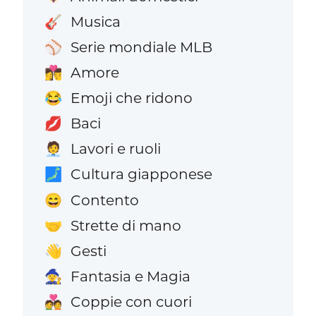
Musica
🎸
Serie mondiale MLB
⚾
Amore
👩‍❤️‍💋‍👨
Emoji che ridono
😂
Baci
💋
Lavori e ruoli
🧑‍💼
Cultura giapponese
🗾
Contento
😄
Strette di mano
🤝
Gesti
👋
Fantasia e Magia
🧙
Coppie con cuori
💑