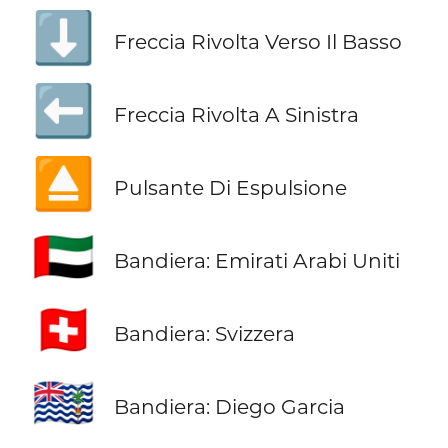
⬇️
Freccia Rivolta Verso Il Basso
⬅️
Freccia Rivolta A Sinistra
⏏️
Pulsante Di Espulsione
🇦🇪
Bandiera: Emirati Arabi Uniti
🇨🇭
Bandiera: Svizzera
🇩🇬
Bandiera: Diego Garcia