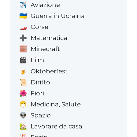
Aviazione
✈️
Guerra in Ucraina
🇺🇦
Corse
🏎️
Matematica
➕
Minecraft
🧱
Film
🎬
Oktoberfest
🍺
Diritto
📜
Fiori
🌺
Medicina, Salute
😷
Spazio
👽
Lavorare da casa
🏡