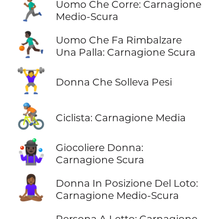
🏃🏾‍♂️
Uomo Che Corre: Carnagione
Medio-Scura
⛹🏿‍♂️
Uomo Che Fa Rimbalzare
Una Palla: Carnagione Scura
🏋️‍♀️
Donna Che Solleva Pesi
🚴🏽
Ciclista: Carnagione Media
🤹🏿‍♀️
Giocoliere Donna:
Carnagione Scura
🧘🏾‍♀️
Donna In Posizione Del Loto:
Carnagione Medio-Scura
Persona A Letto: Carnagione