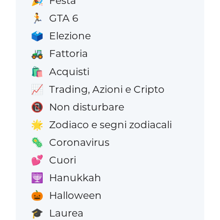
Festa
🎉
GTA 6
🏃
Elezione
🗳️
Fattoria
🚜
Acquisti
🛍️
Trading, Azioni e Cripto
📈
Non disturbare
📵
Zodiaco e segni zodiacali
🌟
Coronavirus
🦠
Cuori
💕
Hanukkah
🕎
Halloween
🎃
Laurea
🎓