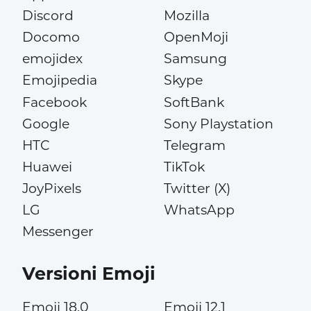
Discord
Mozilla
Docomo
OpenMoji
emojidex
Samsung
Emojipedia
Skype
Facebook
SoftBank
Google
Sony Playstation
HTC
Telegram
Huawei
TikTok
JoyPixels
Twitter (X)
LG
WhatsApp
Messenger
Versioni Emoji
Emoji 18.0
Emoji 12.1