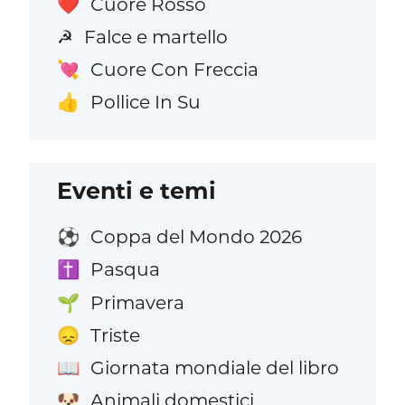
Cuore Rosso
❤️
Falce e martello
☭
Cuore Con Freccia
💘
Pollice In Su
👍
Eventi e temi
Coppa del Mondo 2026
⚽
Pasqua
✝️
Primavera
🌱
Triste
😞
Giornata mondiale del libro
📖
Animali domestici
🐶