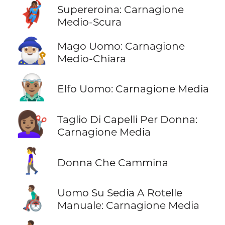
🦸🏾‍♀️
Supereroina: Carnagione
Medio-Scura
🧙🏼‍♂️
Mago Uomo: Carnagione
Medio-Chiara
🧝🏽‍♂️
Elfo Uomo: Carnagione Media
💇🏽‍♀️
Taglio Di Capelli Per Donna:
Carnagione Media
🚶‍♀️
Donna Che Cammina
👨🏽‍🦽
Uomo Su Sedia A Rotelle
Manuale: Carnagione Media