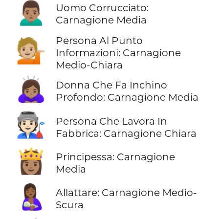
🙍🏽‍♂️
Uomo Corrucciato:
Carnagione Media
Persona Al Punto
💁🏼
Informazioni: Carnagione
Medio-Chiara
🙇🏽‍♀️
Donna Che Fa Inchino
Profondo: Carnagione Media
🧑🏻‍🏭
Persona Che Lavora In
Fabbrica: Carnagione Chiara
👸🏽
Principessa: Carnagione
Media
🤱🏾
Allattare: Carnagione Medio-
Scura