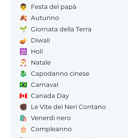
Festa del papà
👨
Autunno
🍂
Giornata della Terra
🌱
Diwali
🪔
Holi
🕉️
Natale
🎅
Capodanno cinese
🐉
Carnaval
🇧🇷
Canada Day
🇨🇦
Le Vite dei Neri Contano
✊🏿
Venerdì nero
🛍️
Compleanno
🎂