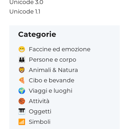
Unicode 3.0
Unicode 1.1
Categorie
Faccine ed emozione
😁
Persone e corpo
👪
Animali & Natura
🦁
Cibo e bevande
🍕
Viaggi e luoghi
🌍
Attività
🏀
Oggetti
🎹
Simboli
📶