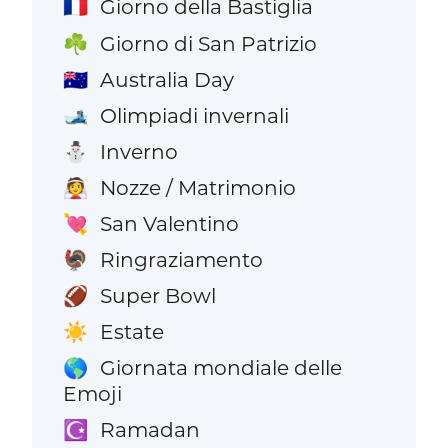
Giorno della Bastiglia
🇫🇷
Giorno di San Patrizio
☘️
Australia Day
🇦🇺
Olimpiadi invernali
🎿
Inverno
⛄
Nozze / Matrimonio
👰
San Valentino
💘
Ringraziamento
🦃
Super Bowl
🏈
Estate
☀️
Giornata mondiale delle
🌎
Emoji
Ramadan
☪️