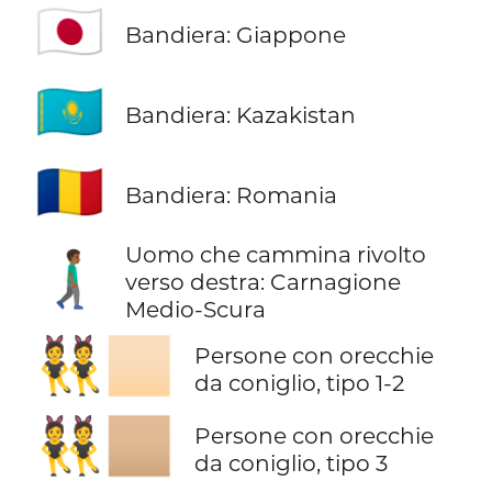
🇯🇵
Bandiera: Giappone
🇰🇿
Bandiera: Kazakistan
🇷🇴
Bandiera: Romania
Uomo che cammina rivolto
🚶🏾‍♂️‍➡️
verso destra: Carnagione
Medio-Scura
👯🏻
Persone con orecchie
da coniglio, tipo 1-2
👯🏼
Persone con orecchie
da coniglio, tipo 3