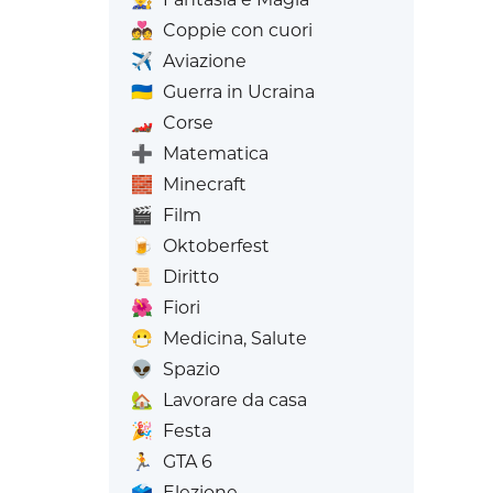
💑
Coppie con cuori
✈️
Aviazione
🇺🇦
Guerra in Ucraina
🏎️
Corse
➕
Matematica
🧱
Minecraft
🎬
Film
🍺
Oktoberfest
📜
Diritto
🌺
Fiori
😷
Medicina, Salute
👽
Spazio
🏡
Lavorare da casa
🎉
Festa
🏃
GTA 6
🗳️
Elezione