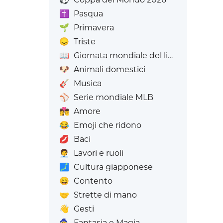
✝️
Pasqua
🌱
Primavera
😞
Triste
📖
Giornata mondiale del libro
🐶
Animali domestici
🎸
Musica
⚾
Serie mondiale MLB
👩‍❤️‍💋‍👨
Amore
😂
Emoji che ridono
💋
Baci
🧑‍💼
Lavori e ruoli
🗾
Cultura giapponese
😄
Contento
🤝
Strette di mano
👋
Gesti
🧙
Fantasia e Magia