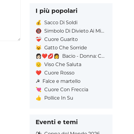
I più popolari
💰
Sacco Di Soldi
🔞
Simbolo Di Divieto Ai Minorenni
❤️‍🩹
Cuore Guarito
😺
Gatto Che Sorride
👩🏻‍❤️‍💋‍👩
Bacio - Donna: Carnagione chiara, Donna: Senza Carnagione
🫡
Viso Che Saluta
❤️
Cuore Rosso
☭
Falce e martello
💘
Cuore Con Freccia
👍
Pollice In Su
Eventi e temi
⚽
Coppa del Mondo 2026