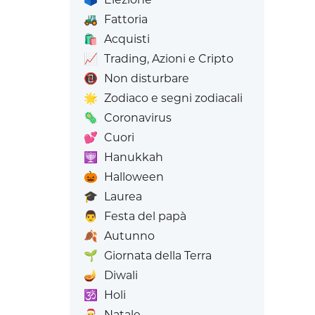
🚜
Fattoria
🛍️
Acquisti
📈
Trading, Azioni e Cripto
📵
Non disturbare
🌟
Zodiaco e segni zodiacali
🦠
Coronavirus
💕
Cuori
🕎
Hanukkah
🎃
Halloween
🎓
Laurea
👨
Festa del papà
🍂
Autunno
🌱
Giornata della Terra
🪔
Diwali
🕉️
Holi
🎅
Natale