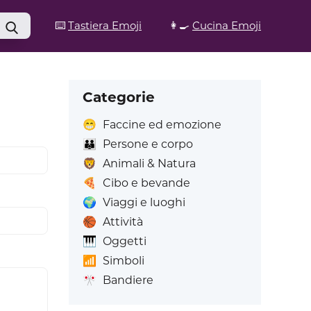
⌨️
Tastiera Emoji
👩‍🍳
Cucina Emoji
Categorie
😁
Faccine ed emozione
👪
Persone e corpo
🦁
Animali & Natura
🍕
Cibo e bevande
🌍
Viaggi e luoghi
🏀
Attività
🎹
Oggetti
📶
Simboli
🎌
Bandiere