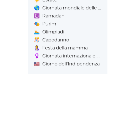
🌎
Giornata mondiale delle Emoji
☪️
Ramadan
🎭
Purim
🏊
Olimpiadi
🎊
Capodanno
🤱
Festa della mamma
♀️
Giornata internazionale della donna
🇺🇸
Giorno dell'Indipendenza