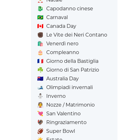
🐉
Capodanno cinese
🇧🇷
Carnaval
🇨🇦
Canada Day
✊🏿
Le Vite dei Neri Contano
🛍️
Venerdì nero
🎂
Compleanno
🇫🇷
Giorno della Bastiglia
☘️
Giorno di San Patrizio
🇦🇺
Australia Day
🎿
Olimpiadi invernali
⛄
Inverno
👰
Nozze / Matrimonio
💘
San Valentino
🦃
Ringraziamento
🏈
Super Bowl
☀️
Estate