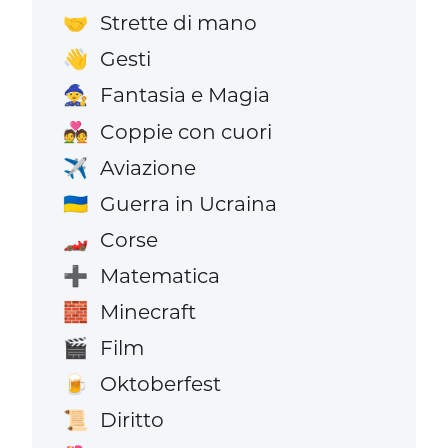
Strette di mano
🤝
Gesti
👋
Fantasia e Magia
🧙
Coppie con cuori
💑
Aviazione
✈️
Guerra in Ucraina
🇺🇦
Corse
🏎️
Matematica
➕
Minecraft
🧱
Film
🎬
Oktoberfest
🍺
Diritto
📜