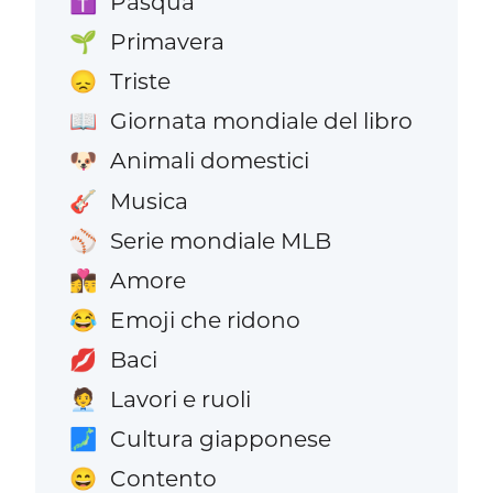
Pasqua
✝️
Primavera
🌱
Triste
😞
Giornata mondiale del libro
📖
Animali domestici
🐶
Musica
🎸
Serie mondiale MLB
⚾
Amore
👩‍❤️‍💋‍👨
Emoji che ridono
😂
Baci
💋
Lavori e ruoli
🧑‍💼
Cultura giapponese
🗾
Contento
😄