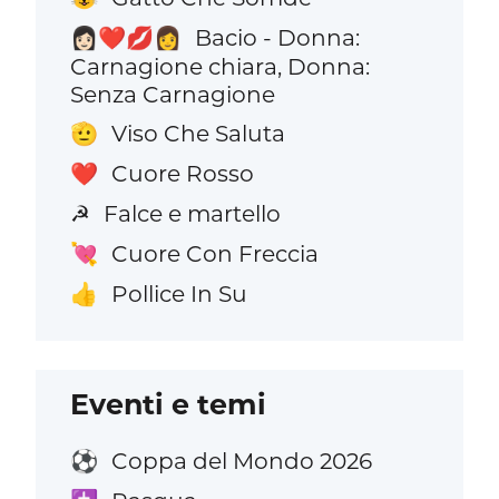
Bacio - Donna:
👩🏻‍❤️‍💋‍👩
Carnagione chiara, Donna:
Senza Carnagione
Viso Che Saluta
🫡
Cuore Rosso
❤️
Falce e martello
☭
Cuore Con Freccia
💘
Pollice In Su
👍
Eventi e temi
Coppa del Mondo 2026
⚽