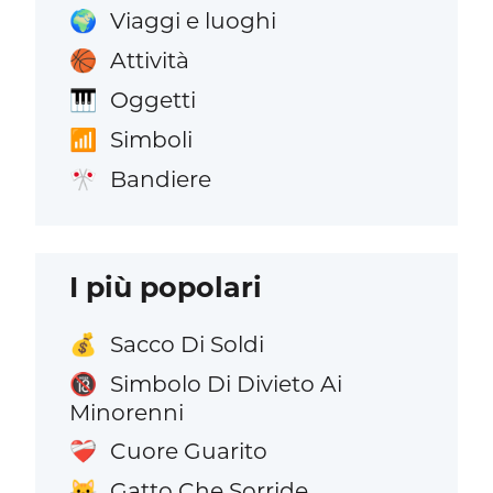
Viaggi e luoghi
🌍
Attività
🏀
Oggetti
🎹
Simboli
📶
Bandiere
🎌
I più popolari
Sacco Di Soldi
💰
Simbolo Di Divieto Ai
🔞
Minorenni
Cuore Guarito
❤️‍🩹
Gatto Che Sorride
😺