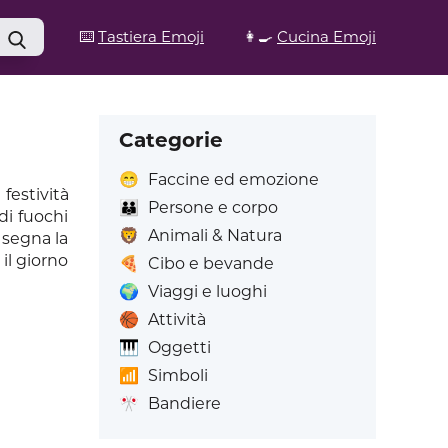
⌨️
Tastiera Emoji
👩‍🍳
Cucina Emoji
Categorie
😁
Faccine ed emozione
festività
👪
Persone e corpo
di fuochi
🦁
Animali & Natura
a segna la
il giorno
🍕
Cibo e bevande
🌍
Viaggi e luoghi
🏀
Attività
🎹
Oggetti
📶
Simboli
🎌
Bandiere