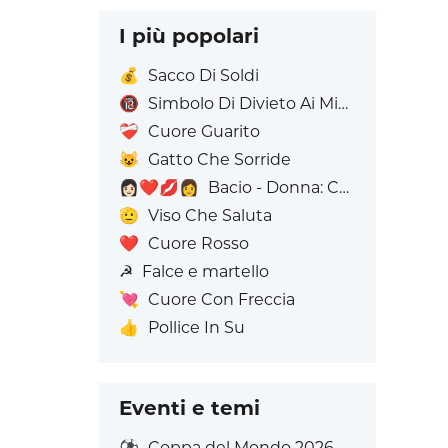
I più popolari
💰
Sacco Di Soldi
🔞
Simbolo Di Divieto Ai Minorenni
❤️‍🩹
Cuore Guarito
😺
Gatto Che Sorride
👩🏻‍❤️‍💋‍👩
Bacio - Donna: Carnagione chiara, Donna: Senza Carnagione
🫡
Viso Che Saluta
❤️
Cuore Rosso
☭
Falce e martello
💘
Cuore Con Freccia
👍
Pollice In Su
Eventi e temi
⚽
Coppa del Mondo 2026