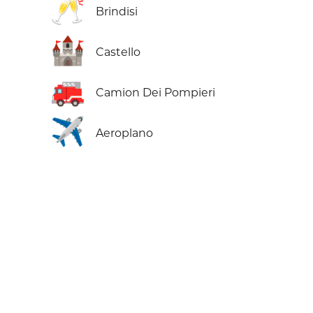
🥂
Brindisi
🏰
Castello
🚒
Camion Dei Pompieri
✈️
Aeroplano