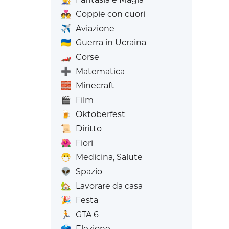
💑
Coppie con cuori
✈️
Aviazione
🇺🇦
Guerra in Ucraina
🏎️
Corse
➕
Matematica
🧱
Minecraft
🎬
Film
🍺
Oktoberfest
📜
Diritto
🌺
Fiori
😷
Medicina, Salute
👽
Spazio
🏡
Lavorare da casa
🎉
Festa
🏃
GTA 6
🗳️
Elezione