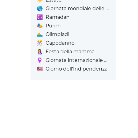
🌎
Giornata mondiale delle Emoji
☪️
Ramadan
🎭
Purim
🏊
Olimpiadi
🎊
Capodanno
🤱
Festa della mamma
♀️
Giornata internazionale della donna
🇺🇸
Giorno dell'Indipendenza