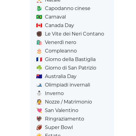
🐉
Capodanno cinese
🇧🇷
Carnaval
🇨🇦
Canada Day
✊🏿
Le Vite dei Neri Contano
🛍️
Venerdì nero
🎂
Compleanno
🇫🇷
Giorno della Bastiglia
☘️
Giorno di San Patrizio
🇦🇺
Australia Day
🎿
Olimpiadi invernali
⛄
Inverno
👰
Nozze / Matrimonio
💘
San Valentino
🦃
Ringraziamento
🏈
Super Bowl
☀️
Estate