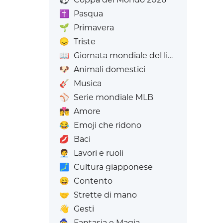
✝️
Pasqua
🌱
Primavera
😞
Triste
📖
Giornata mondiale del libro
🐶
Animali domestici
🎸
Musica
⚾
Serie mondiale MLB
👩‍❤️‍💋‍👨
Amore
😂
Emoji che ridono
💋
Baci
🧑‍💼
Lavori e ruoli
🗾
Cultura giapponese
😄
Contento
🤝
Strette di mano
👋
Gesti
🧙
Fantasia e Magia