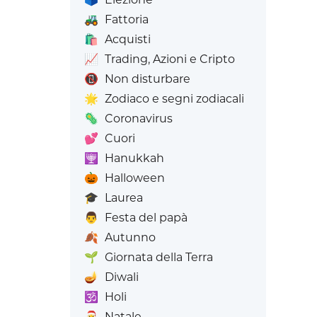
🚜
Fattoria
🛍️
Acquisti
📈
Trading, Azioni e Cripto
📵
Non disturbare
🌟
Zodiaco e segni zodiacali
🦠
Coronavirus
💕
Cuori
🕎
Hanukkah
🎃
Halloween
🎓
Laurea
👨
Festa del papà
🍂
Autunno
🌱
Giornata della Terra
🪔
Diwali
🕉️
Holi
🎅
Natale