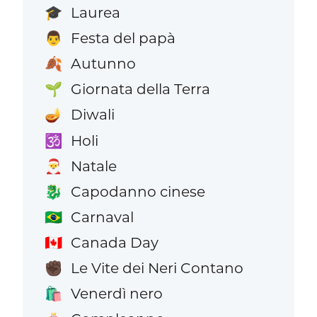
Laurea
🎓
Festa del papà
👨
Autunno
🍂
Giornata della Terra
🌱
Diwali
🪔
Holi
🕉️
Natale
🎅
Capodanno cinese
🐉
Carnaval
🇧🇷
Canada Day
🇨🇦
Le Vite dei Neri Contano
✊🏿
Venerdì nero
🛍️