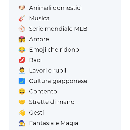
Animali domestici
🐶
Musica
🎸
Serie mondiale MLB
⚾
Amore
👩‍❤️‍💋‍👨
Emoji che ridono
😂
Baci
💋
Lavori e ruoli
🧑‍💼
Cultura giapponese
🗾
Contento
😄
Strette di mano
🤝
Gesti
👋
Fantasia e Magia
🧙