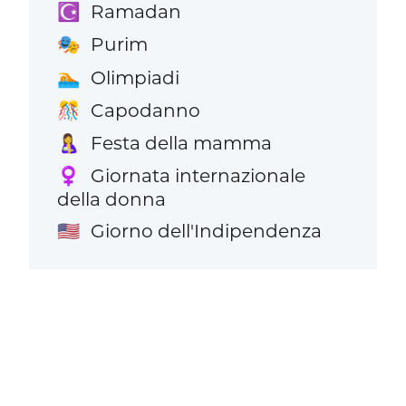
Ramadan
☪️
Purim
🎭
Olimpiadi
🏊
Capodanno
🎊
Festa della mamma
🤱
Giornata internazionale
♀️
della donna
Giorno dell'Indipendenza
🇺🇸