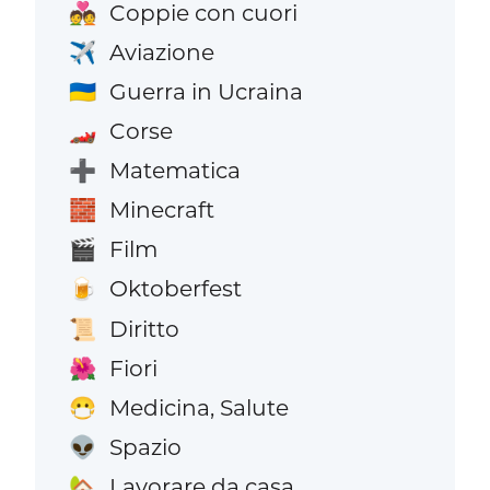
Coppie con cuori
💑
Aviazione
✈️
Guerra in Ucraina
🇺🇦
Corse
🏎️
Matematica
➕
Minecraft
🧱
Film
🎬
Oktoberfest
🍺
Diritto
📜
Fiori
🌺
Medicina, Salute
😷
Spazio
👽
Lavorare da casa
🏡