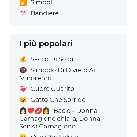
Simboli
📶
Bandiere
🎌
I più popolari
Sacco Di Soldi
💰
Simbolo Di Divieto Ai
🔞
Minorenni
Cuore Guarito
❤️‍🩹
Gatto Che Sorride
😺
Bacio - Donna:
👩🏻‍❤️‍💋‍👩
Carnagione chiara, Donna:
Senza Carnagione
Viso Che Saluta