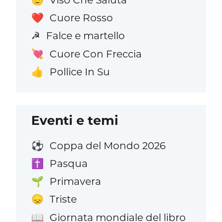
🫡
Cuore Rosso
❤️
Falce e martello
☭
Cuore Con Freccia
💘
Pollice In Su
👍
Eventi e temi
Coppa del Mondo 2026
⚽
Pasqua
✝️
Primavera
🌱
Triste
😞
Giornata mondiale del libro
📖