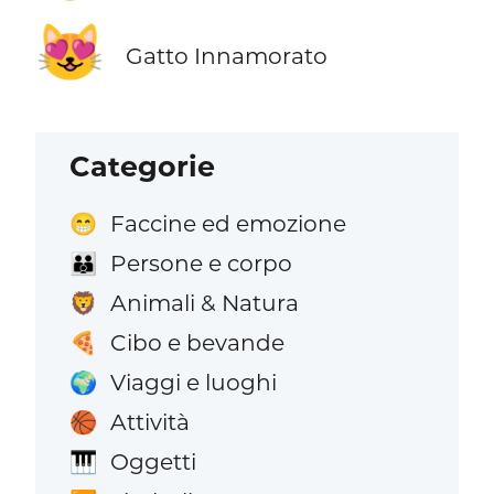
😻
Gatto Innamorato
Categorie
Faccine ed emozione
😁
Persone e corpo
👪
Animali & Natura
🦁
Cibo e bevande
🍕
Viaggi e luoghi
🌍
Attività
🏀
Oggetti
🎹