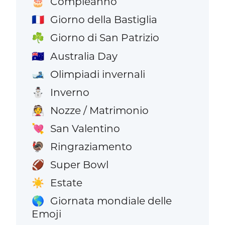
Compleanno
🎂
Giorno della Bastiglia
🇫🇷
Giorno di San Patrizio
☘️
Australia Day
🇦🇺
Olimpiadi invernali
🎿
Inverno
⛄
Nozze / Matrimonio
👰
San Valentino
💘
Ringraziamento
🦃
Super Bowl
🏈
Estate
☀️
Giornata mondiale delle
🌎
Emoji