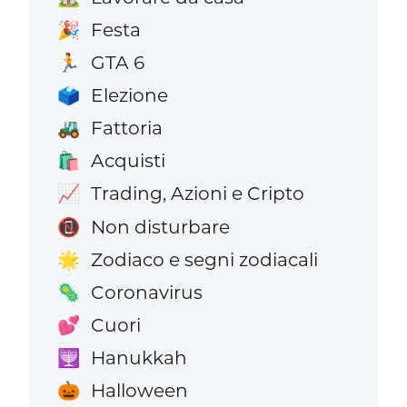
Festa
🎉
GTA 6
🏃
Elezione
🗳️
Fattoria
🚜
Acquisti
🛍️
Trading, Azioni e Cripto
📈
Non disturbare
📵
Zodiaco e segni zodiacali
🌟
Coronavirus
🦠
Cuori
💕
Hanukkah
🕎
Halloween
🎃