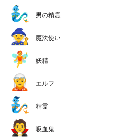
🧞‍♂️
男の精霊
🧙
魔法使い
🧚
妖精
🧝
エルフ
🧞
精霊
🧛
吸血鬼