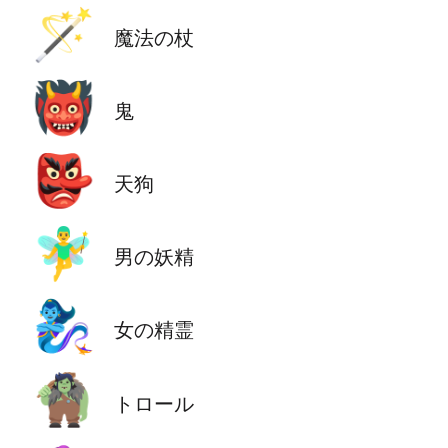
🪄
魔法の杖
👹
鬼
👺
天狗
🧚‍♂️
男の妖精
🧞‍♀️
女の精霊
🧌
トロール