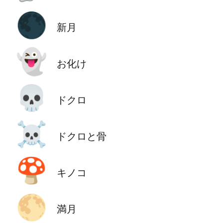
🌑
新月
👻
お化け
💀
ドクロ
☠️
ドクロと骨
🍄
キノコ
🌕
満月