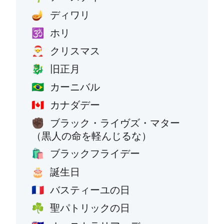
ディワリ
🪔
ホリ
🕉️
クリスマス
🎅
旧正月
🐉
カーニバル
🇧🇷
カナダデー
🇨🇦
ブラック・ライヴズ・マター
✊🏿
（黒人の命を軽んじるな）
ブラックフライデー
🛍️
誕生日
🎂
バスティーユの日
🇫🇷
聖パトリックの日
☘️