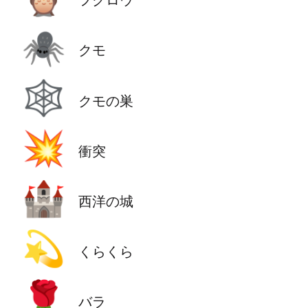
🕷️
クモ
🕸️
クモの巣
💥
衝突
🏰
西洋の城
💫
くらくら
🌹
バラ