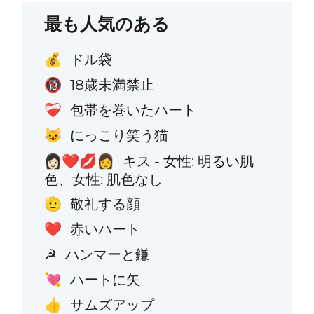
最も人気のある
ドル袋
💰
18歳未満禁止
🔞
包帯を巻いたハート
❤️‍🩹
にっこり笑う猫
😺
キス - 女性: 明るい肌
👩🏻‍❤️‍💋‍👩
色、女性: 肌色なし
敬礼する顔
🫡
赤いハート
❤️
ハンマーと鎌
☭
ハートに矢
💘
サムズアップ
👍