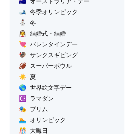
オーストラリア・デー
🇦🇺
冬季オリンピック
🎿
冬
⛄
結婚式・結婚
👰
バレンタインデー
💘
サンクスギビング
🦃
スーパーボウル
🏈
夏
☀️
世界絵文字デー
🌎
ラマダン
☪️
プリム
🎭
オリンピック
🏊
大晦日
🎊