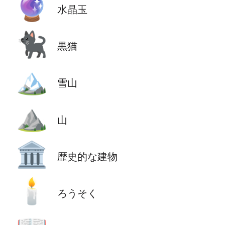
🔮
水晶玉
🐈‍⬛
黒猫
🏔️
雪山
⛰️
山
🏛️
歴史的な建物
🕯️
ろうそく