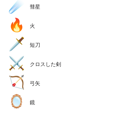
☄️
彗星
🔥
火
🗡️
短刀
⚔️
クロスした剣
🏹
弓矢
🪞
鏡