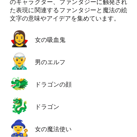
のキャラクター、ファンタジーに触発され
た表現に関連するファンタジーと魔法の絵
文字の意味やアイデアを集めています。
🧛‍♀️
女の吸血鬼
🧝‍♂️
男のエルフ
🐲
ドラゴンの顔
🐉
ドラゴン
🧙‍♀️
女の魔法使い