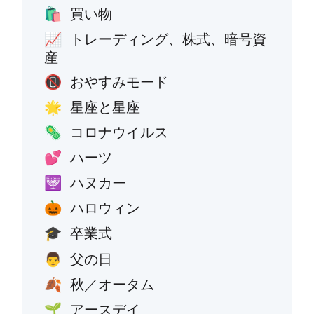
買い物
🛍️
トレーディング、株式、暗号資
📈
産
おやすみモード
📵
星座と星座
🌟
コロナウイルス
🦠
ハーツ
💕
ハヌカー
🕎
ハロウィン
🎃
卒業式
🎓
父の日
👨
秋／オータム
🍂
アースデイ
🌱