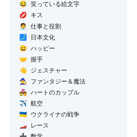
笑っている絵文字
😂
キス
💋
仕事と役割
🧑‍💼
日本文化
🗾
ハッピー
😄
握手
🤝
ジェスチャー
👋
ファンタジー＆魔法
🧙
ハートのカップル
💑
航空
✈️
ウクライナの戦争
🇺🇦
レース
🏎️
数学
➕