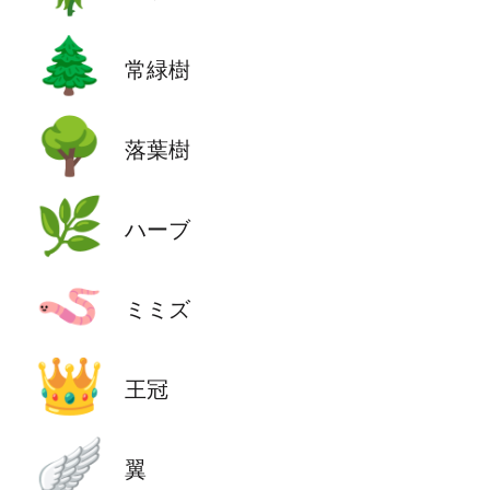
🌲
常緑樹
🌳
落葉樹
🌿
ハーブ
🪱
ミミズ
👑
王冠
🪽
翼