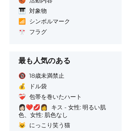
活動内容
🏀
対象物
🎹
シンボルマーク
📶
フラグ
🎌
最も人気のある
18歳未満禁止
🔞
ドル袋
💰
包帯を巻いたハート
❤️‍🩹
キス - 女性: 明るい肌
👩🏻‍❤️‍💋‍👩
色、女性: 肌色なし
にっこり笑う猫
😺