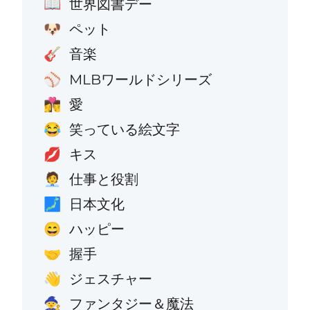
世界図書デー
📖
ペット
🐶
音楽
🎸
MLBワールドシリーズ
⚾
愛
👩‍❤️‍💋‍👨
笑っている絵文字
😂
キス
💋
仕事と役割
🧑‍💼
日本文化
🗾
ハッピー
😄
握手
🤝
ジェスチャー
👋
ファンタジー＆魔法
🧙