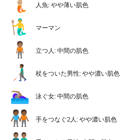
🧜🏼
人魚: やや薄い肌色
🧜‍♂️
マーマン
🧍🏽
立つ人: 中間の肌色
👨🏾‍🦯
杖をついた男性: やや濃い肌色
🏊🏽‍♀️
泳ぐ女: 中間の肌色
🧑🏾‍🤝‍🧑🏾
手をつなぐ2人: やや濃い肌色