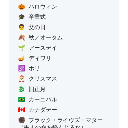
ハロウィン
🎃
卒業式
🎓
父の日
👨
秋／オータム
🍂
アースデイ
🌱
ディワリ
🪔
ホリ
🕉️
クリスマス
🎅
旧正月
🐉
カーニバル
🇧🇷
カナダデー
🇨🇦
ブラック・ライヴズ・マター
✊🏿
（黒人の命を軽んじるな）