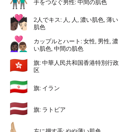
👬🏽
手をつなぐ男性: 中間の肌色
🧑🏿‍❤️‍💋‍🧑🏻
2人でキス: 人, 人, 濃い肌色, 薄い
肌色
👩🏿‍❤️‍👨🏽
カップルとハート: 女性, 男性, 濃
い肌色, 中間の肌色
🇭🇰
旗: 中華人民共和国香港特別行政
区
🇮🇷
旗: イラン
🇱🇻
旗: ラトビア
🫷🏼
左に押す手: やや薄い肌色