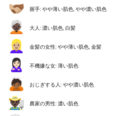
🫱🏼‍🫲🏾
握手: やや薄い肌色, やや濃い肌色
🧑🏿‍🦳
大人: 濃い肌色, 白髪
👱🏼‍♀️
金髪の女性: やや薄い肌色, 金髪
🙎🏻‍♀️
不機嫌な女: 薄い肌色
🙇🏾
おじぎする人: やや濃い肌色
👨🏿‍🌾
農家の男性: 濃い肌色