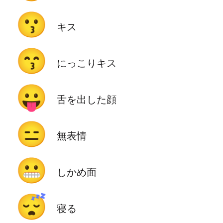
😗
キス
😙
にっこりキス
😛
舌を出した顔
😑
無表情
😬
しかめ面
😴
寝る