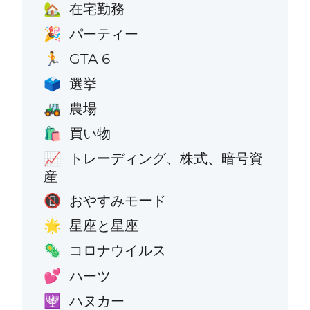
在宅勤務
🏡
パーティー
🎉
GTA 6
🏃
選挙
🗳️
農場
🚜
買い物
🛍️
トレーディング、株式、暗号資
📈
産
おやすみモード
📵
星座と星座
🌟
コロナウイルス
🦠
ハーツ
💕
ハヌカー
🕎