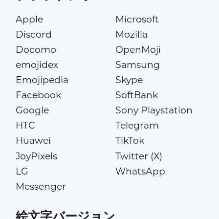
Apple
Microsoft
Discord
Mozilla
Docomo
OpenMoji
emojidex
Samsung
Emojipedia
Skype
Facebook
SoftBank
Google
Sony Playstation
HTC
Telegram
Huawei
TikTok
JoyPixels
Twitter (X)
LG
WhatsApp
Messenger
絵文字バージョン