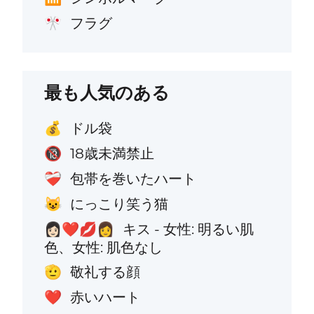
フラグ
🎌
最も人気のある
ドル袋
💰
18歳未満禁止
🔞
包帯を巻いたハート
❤️‍🩹
にっこり笑う猫
😺
キス - 女性: 明るい肌
👩🏻‍❤️‍💋‍👩
色、女性: 肌色なし
敬礼する顔
🫡
赤いハート
❤️