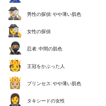
🕵🏼‍♂️
男性の探偵: やや薄い肌色
🕵️‍♀️
女性の探偵
🥷🏽
忍者: 中間の肌色
🫅
王冠をかぶった人
👸🏼
プリンセス: やや薄い肌色
🤵‍♀️
タキシードの女性