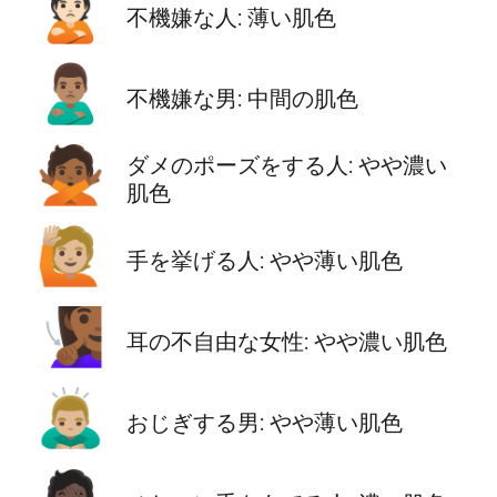
🙎🏻
不機嫌な人: 薄い肌色
🙎🏽‍♂️
不機嫌な男: 中間の肌色
🙅🏾
ダメのポーズをする人: やや濃い
肌色
🙋🏼
手を挙げる人: やや薄い肌色
🧏🏾‍♀️
耳の不自由な女性: やや濃い肌色
🙇🏼‍♂️
おじぎする男: やや薄い肌色