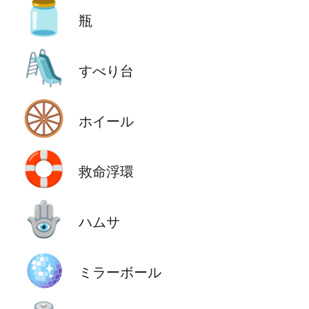
🫙
瓶
🛝
すべり台
🛞
ホイール
🛟
救命浮環
🪬
ハムサ
🪩
ミラーボール