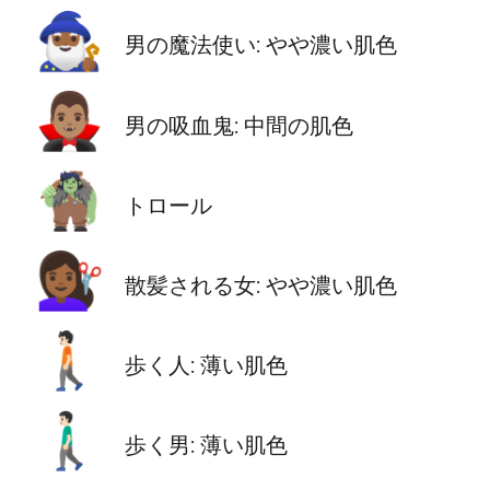
🧙🏾‍♂️
男の魔法使い: やや濃い肌色
🧛🏽‍♂️
男の吸血鬼: 中間の肌色
🧌
トロール
💇🏾‍♀️
散髪される女: やや濃い肌色
🚶🏻
歩く人: 薄い肌色
🚶🏻‍♂️
歩く男: 薄い肌色