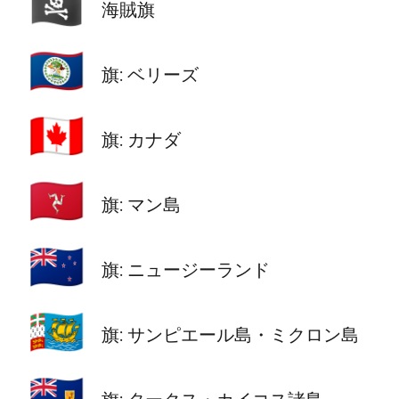
🏴‍☠️
海賊旗
🇧🇿
旗: ベリーズ
🇨🇦
旗: カナダ
🇮🇲
旗: マン島
🇳🇿
旗: ニュージーランド
🇵🇲
旗: サンピエール島・ミクロン島
🇹🇨