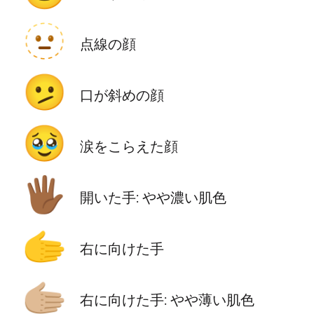
🫥
点線の顔
🫤
口が斜めの顔
🥹
涙をこらえた顔
🖐🏾
開いた手: やや濃い肌色
🫱
右に向けた手
🫱🏼
右に向けた手: やや薄い肌色