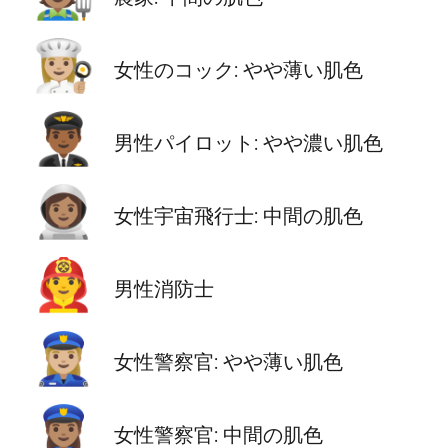
👩🏼‍🍳
女性のコック: やや薄い肌色
👨🏾‍✈️
男性パイロット: やや濃い肌色
👩🏽‍🚀
女性宇宙飛行士: 中間の肌色
👨‍🚒
男性消防士
👮🏼‍♀️
女性警察官: やや薄い肌色
👮🏽‍♀️
女性警察官: 中間の肌色