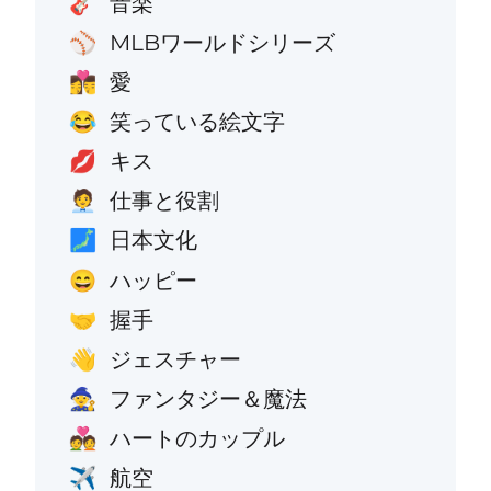
音楽
🎸
MLBワールドシリーズ
⚾
愛
👩‍❤️‍💋‍👨
笑っている絵文字
😂
キス
💋
仕事と役割
🧑‍💼
日本文化
🗾
ハッピー
😄
握手
🤝
ジェスチャー
👋
ファンタジー＆魔法
🧙
ハートのカップル
💑
航空
✈️