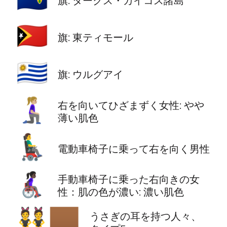
旗: タークス・カイコス諸島
🇹🇱
旗: 東ティモール
🇺🇾
旗: ウルグアイ
🧎🏼‍♀️‍➡️
右を向いてひざまずく女性: やや
薄い肌色
👨‍🦼‍➡️
電動車椅子に乗って右を向く男性
👩🏿‍🦽‍➡️
手動車椅子に乗った右向きの女
性：肌の色が濃い: 濃い肌色
👯🏾
うさぎの耳を持つ人々、