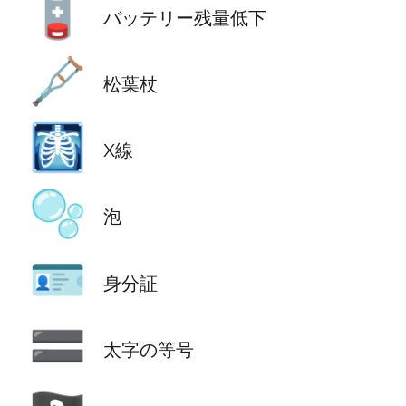
🪫
バッテリー残量低下
🩼
松葉杖
🩻
X線
🫧
泡
🪪
身分証
🟰
太字の等号