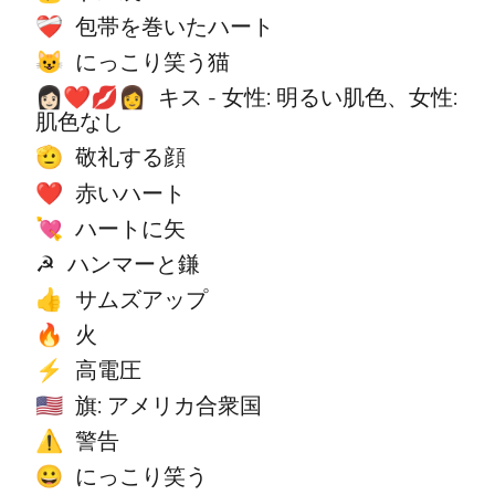
包帯を巻いたハート
❤️‍🩹
にっこり笑う猫
😺
キス - 女性: 明るい肌色、女性:
👩🏻‍❤️‍💋‍👩
肌色なし
敬礼する顔
🫡
赤いハート
❤️
ハートに矢
💘
ハンマーと鎌
☭
サムズアップ
👍
火
🔥
高電圧
⚡
旗: アメリカ合衆国
🇺🇸
警告
⚠️
にっこり笑う
😀