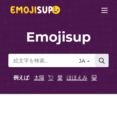
Emojisup
JA
例えば
:
太陽
💘
愛
ほほえみ
😺