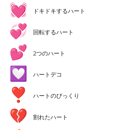
💓
ドキドキするハート
💞
回転するハート
💕
2つのハート
💟
ハートデコ
❣️
ハートのびっくり
💔
割れたハート