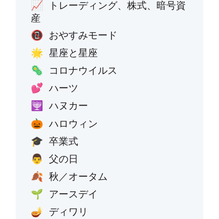
トレーディング、株式、暗号資
📈
産
おやすみモード
📵
星座と星座
🌟
コロナウイルス
🦠
ハーツ
💕
ハヌカー
🕎
ハロウィン
🎃
卒業式
🎓
父の日
👨
秋／オータム
🍂
アースデイ
🌱
ディワリ
🪔