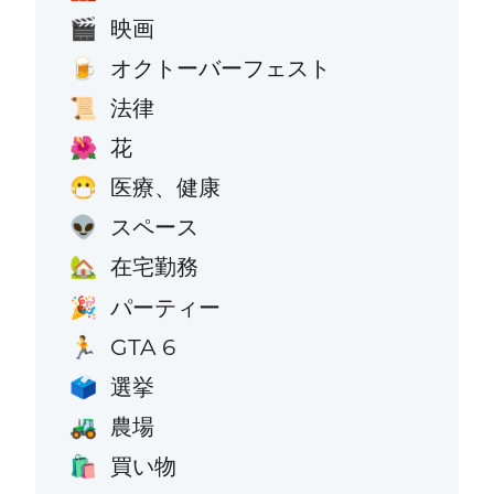
映画
🎬
オクトーバーフェスト
🍺
法律
📜
花
🌺
医療、健康
😷
スペース
👽
在宅勤務
🏡
パーティー
🎉
GTA 6
🏃
選挙
🗳️
農場
🚜
買い物
🛍️