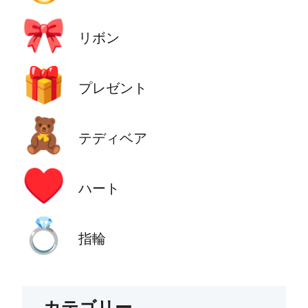
🎀
リボン
🎁
プレゼント
🧸
テディベア
♥️
ハート
💍
指輪
カテゴリー