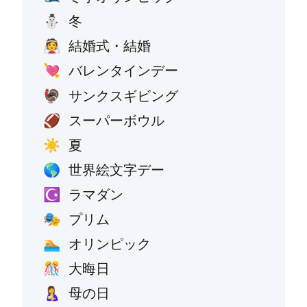
冬
⛄
結婚式・結婚
👰
バレンタインデー
💘
サンクスギビング
🦃
スーパーボウル
🏈
夏
☀️
世界絵文字デー
🌎
ラマダン
☪️
プリム
🎭
オリンピック
🏊
大晦日
🎊
母の日
🤱