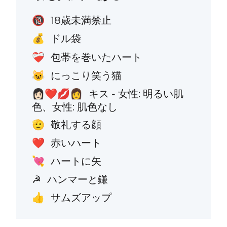
18歳未満禁止
🔞
ドル袋
💰
包帯を巻いたハート
❤️‍🩹
にっこり笑う猫
😺
キス - 女性: 明るい肌
👩🏻‍❤️‍💋‍👩
色、女性: 肌色なし
敬礼する顔
🫡
赤いハート
❤️
ハートに矢
💘
ハンマーと鎌
☭
サムズアップ
👍