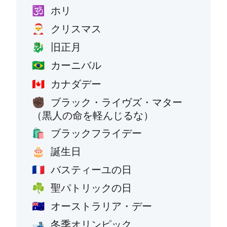
ホリ
🕉️
クリスマス
🎅
旧正月
🐉
カーニバル
🇧🇷
カナダデー
🇨🇦
ブラック・ライヴズ・マター
✊🏿
（黒人の命を軽んじるな）
ブラックフライデー
🛍️
誕生日
🎂
バスティーユの日
🇫🇷
聖パトリックの日
☘️
オーストラリア・デー
🇦🇺
冬季オリンピック
🎿