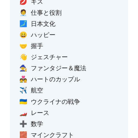
キス
💋
仕事と役割
🧑‍💼
日本文化
🗾
ハッピー
😄
握手
🤝
ジェスチャー
👋
ファンタジー＆魔法
🧙
ハートのカップル
💑
航空
✈️
ウクライナの戦争
🇺🇦
レース
🏎️
数学
➕
マインクラフト
🧱