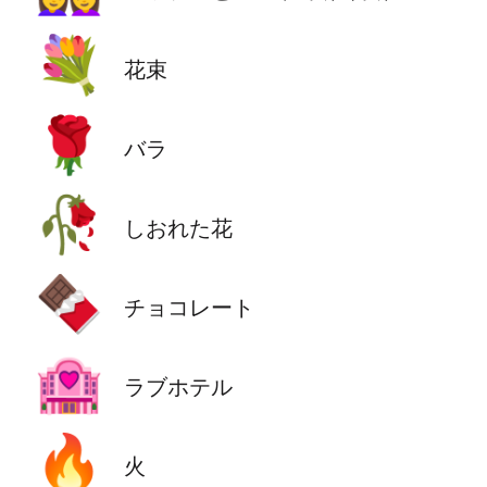
💐
花束
🌹
バラ
🥀
しおれた花
🍫
チョコレート
🏩
ラブホテル
🔥
火