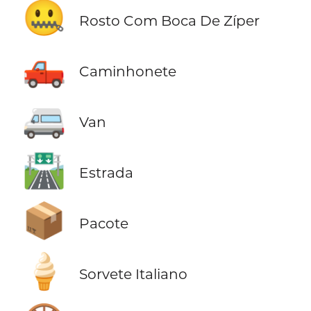
🤐
Rosto Com Boca De Zíper
🛻
Caminhonete
🚐
Van
🛣️
Estrada
📦
Pacote
🍦
Sorvete Italiano