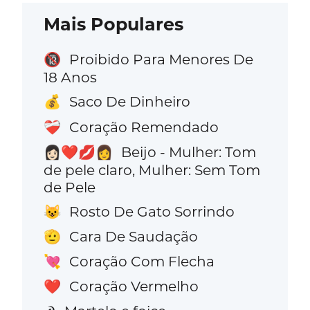
Mais Populares
Proibido Para Menores De
🔞
18 Anos
Saco De Dinheiro
💰
Coração Remendado
❤️‍🩹
Beijo - Mulher: Tom
👩🏻‍❤️‍💋‍👩
de pele claro, Mulher: Sem Tom
de Pele
Rosto De Gato Sorrindo
😺
Cara De Saudação
🫡
Coração Com Flecha
💘
Coração Vermelho
❤️