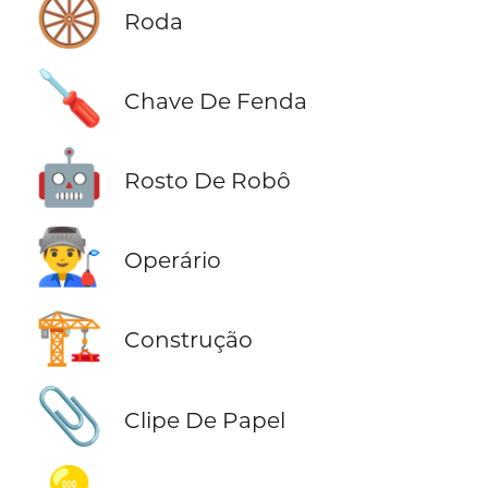
🛞
Roda
🪛
Chave De Fenda
🤖
Rosto De Robô
👨‍🏭
Operário
🏗️
Construção
📎
Clipe De Papel