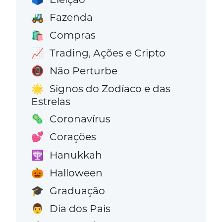
Fazenda
🚜
Compras
🛍️
Trading, Ações e Cripto
📈
Não Perturbe
📵
Signos do Zodíaco e das
🌟
Estrelas
Coronavírus
🦠
Corações
💕
Hanukkah
🕎
Halloween
🎃
Graduação
🎓
Dia dos Pais
👨