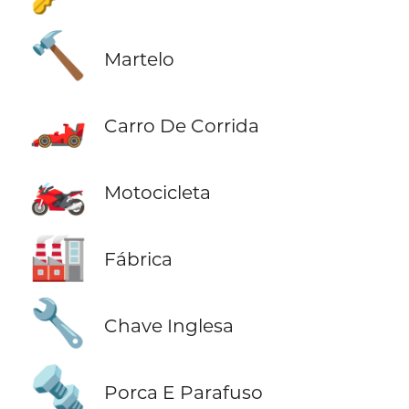
🔨
Martelo
🏎️
Carro De Corrida
🏍️
Motocicleta
🏭
Fábrica
🔧
Chave Inglesa
🔩
Porca E Parafuso