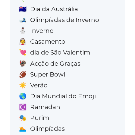
Dia da Austrália
🇦🇺
Olimpíadas de Inverno
🎿
Inverno
⛄
Casamento
👰
dia de São Valentim
💘
Acção de Graças
🦃
Super Bowl
🏈
Verão
☀️
Dia Mundial do Emoji
🌎
Ramadan
☪️
Purim
🎭
Olimpíadas
🏊