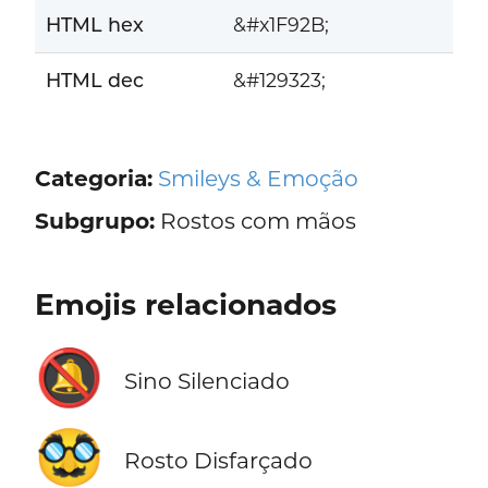
HTML hex
&#x1F92B;
HTML dec
&#129323;
Categoria:
Smileys & Emoção
Subgrupo:
Rostos com mãos
Emojis relacionados
🔕
Sino Silenciado
🥸
Rosto Disfarçado