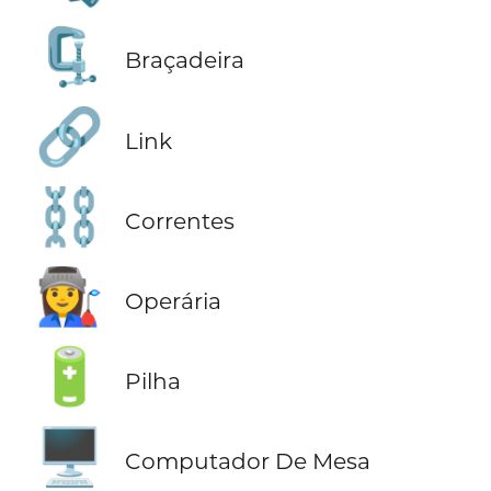
🗜️
Braçadeira
🔗
Link
⛓️
Correntes
👩‍🏭
Operária
🔋
Pilha
🖥️
Computador De Mesa