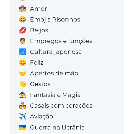
Amor
👩‍❤️‍💋‍👨
Emojis Risonhos
😂
Beijos
💋
Empregos e funções
🧑‍💼
Cultura japonesa
🗾
Feliz
😄
Apertos de mão
🤝
Gestos
👋
Fantasia e Magia
🧙
Casais com corações
💑
Aviação
✈️
Guerra na Ucrânia
🇺🇦