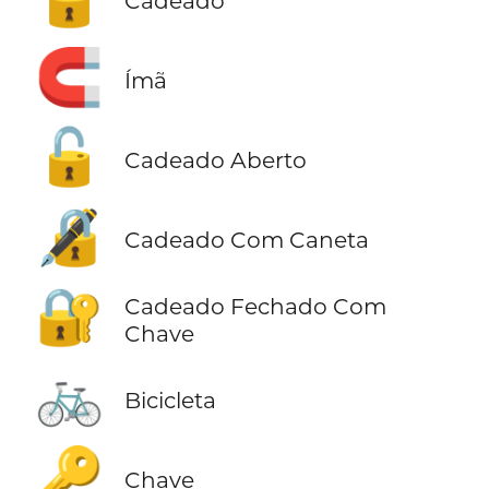
Cadeado
🧲
Ímã
🔓
Cadeado Aberto
🔏
Cadeado Com Caneta
🔐
Cadeado Fechado Com
Chave
🚲
Bicicleta
🔑
Chave