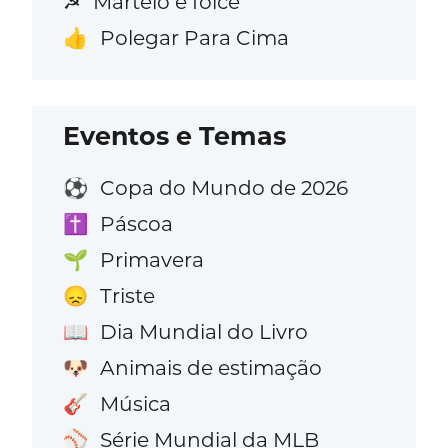
Martelo e foice
☭
Polegar Para Cima
👍
Eventos e Temas
Copa do Mundo de 2026
⚽
Páscoa
✝️
Primavera
🌱
Triste
😞
Dia Mundial do Livro
📖
Animais de estimação
🐶
Música
🎸
Série Mundial da MLB
⚾