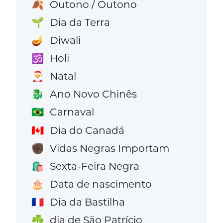
Outono / Outono
🍂
Dia da Terra
🌱
Diwali
🪔
Holi
🕉️
Natal
🎅
Ano Novo Chinês
🐉
Carnaval
🇧🇷
Dia do Canadá
🇨🇦
Vidas Negras Importam
✊🏿
Sexta-Feira Negra
🛍️
Data de nascimento
🎂
Dia da Bastilha
🇫🇷
dia de São Patrício
☘️