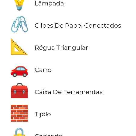
💡
Lâmpada
🖇️
Clipes De Papel Conectados
📐
Régua Triangular
🚗
Carro
🧰
Caixa De Ferramentas
🧱
Tijolo
🔒