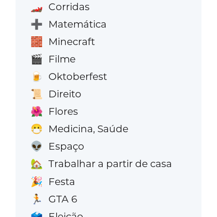
Corridas
🏎️
Matemática
➕
Minecraft
🧱
Filme
🎬
Oktoberfest
🍺
Direito
📜
Flores
🌺
Medicina, Saúde
😷
Espaço
👽
Trabalhar a partir de casa
🏡
Festa
🎉
GTA 6
🏃
Eleição
🗳️