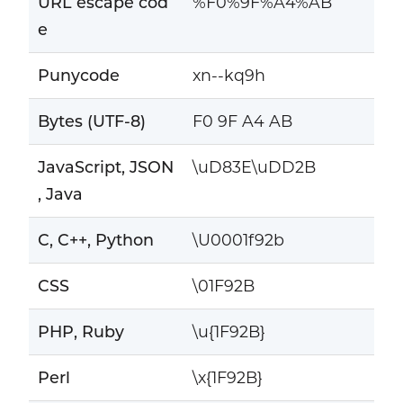
URL escape cod
%F0%9F%A4%AB
e
Punycode
xn--kq9h
Bytes (UTF-8)
F0 9F A4 AB
JavaScript, JSON
\uD83E\uDD2B
, Java
C, C++, Python
\U0001f92b
CSS
\01F92B
PHP, Ruby
\u{1F92B}
Perl
\x{1F92B}