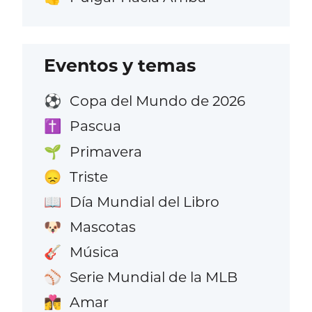
Eventos y temas
Copa del Mundo de 2026
⚽
Pascua
✝️
Primavera
🌱
Triste
😞
Día Mundial del Libro
📖
Mascotas
🐶
Música
🎸
Serie Mundial de la MLB
⚾
Amar
👩‍❤️‍💋‍👨