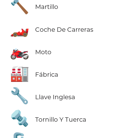
🔨
Martillo
🏎️
Coche De Carreras
🏍️
Moto
🏭
Fábrica
🔧
Llave Inglesa
🔩
Tornillo Y Tuerca