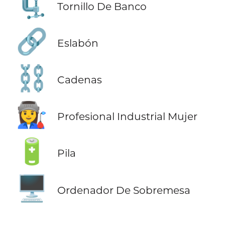
🗜️
Tornillo De Banco
🔗
Eslabón
⛓️
Cadenas
👩‍🏭
Profesional Industrial Mujer
🔋
Pila
🖥️
Ordenador De Sobremesa