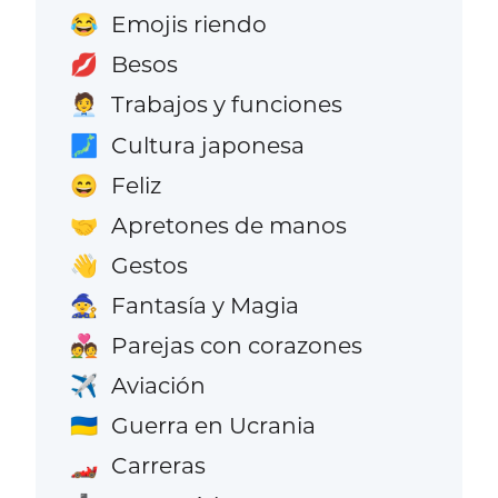
Emojis riendo
😂
Besos
💋
Trabajos y funciones
🧑‍💼
Cultura japonesa
🗾
Feliz
😄
Apretones de manos
🤝
Gestos
👋
Fantasía y Magia
🧙
Parejas con corazones
💑
Aviación
✈️
Guerra en Ucrania
🇺🇦
Carreras
🏎️