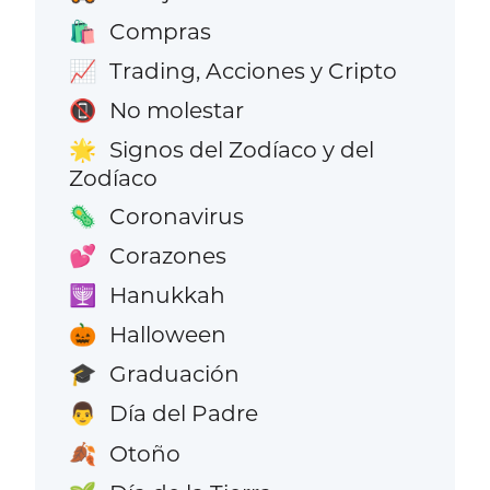
Compras
🛍️
Trading, Acciones y Cripto
📈
No molestar
📵
Signos del Zodíaco y del
🌟
Zodíaco
Coronavirus
🦠
Corazones
💕
Hanukkah
🕎
Halloween
🎃
Graduación
🎓
Día del Padre
👨
Otoño
🍂