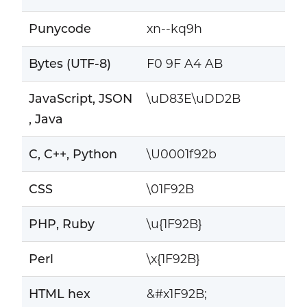
Punycode
xn--kq9h
Bytes (UTF-8)
F0 9F A4 AB
JavaScript, JSON
\uD83E\uDD2B
, Java
C, C++, Python
\U0001f92b
CSS
\01F92B
PHP, Ruby
\u{1F92B}
Perl
\x{1F92B}
HTML hex
&#x1F92B;