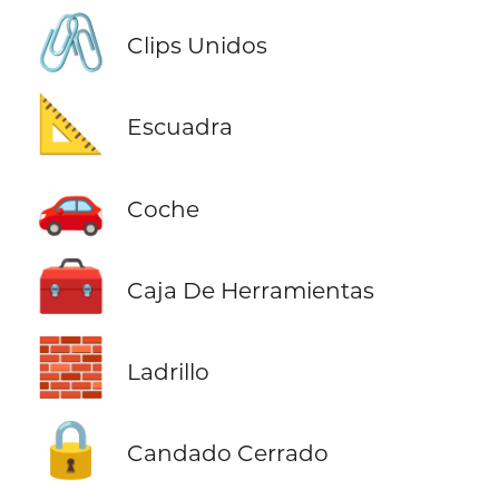
🖇️
Clips Unidos
📐
Escuadra
🚗
Coche
🧰
Caja De Herramientas
🧱
Ladrillo
🔒
Candado Cerrado