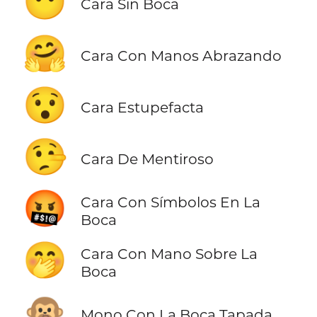
😶
Cara Sin Boca
🤗
Cara Con Manos Abrazando
😯
Cara Estupefacta
🤥
Cara De Mentiroso
🤬
Cara Con Símbolos En La
Boca
🤭
Cara Con Mano Sobre La
Boca
🙊
Mono Con La Boca Tapada