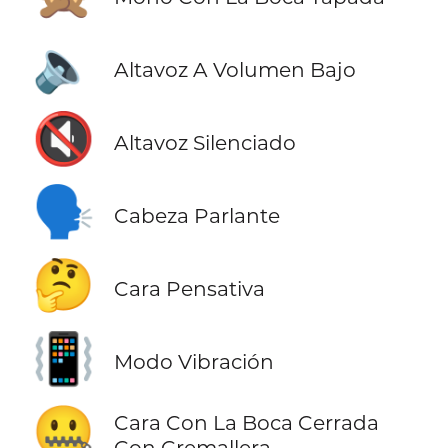
🔈
Altavoz A Volumen Bajo
🔇
Altavoz Silenciado
🗣️
Cabeza Parlante
🤔
Cara Pensativa
📳
Modo Vibración
🤐
Cara Con La Boca Cerrada
Con Cremallera