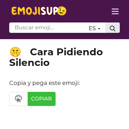
ES
Cara Pidiendo
🤫
Silencio
Copia y pega este emoji:
🤫
COPIAR