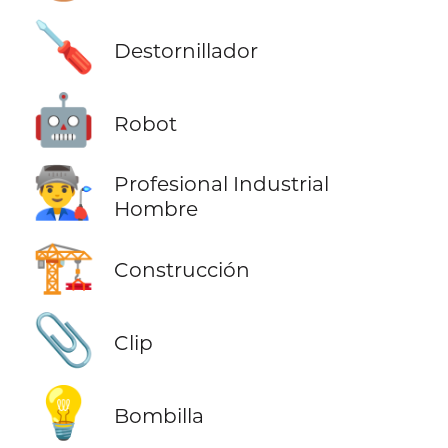
🪛
Destornillador
🤖
Robot
👨‍🏭
Profesional Industrial
Hombre
🏗️
Construcción
📎
Clip
💡
Bombilla