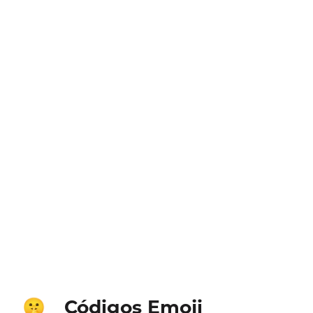
Códigos Emoji
🤫