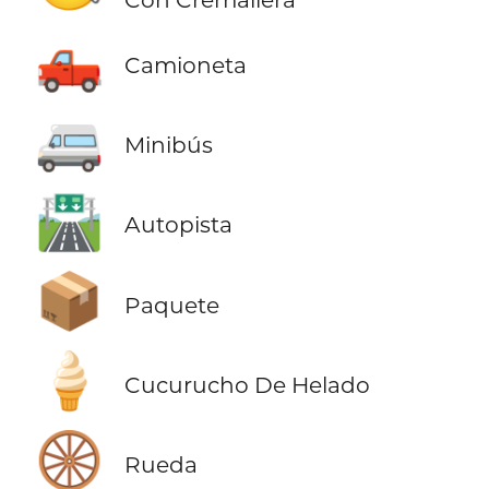
🛻
Camioneta
🚐
Minibús
🛣️
Autopista
📦
Paquete
🍦
Cucurucho De Helado
🛞
Rueda