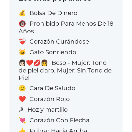
Bolsa De Dinero
💰
Prohibido Para Menos De 18
🔞
Años
Corazón Curándose
❤️‍🩹
Gato Sonriendo
😺
Beso - Mujer: Tono
👩🏻‍❤️‍💋‍👩
de piel claro, Mujer: Sin Tono de
Piel
Cara De Saludo
🫡
Corazón Rojo
❤️
Hoz y martillo
☭
Corazón Con Flecha
💘
Pulgar Hacia Arriba
👍