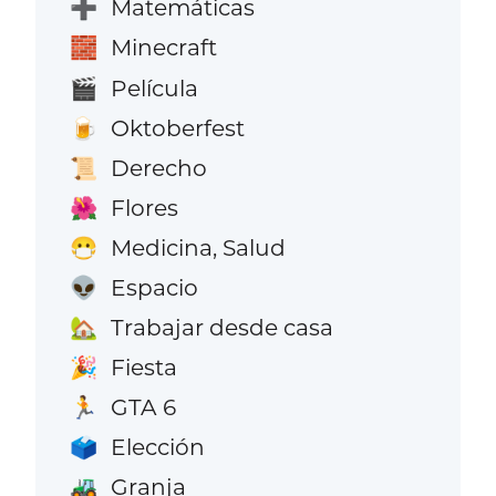
Matemáticas
➕
Minecraft
🧱
Película
🎬
Oktoberfest
🍺
Derecho
📜
Flores
🌺
Medicina, Salud
😷
Espacio
👽
Trabajar desde casa
🏡
Fiesta
🎉
GTA 6
🏃
Elección
🗳️
Granja
🚜