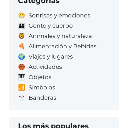
Categorías
Sonrisas y emociones
😁
Gente y cuerpo
👪
Animales y naturaleza
🦁
Alimentación y Bebidas
🍕
Viajes y lugares
🌍
Actividades
🏀
Objetos
🎹
Símbolos
📶
Banderas
🎌
Los más populares