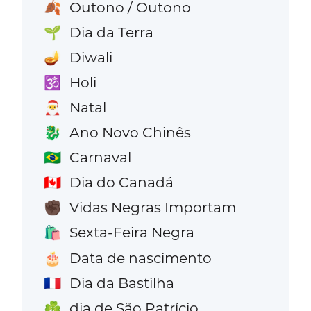
Outono / Outono
🍂
Dia da Terra
🌱
Diwali
🪔
Holi
🕉️
Natal
🎅
Ano Novo Chinês
🐉
Carnaval
🇧🇷
Dia do Canadá
🇨🇦
Vidas Negras Importam
✊🏿
Sexta-Feira Negra
🛍️
Data de nascimento
🎂
Dia da Bastilha
🇫🇷
dia de São Patrício
☘️