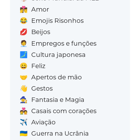
Amor
👩‍❤️‍💋‍👨
Emojis Risonhos
😂
Beijos
💋
Empregos e funções
🧑‍💼
Cultura japonesa
🗾
Feliz
😄
Apertos de mão
🤝
Gestos
👋
Fantasia e Magia
🧙
Casais com corações
💑
Aviação
✈️
Guerra na Ucrânia
🇺🇦