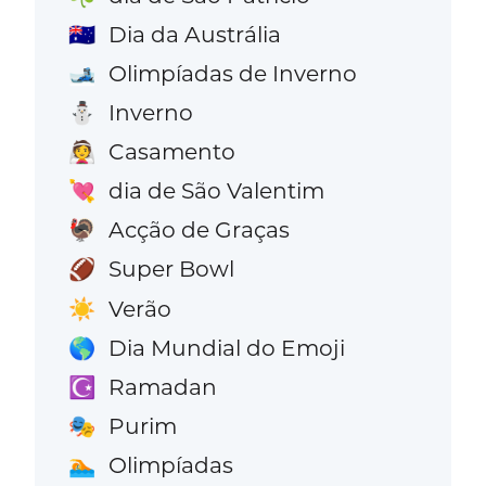
Dia da Austrália
🇦🇺
Olimpíadas de Inverno
🎿
Inverno
⛄
Casamento
👰
dia de São Valentim
💘
Acção de Graças
🦃
Super Bowl
🏈
Verão
☀️
Dia Mundial do Emoji
🌎
Ramadan
☪️
Purim
🎭
Olimpíadas
🏊