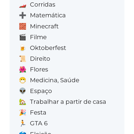
Corridas
🏎️
Matemática
➕
Minecraft
🧱
Filme
🎬
Oktoberfest
🍺
Direito
📜
Flores
🌺
Medicina, Saúde
😷
Espaço
👽
Trabalhar a partir de casa
🏡
Festa
🎉
GTA 6
🏃