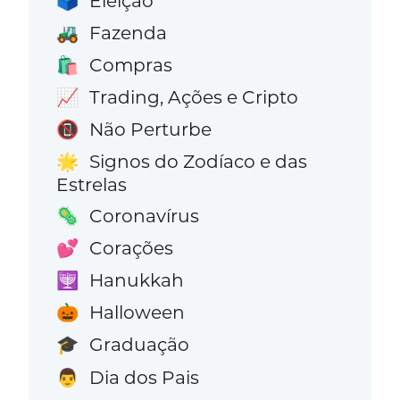
Eleição
🗳️
Fazenda
🚜
Compras
🛍️
Trading, Ações e Cripto
📈
Não Perturbe
📵
Signos do Zodíaco e das
🌟
Estrelas
Coronavírus
🦠
Corações
💕
Hanukkah
🕎
Halloween
🎃
Graduação
🎓
Dia dos Pais
👨