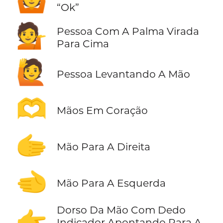
“Ok”
💁
Pessoa Com A Palma Virada
Para Cima
🙋
Pessoa Levantando A Mão
🫶
Mãos Em Coração
🫱
Mão Para A Direita
🫲
Mão Para A Esquerda
Dorso Da Mão Com Dedo
👉
Indicador Apontando Para A