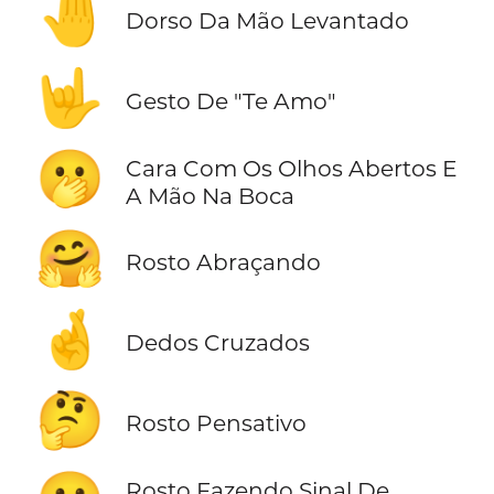
🤚
Dorso Da Mão Levantado
🤟
Gesto De "Te Amo"
🫢
Cara Com Os Olhos Abertos E
A Mão Na Boca
🤗
Rosto Abraçando
🤞
Dedos Cruzados
🤔
Rosto Pensativo
Rosto Fazendo Sinal De