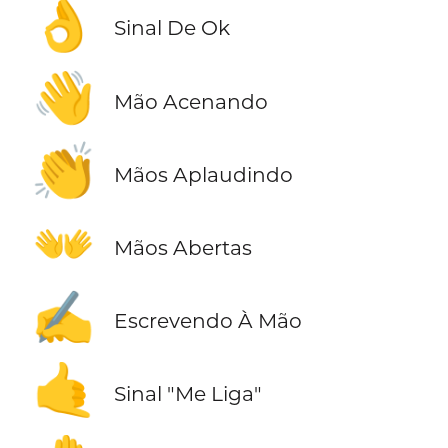
👌
Sinal De Ok
👋
Mão Acenando
👏
Mãos Aplaudindo
👐
Mãos Abertas
✍️
Escrevendo À Mão
🤙
Sinal "Me Liga"