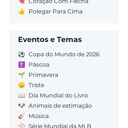
Coração Com Flecha
💘
Polegar Para Cima
👍
Eventos e Temas
Copa do Mundo de 2026
⚽
Páscoa
✝️
Primavera
🌱
Triste
😞
Dia Mundial do Livro
📖
Animais de estimação
🐶
Música
🎸
Série Mundial da MLB
⚾