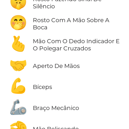
🤫
Silêncio
🤭
Rosto Com A Mão Sobre A
Boca
🫰
Mão Com O Dedo Indicador E
O Polegar Cruzados
🤝
Aperto De Mãos
💪
Bíceps
🦾
Braço Mecânico
🤏
Mão Beliscando