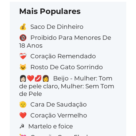
Mais Populares
Saco De Dinheiro
💰
Proibido Para Menores De
🔞
18 Anos
Coração Remendado
❤️‍🩹
Rosto De Gato Sorrindo
😺
Beijo - Mulher: Tom
👩🏻‍❤️‍💋‍👩
de pele claro, Mulher: Sem Tom
de Pele
Cara De Saudação
🫡
Coração Vermelho
❤️
Martelo e foice
☭