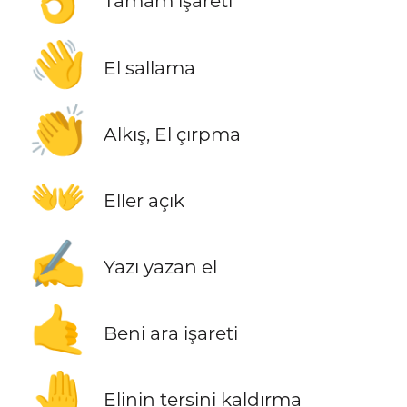
Tamam işareti
👋
El sallama
👏
Alkış, El çırpma
👐
Eller açık
✍️
Yazı yazan el
🤙
Beni ara işareti
🤚
Elinin tersini kaldırma