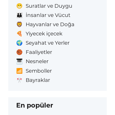
Suratlar ve Duygu
😁
İnsanlar ve Vücut
👪
Hayvanlar ve Doğa
🦁
Yiyecek içecek
🍕
Seyahat ve Yerler
🌍
Faaliyetler
🏀
Nesneler
🎹
Semboller
📶
Bayraklar
🎌
En popüler