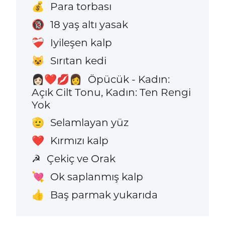
Para torbası
💰
18 yaş altı yasak
🔞
Iyileşen kalp
❤️‍🩹
Sırıtan kedi
😺
Öpücük - Kadın:
👩🏻‍❤️‍💋‍👩
Açık Cilt Tonu, Kadın: Ten Rengi
Yok
Selamlayan yüz
🫡
Kırmızı kalp
❤️
Çekiç ve Orak
☭
Ok saplanmış kalp
💘
Baş parmak yukarıda
👍