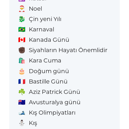
Noel
🎅
Çin yeni Yılı
🐉
Karnaval
🇧🇷
Kanada Günü
🇨🇦
Siyahların Hayatı Önemlidir
✊🏿
Kara Cuma
🛍️
Doğum günü
🎂
Bastille Günü
🇫🇷
Aziz Patrick Günü
☘️
Avusturalya günü
🇦🇺
Kış Olimpiyatları
🎿
Kış
⛄