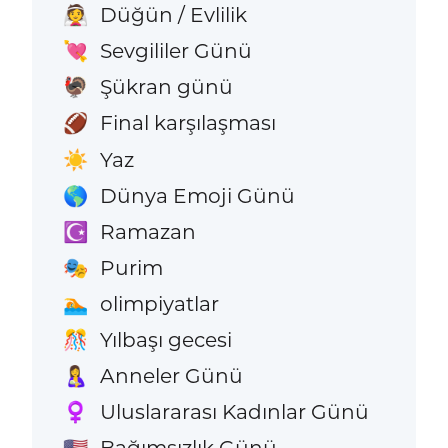
Düğün / Evlilik
👰
Sevgililer Günü
💘
Şükran günü
🦃
Final karşılaşması
🏈
Yaz
☀️
Dünya Emoji Günü
🌎
Ramazan
☪️
Purim
🎭
olimpiyatlar
🏊
Yılbaşı gecesi
🎊
Anneler Günü
🤱
Uluslararası Kadınlar Günü
♀️
Bağımsızlık Günü