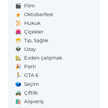
Film
🎬
Oktoberfest
🍺
Hukuk
📜
Çiçekler
🌺
Tıp, Sağlık
😷
Uzay
👽
Evden çalışmak
🏡
Parti
🎉
GTA 6
🏃
Seçim
🗳️
Çiftlik
🚜
Alışveriş
🛍️