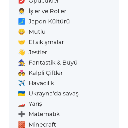
Öpücükler
💋
İşler ve Roller
🧑‍💼
Japon Kültürü
🗾
Mutlu
😄
El sıkışmalar
🤝
Jestler
👋
Fantastik & Büyü
🧙
Kalpli Çiftler
💑
Havacılık
✈️
Ukrayna'da savaş
🇺🇦
Yarış
🏎️
Matematik
➕
Minecraft
🧱