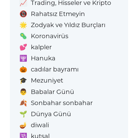
Trading, Hisseler ve Kripto
📈
Rahatsız Etmeyin
📵
Zodyak ve Yıldız Burçları
🌟
Koronavirüs
🦠
kalpler
💕
Hanuka
🕎
cadılar bayramı
🎃
Mezuniyet
🎓
Babalar Günü
👨
Sonbahar sonbahar
🍂
Dünya Günü
🌱
diwali
🪔
kutsal
🕉️