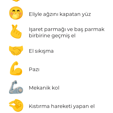
🤭
Eliyle ağzını kapatan yüz
🫰
Işaret parmağı ve baş parmak
birbirine geçmiş el
🤝
El sıkışma
💪
Pazı
🦾
Mekanik kol
🤏
Kıstırma hareketi yapan el