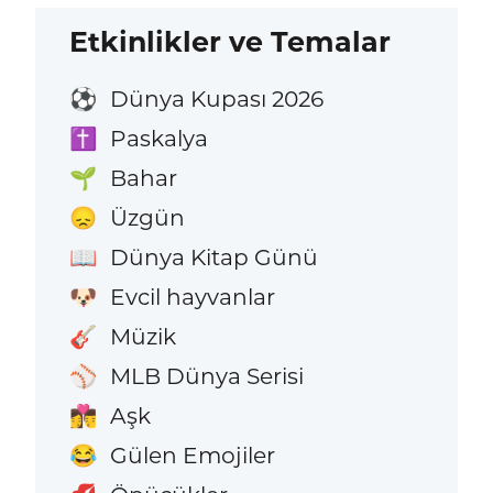
Etkinlikler ve Temalar
Dünya Kupası 2026
⚽
Paskalya
✝️
Bahar
🌱
Üzgün
😞
Dünya Kitap Günü
📖
Evcil hayvanlar
🐶
Müzik
🎸
MLB Dünya Serisi
⚾
Aşk
👩‍❤️‍💋‍👨
Gülen Emojiler
😂