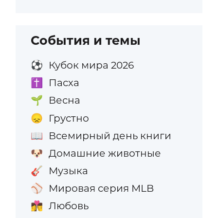
События и темы
Кубок мира 2026
⚽
Пасха
✝️
Весна
🌱
Грустно
😞
Всемирный день книги
📖
Домашние животные
🐶
Музыка
🎸
Мировая серия MLB
⚾
Любовь
👩‍❤️‍💋‍👨