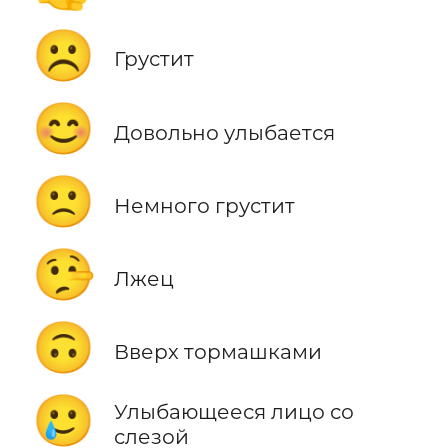
☹️
Грустит
😊
Довольно улыбается
🙁
Немного грустит
🤥
Лжец
🙃
Вверх тормашками
🥲
Улыбающееся лицо со
слезой