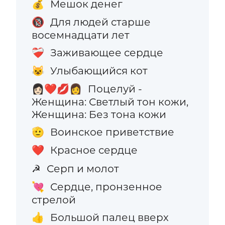
Мешок денег
💰
Для людей старше
🔞
восемнадцати лет
Заживающее сердце
❤️‍🩹
Улыбающийся кот
😺
Поцелуй -
👩🏻‍❤️‍💋‍👩
Женщина: Светлый тон кожи,
Женщина: Без тона кожи
Воинское приветствие
🫡
Красное сердце
❤️
Серп и молот
☭
Сердце, пронзенное
💘
стрелой
Большой палец вверх
👍