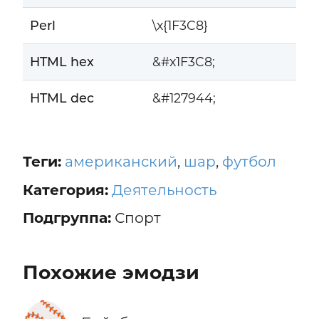
Perl
\x{1F3C8}
HTML hex
&#x1F3C8;
HTML dec
&#127944;
Теги:
американский
,
шар
,
футбол
Категория:
Деятельность
Подгруппа:
Спорт
Похожие эмодзи