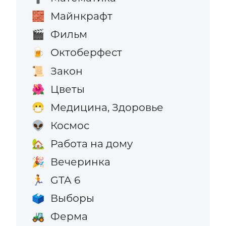
Майнкрафт
🧱
Фильм
🎬
Октоберфест
🍺
Закон
📜
Цветы
🌺
Медицина, Здоровье
😷
Космос
👽
Работа на дому
🏡
Вечеринка
🎉
GTA 6
🏃
Выборы
🗳️
Ферма
🚜