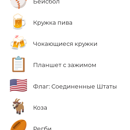
⚾
Бейсбол
🍺
Кружка пива
🍻
Чокающиеся кружки
📋
Планшет с зажимом
🇺🇸
Флаг: Соединенные Штаты
🐐
Коза
🏉
Регби