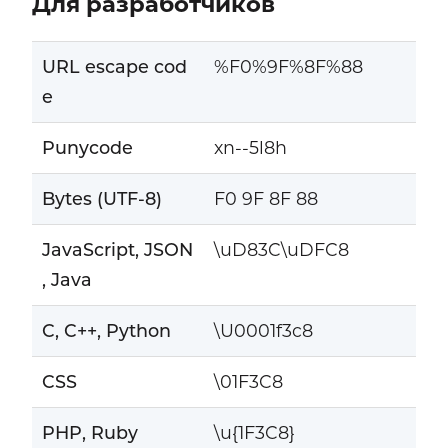
Для разработчиков
URL escape cod
%F0%9F%8F%88
e
Punycode
xn--5l8h
Bytes (UTF-8)
F0 9F 8F 88
JavaScript, JSON
\uD83C\uDFC8
, Java
C, C++, Python
\U0001f3c8
CSS
\01F3C8
PHP, Ruby
\u{1F3C8}