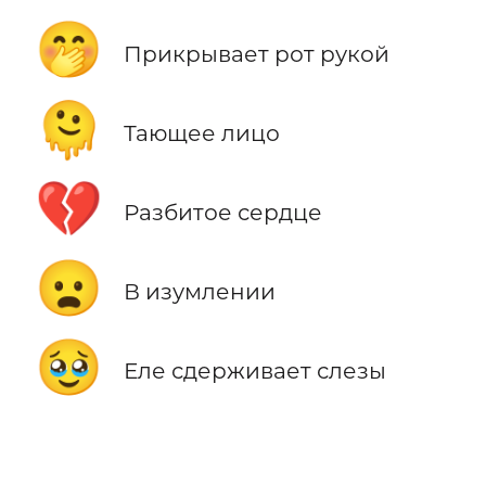
🤭
Прикрывает рот рукой
🫠
Тающее лицо
💔
Разбитое сердце
😦
В изумлении
🥹
Еле сдерживает слезы