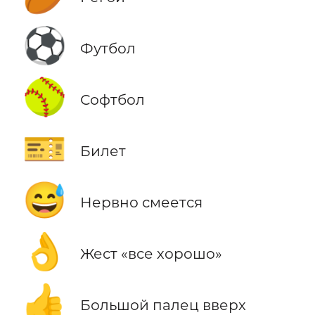
⚽
Футбол
🥎
Софтбол
🎫
Билет
😅
Нервно смеется
👌
Жест «все хорошо»
👍
Большой палец вверх