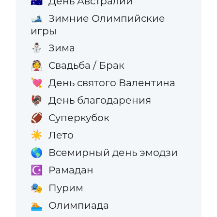
День Австралии
🇦🇺
Зимние Олимпийские
🎿
игры
Зима
⛄
Свадьба / Брак
👰
День святого Валентина
💘
День благодарения
🦃
Суперкубок
🏈
Лето
☀️
Всемирный день эмодзи
🌎
Рамадан
☪️
Пурим
🎭
Олимпиада
🏊