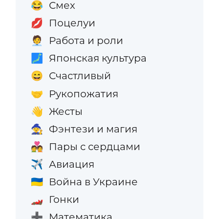
Смех
😂
Поцелуи
💋
Работа и роли
🧑‍💼
Японская культура
🗾
Счастливый
😄
Рукопожатия
🤝
Жесты
👋
Фэнтези и магия
🧙
Пары с сердцами
💑
Авиация
✈️
Война в Украине
🇺🇦
Гонки
🏎️
Математика
➕