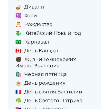
Дивали
🪔
Холи
🕉️
Рождество
🎅
Китайский Новый год
🐉
Карнавал
🇧🇷
День Канады
🇨🇦
Жизни Темнокожих
✊🏿
Имеют Значение
Черная пятница
🛍️
День рождения
🎂
День взятия Бастилии
🇫🇷
День Святого Патрика
☘️