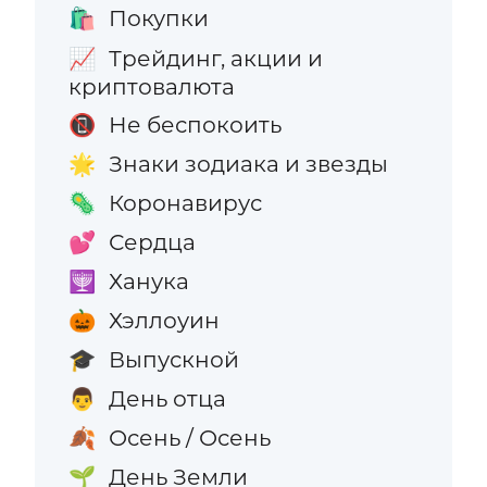
Покупки
🛍️
Трейдинг, акции и
📈
криптовалюта
Не беспокоить
📵
Знаки зодиака и звезды
🌟
Коронавирус
🦠
Сердца
💕
Ханука
🕎
Хэллоуин
🎃
Выпускной
🎓
День отца
👨
Осень / Осень
🍂
День Земли
🌱