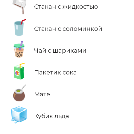
🫗
Стакан с жидкостью
🥤
Стакан с соломинкой
🧋
Чай с шариками
🧃
Пакетик сока
🧉
Мате
🧊
Кубик льда