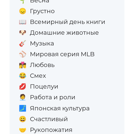
Весна
🌱
Грустно
😞
Всемирный день книги
📖
Домашние животные
🐶
Музыка
🎸
Мировая серия MLB
⚾
Любовь
👩‍❤️‍💋‍👨
Смех
😂
Поцелуи
💋
Работа и роли
🧑‍💼
Японская культура
🗾
Счастливый
😄
Рукопожатия
🤝