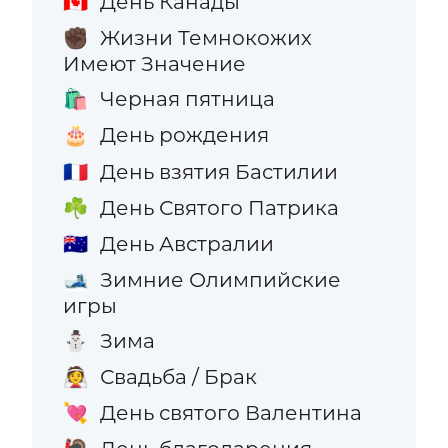
День Канады
🇨🇦
Жизни Темнокожих
✊🏿
Имеют Значение
Черная пятница
🛍️
День рождения
🎂
День взятия Бастилии
🇫🇷
День Святого Патрика
☘️
День Австралии
🇦🇺
Зимние Олимпийские
🎿
игры
Зима
⛄
Свадьба / Брак
👰
День святого Валентина
💘