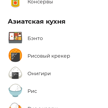
🥫
Консервы
Азиатская кухня
🍱
Бэнто
🍘
Рисовый крекер
🍙
Онигири
🍚
Рис
🍛