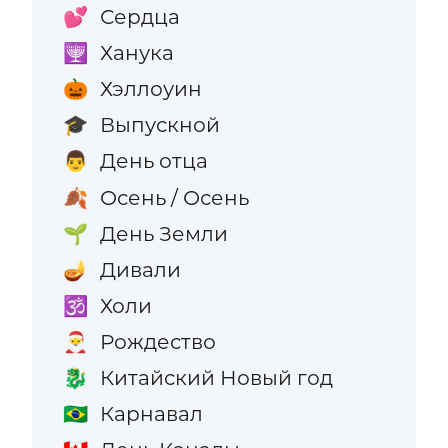
Сердца
💕
Ханука
🕎
Хэллоуин
🎃
Выпускной
🎓
День отца
👨
Осень / Осень
🍂
День Земли
🌱
Дивали
🪔
Холи
🕉️
Рождество
🎅
Китайский Новый год
🐉
Карнавал
🇧🇷