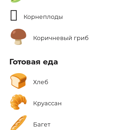
🫜
Корнеплоды
🍄‍🟫
Коричневый гриб
Готовая еда
🍞
Хлеб
🥐
Круассан
🥖
Багет