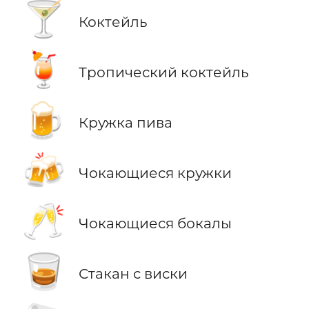
🍸
Коктейль
🍹
Тропический коктейль
🍺
Кружка пива
🍻
Чокающиеся кружки
🥂
Чокающиеся бокалы
🥃
Стакан с виски