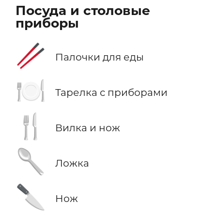
Посуда и столовые
приборы
🥢
Палочки для еды
🍽️
Тарелка с приборами
🍴
Вилка и нож
🥄
Ложка
🔪
Нож