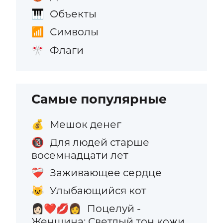
Объекты
🎹
Символы
📶
Флаги
🎌
Самые популярные
Мешок денег
💰
Для людей старше
🔞
восемнадцати лет
Заживающее сердце
❤️‍🩹
Улыбающийся кот
😺
Поцелуй -
👩🏻‍❤️‍💋‍👩
Женщина: Светлый тон кожи,