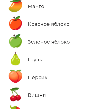
🥭
Манго
🍎
Красное яблоко
🍏
Зеленое яблоко
🍐
Груша
🍑
Персик
🍒
Вишня