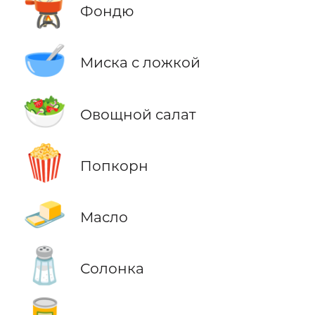
🫕
Фондю
🥣
Миска с ложкой
🥗
Овощной салат
🍿
Попкорн
🧈
Масло
🧂
Солонка