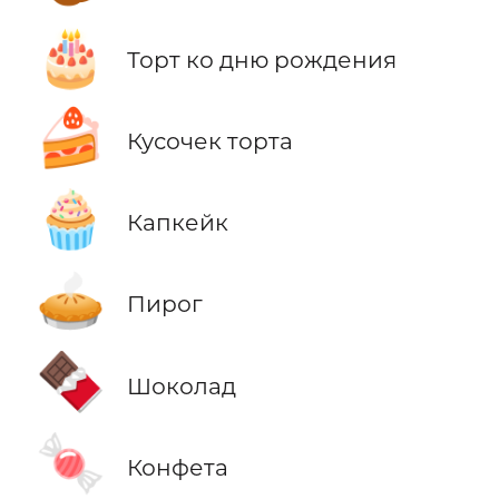
🎂
Торт ко дню рождения
🍰
Кусочек торта
🧁
Капкейк
🥧
Пирог
🍫
Шоколад
🍬
Конфета