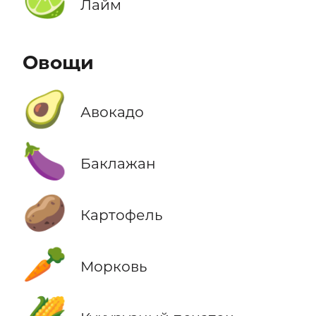
🍋‍🟩
Лайм
Овощи
🥑
Авокадо
🍆
Баклажан
🥔
Картофель
🥕
Морковь
🌽