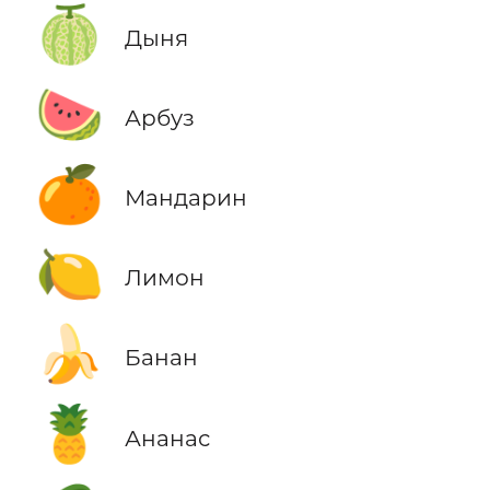
🍈
Дыня
🍉
Арбуз
🍊
Мандарин
🍋
Лимон
🍌
Банан
🍍
Ананас