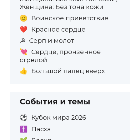
Женщина: Без тона кожи
Воинское приветствие
🫡
Красное сердце
❤️
Серп и молот
☭
Сердце, пронзенное
💘
стрелой
Большой палец вверх
👍
События и темы
Кубок мира 2026
⚽
Пасха
✝️