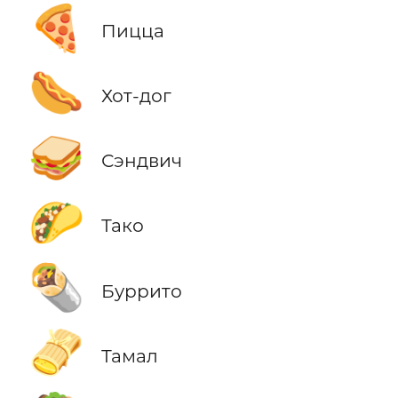
🍕
Пицца
🌭
Хот-дог
🥪
Сэндвич
🌮
Тако
🌯
Буррито
🫔
Тамал