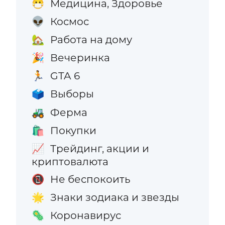
Медицина, Здоровье
😷
Космос
👽
Работа на дому
🏡
Вечеринка
🎉
GTA 6
🏃
Выборы
🗳️
Ферма
🚜
Покупки
🛍️
Трейдинг, акции и
📈
криптовалюта
Не беспокоить
📵
Знаки зодиака и звезды
🌟
Коронавирус
🦠