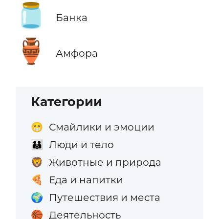
🫙
Банка
🏺
Амфора
Категории
Смайлики и эмоции
😁
Люди и тело
👪
Животные и природа
🦁
Еда и напитки
🍕
Путешествия и места
🌍
Деятельность
🏀