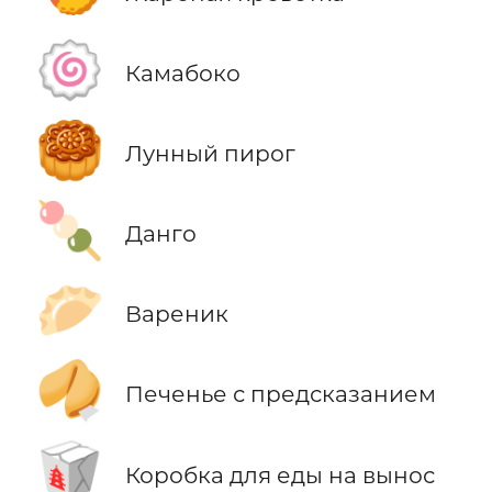
🍥
Камабоко
🥮
Лунный пирог
🍡
Данго
🥟
Вареник
🥠
Печенье с предсказанием
🥡
Коробка для еды на вынос