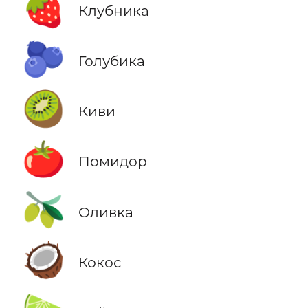
🍓
Клубника
🫐
Голубика
🥝
Киви
🍅
Помидор
🫒
Оливка
🥥
Кокос