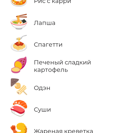
Рис с карри
🍜
Лапша
🍝
Спагетти
🍠
Печеный сладкий
картофель
🍢
Одэн
🍣
Суши
🍤
Жареная креветка