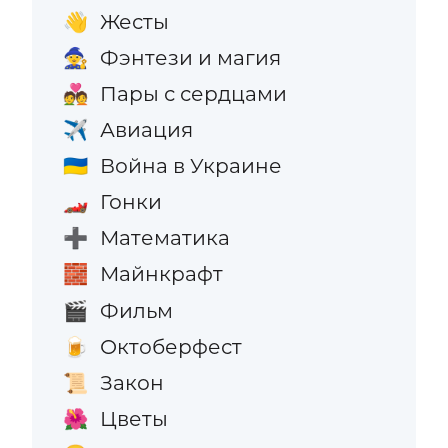
Жесты
👋
Фэнтези и магия
🧙
Пары с сердцами
💑
Авиация
✈️
Война в Украине
🇺🇦
Гонки
🏎️
Математика
➕
Майнкрафт
🧱
Фильм
🎬
Октоберфест
🍺
Закон
📜
Цветы
🌺