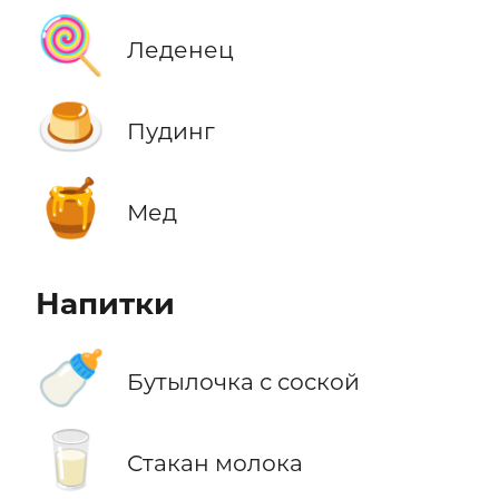
🍭
Леденец
🍮
Пудинг
🍯
Мед
Напитки
🍼
Бутылочка с соской
🥛
Стакан молока