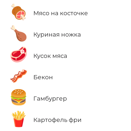
🍖
Мясо на косточке
🍗
Куриная ножка
🥩
Кусок мяса
🥓
Бекон
🍔
Гамбургер
🍟
Картофель фри