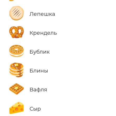
🫓
Лепешка
🥨
Крендель
🥯
Бублик
🥞
Блины
🧇
Вафля
🧀
Сыр