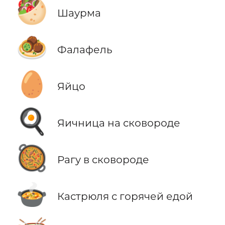
🥙
Шаурма
🧆
Фалафель
🥚
Яйцо
🍳
Яичница на сковороде
🥘
Рагу в сковороде
🍲
Кастрюля с горячей едой