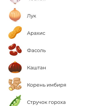
🧅
Лук
🥜
Арахис
🫘
Фасоль
🌰
Каштан
🫚
Корень имбиря
🫛
Стручок гороха