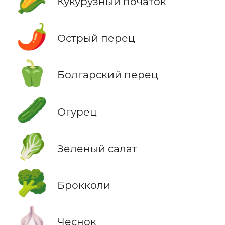
Кукурузный початок
🌶️
Острый перец
🫑
Болгарский перец
🥒
Огурец
🥬
Зеленый салат
🥦
Брокколи
🧄
Чеснок