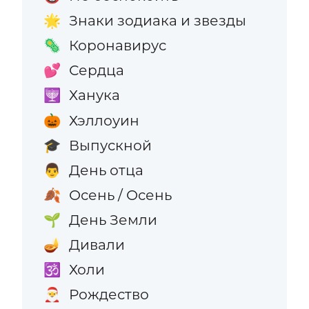
Знаки зодиака и звезды
🌟
Коронавирус
🦠
Сердца
💕
Ханука
🕎
Хэллоуин
🎃
Выпускной
🎓
День отца
👨
Осень / Осень
🍂
День Земли
🌱
Дивали
🪔
Холи
🕉️
Рождество
🎅