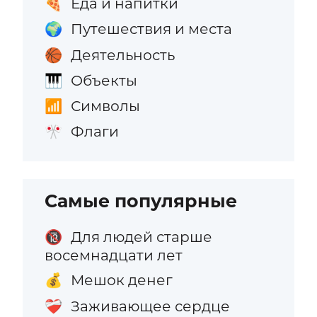
Еда и напитки
🍕
Путешествия и места
🌍
Деятельность
🏀
Объекты
🎹
Символы
📶
Флаги
🎌
Самые популярные
Для людей старше
🔞
восемнадцати лет
Мешок денег
💰
Заживающее сердце
❤️‍🩹