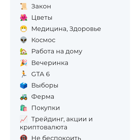
Закон
📜
Цветы
🌺
Медицина, Здоровье
😷
Космос
👽
Работа на дому
🏡
Вечеринка
🎉
GTA 6
🏃
Выборы
🗳️
Ферма
🚜
Покупки
🛍️
Трейдинг, акции и
📈
криптовалюта
Не беспокоить
📵