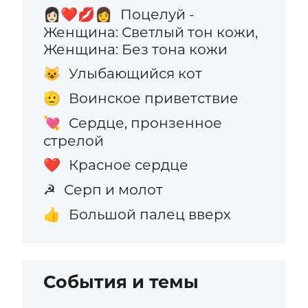
Поцелуй -
👩🏻‍❤️‍💋‍👩
Женщина: Светлый тон кожи,
Женщина: Без тона кожи
Улыбающийся кот
😺
Воинское приветствие
🫡
Сердце, пронзенное
💘
стрелой
Красное сердце
❤️
Серп и молот
☭
Большой палец вверх
👍
События и темы