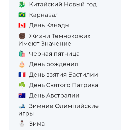
Китайский Новый год
🐉
Карнавал
🇧🇷
День Канады
🇨🇦
Жизни Темнокожих
✊🏿
Имеют Значение
Черная пятница
🛍️
День рождения
🎂
День взятия Бастилии
🇫🇷
День Святого Патрика
☘️
День Австралии
🇦🇺
Зимние Олимпийские
🎿
игры
Зима
⛄