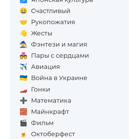
Счастливый
😄
Рукопожатия
🤝
Жесты
👋
Фэнтези и магия
🧙
Пары с сердцами
💑
Авиация
✈️
Война в Украине
🇺🇦
Гонки
🏎️
Математика
➕
Майнкрафт
🧱
Фильм
🎬
Октоберфест
🍺