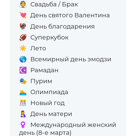
Свадьба / Брак
👰
День святого Валентина
💘
День благодарения
🦃
Суперкубок
🏈
Лето
☀️
Всемирный день эмодзи
🌎
Рамадан
☪️
Пурим
🎭
Олимпиада
🏊
Новый год
🎊
День матери
🤱
Международный женский
♀️
день (8-е марта)