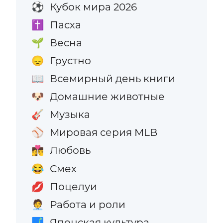
Кубок мира 2026
⚽
Пасха
✝️
Весна
🌱
Грустно
😞
Всемирный день книги
📖
Домашние животные
🐶
Музыка
🎸
Мировая серия MLB
⚾
Любовь
👩‍❤️‍💋‍👨
Смех
😂
Поцелуи
💋
Работа и роли
🧑‍💼
Японская культура
🗾