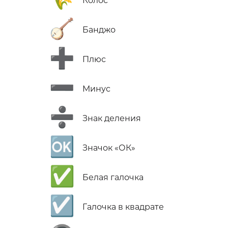
Колос
🪕
Банджо
➕
Плюс
➖
Минус
➗
Знак деления
🆗
Значок «ОК»
✅
Белая галочка
☑️
Галочка в квадрате