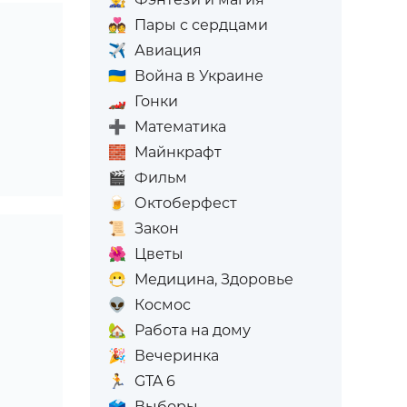
💑
Пары с сердцами
✈️
Авиация
🇺🇦
Война в Украине
🏎️
Гонки
➕
Математика
🧱
Майнкрафт
🎬
Фильм
🍺
Октоберфест
📜
Закон
🌺
Цветы
😷
Медицина, Здоровье
👽
Космос
🏡
Работа на дому
🎉
Вечеринка
🏃
GTA 6
🗳️
Выборы