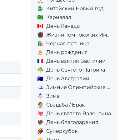
🐉
Китайский Новый год
🇧🇷
Карнавал
🇨🇦
День Канады
✊🏿
Жизни Темнокожих Имеют Значение
🛍️
Черная пятница
🎂
День рождения
🇫🇷
День взятия Бастилии
☘️
День Святого Патрика
🇦🇺
День Австралии
🎿
Зимние Олимпийские игры
⛄
Зима
👰
Свадьба / Брак
💘
День святого Валентина
🦃
День благодарения
🏈
Суперкубок
☀️
Лето