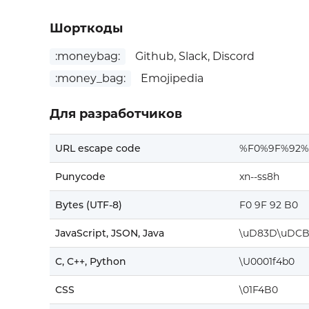
Шорткоды
:moneybag:
Github, Slack, Discord
:money_bag:
Emojipedia
Для разработчиков
URL escape code
%F0%9F%92%
Punycode
xn--ss8h
Bytes (UTF-8)
F0 9F 92 B0
JavaScript, JSON, Java
\uD83D\uDC
C, C++, Python
\U0001f4b0
CSS
\01F4B0