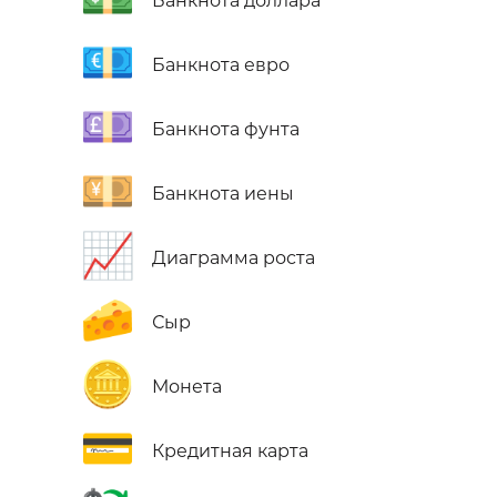
Банкнота доллара
💶
Банкнота евро
💷
Банкнота фунта
💴
Банкнота иены
📈
Диаграмма роста
🧀
Сыр
🪙
Монета
💳
Кредитная карта