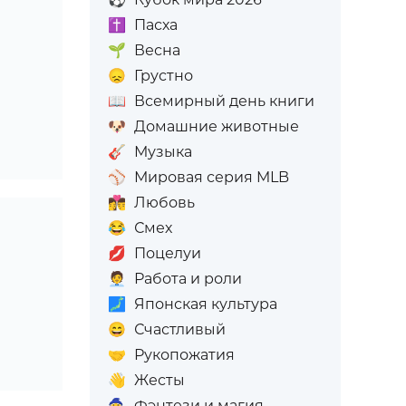
✝️
Пасха
🌱
Весна
😞
Грустно
📖
Всемирный день книги
🐶
Домашние животные
🎸
Музыка
⚾
Мировая серия MLB
👩‍❤️‍💋‍👨
Любовь
😂
Смех
💋
Поцелуи
🧑‍💼
Работа и роли
🗾
Японская культура
😄
Счастливый
🤝
Рукопожатия
👋
Жесты
🧙
Фэнтези и магия