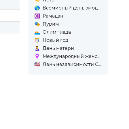
🌎
Всемирный день эмодзи
☪️
Рамадан
🎭
Пурим
🏊
Олимпиада
🎊
Новый год
🤱
День матери
♀️
Международный женский день (8-е марта)
🇺🇸
День независимости США