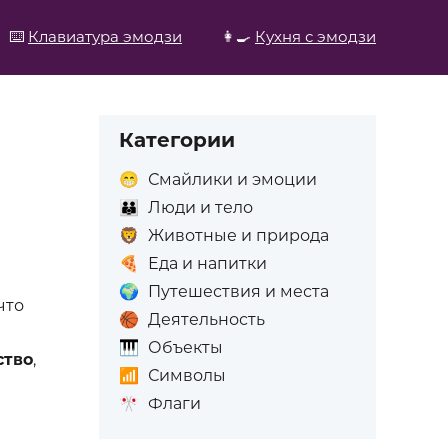
⌨️
Клавиатура эмодзи
👩‍🍳
Кухня с эмодзи
Категории
😁
Смайлики и эмоции
👪
Люди и тело
🦁
Животные и природа
🍕
Еда и напитки
🌍
Путешествия и места
что
🏀
Деятельность
🎹
Объекты
ство
,
📶
Символы
🎌
Флаги