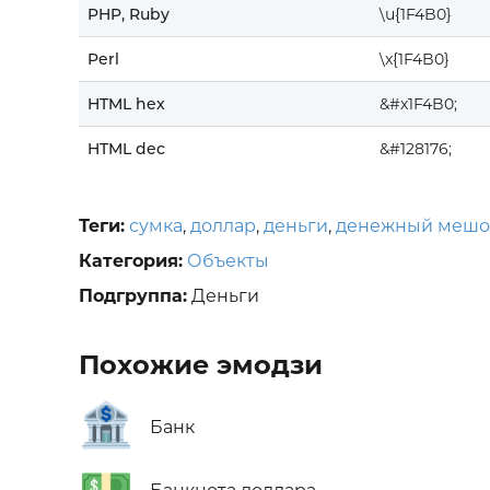
PHP, Ruby
\u{1F4B0}
Perl
\x{1F4B0}
HTML hex
&#x1F4B0;
HTML dec
&#128176;
Теги:
сумка
,
доллар
,
деньги
,
денежный мешо
Категория:
Объекты
Подгруппа:
Деньги
Похожие эмодзи
🏦
Банк
💵