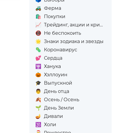
🚜
Ферма
🛍️
Покупки
📈
Трейдинг, акции и криптовалюта
📵
Не беспокоить
🌟
Знаки зодиака и звезды
🦠
Коронавирус
💕
Сердца
🕎
Ханука
🎃
Хэллоуин
🎓
Выпускной
👨
День отца
🍂
Осень / Осень
🌱
День Земли
🪔
Дивали
🕉️
Холи
🎅
Рождество