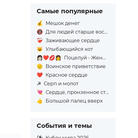
Самые популярные
💰
Мешок денег
🔞
Для людей старше восемнадцати лет
❤️‍🩹
Заживающее сердце
😺
Улыбающийся кот
👩🏻‍❤️‍💋‍👩
Поцелуй - Женщина: Светлый тон кожи, Женщина: Без тона кожи
🫡
Воинское приветствие
❤️
Красное сердце
☭
Серп и молот
💘
Сердце, пронзенное стрелой
👍
Большой палец вверх
События и темы
⚽
Кубок мира 2026