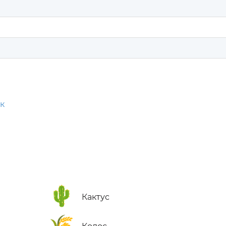
к
🌵
Кактус
🌾