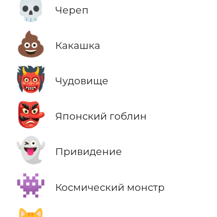
💀
Череп
💩
Какашка
👹
Чудовище
👺
Японский гоблин
👻
Привидение
👾
Космический монстр