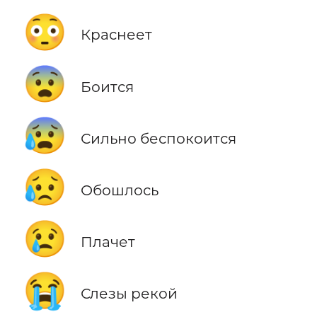
😳
Краснеет
😨
Боится
😰
Сильно беспокоится
😥
Обошлось
😢
Плачет
😭
Слезы рекой