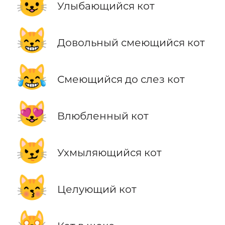
😺
Улыбающийся кот
😸
Довольный смеющийся кот
😹
Смеющийся до слез кот
😻
Влюбленный кот
😼
Ухмыляющийся кот
😽
Целующий кот
🙀