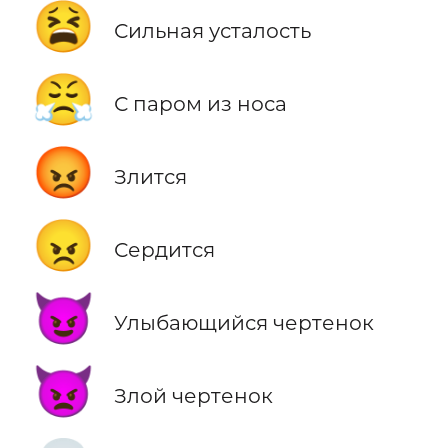
😫
Сильная усталость
😤
С паром из носа
😡
Злится
😠
Сердится
😈
Улыбающийся чертенок
👿
Злой чертенок