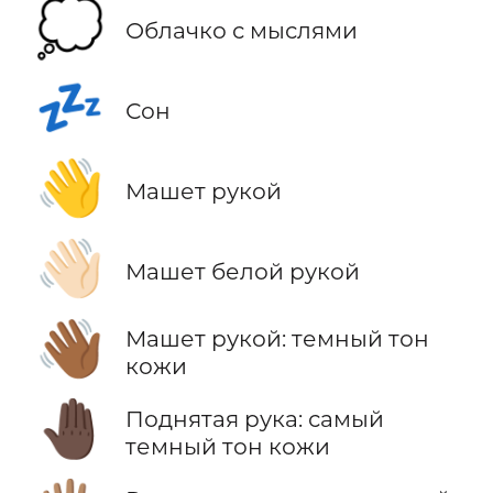
💭
Облачко с мыслями
💤
Сон
👋
Машет рукой
👋🏻
Машет белой рукой
👋🏾
Машет рукой: темный тон
кожи
🤚🏿
Поднятая рука: самый
темный тон кожи