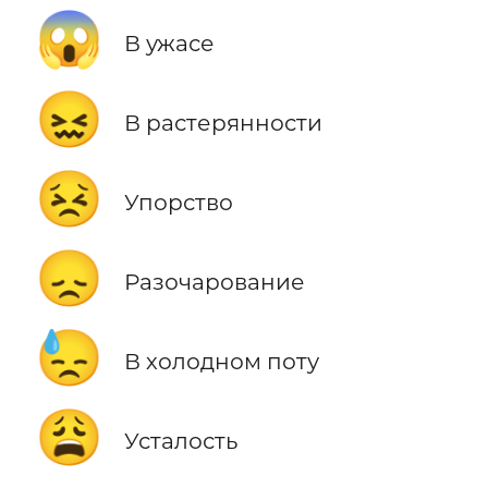
😱
В ужасе
😖
В растерянности
😣
Упорство
😞
Разочарование
😓
В холодном поту
😩
Усталость