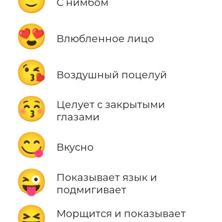
😇
С нимбом
😍
Влюбленное лицо
😘
Воздушный поцелуй
😚
Целует с закрытыми
глазами
😋
Вкусно
😜
Показывает язык и
подмигивает
😝
Морщится и показывает