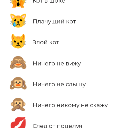
Кот в шоке
😿
Плачущий кот
😾
Злой кот
🙈
Ничего не вижу
🙉
Ничего не слышу
🙊
Ничего никому не скажу
💋
След от поцелуя