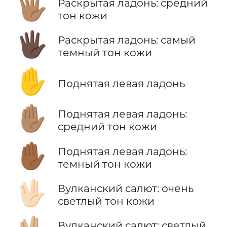
🖐🏽
Раскрытая ладонь: средний
тон кожи
🖐🏿
Раскрытая ладонь: самый
темный тон кожи
✋
Поднятая левая ладонь
✋🏽
Поднятая левая ладонь:
средний тон кожи
✋🏾
Поднятая левая ладонь:
темный тон кожи
🖖🏻
Вулканский салют: очень
светлый тон кожи
Вулканский салют: светлый