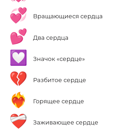
💞
Вращающиеся сердца
💕
Два сердца
💟
Значок «сердце»
💔
Разбитое сердце
❤️‍🔥
Горящее сердце
❤️‍🩹
Заживающее сердце