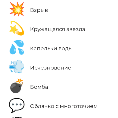
💥
Взрыв
💫
Кружащаяся звезда
💦
Капельки воды
💨
Исчезновение
💣
Бомба
💬
Облачко с многоточием