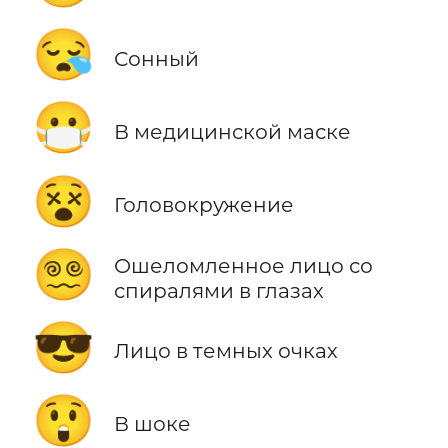
😪
Сонный
😷
В медицинской маске
😵
Головокружение
😵‍💫
Ошеломленное лицо со
спиралями в глазах
😎
Лицо в темных очках
😲
В шоке