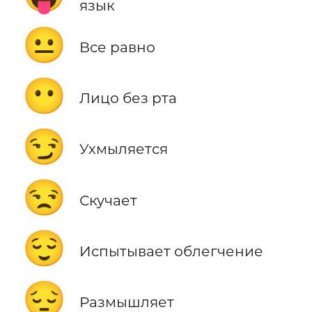
язык
😐
Все равно
😶
Лицо без рта
😏
Ухмыляется
😒
Скучает
😌
Испытывает облегчение
😔
Размышляет