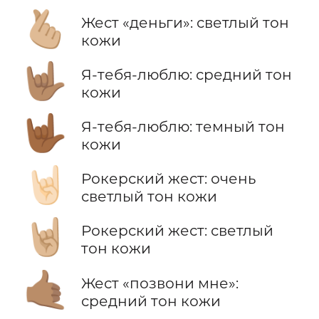
🫰🏼
Жест «деньги»: светлый тон
кожи
🤟🏽
Я-тебя-люблю: средний тон
кожи
🤟🏾
Я-тебя-люблю: темный тон
кожи
🤘🏻
Рокерский жест: очень
светлый тон кожи
🤘🏼
Рокерский жест: светлый
тон кожи
🤙🏽
Жест «позвони мне»:
средний тон кожи