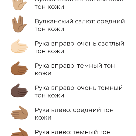
🖖🏼
тон кожи
🖖🏽
Вулканский салют: средний
тон кожи
🫱🏻
Рука вправо: очень светлый
тон кожи
🫱🏾
Рука вправо: темный тон
кожи
🫱🏿
Рука вправо: очень темный
тон кожи
🫲🏽
Рука влево: средний тон
кожи
🫲🏾
Рука влево: темный тон