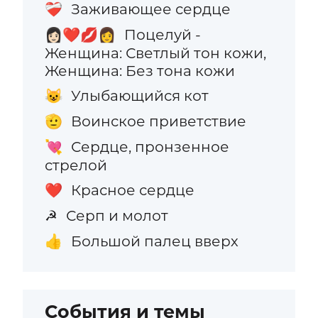
Заживающее сердце
❤️‍🩹
Поцелуй -
👩🏻‍❤️‍💋‍👩
Женщина: Светлый тон кожи,
Женщина: Без тона кожи
Улыбающийся кот
😺
Воинское приветствие
🫡
Сердце, пронзенное
💘
стрелой
Красное сердце
❤️
Серп и молот
☭
Большой палец вверх
👍
События и темы