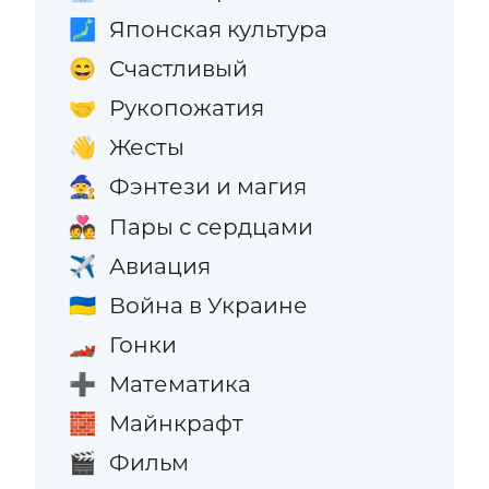
Японская культура
🗾
Счастливый
😄
Рукопожатия
🤝
Жесты
👋
Фэнтези и магия
🧙
Пары с сердцами
💑
Авиация
✈️
Война в Украине
🇺🇦
Гонки
🏎️
Математика
➕
Майнкрафт
🧱
Фильм
🎬