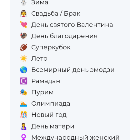
Зима
⛄
Свадьба / Брак
👰
День святого Валентина
💘
День благодарения
🦃
Суперкубок
🏈
Лето
☀️
Всемирный день эмодзи
🌎
Рамадан
☪️
Пурим
🎭
Олимпиада
🏊
Новый год
🎊
День матери
🤱
Международный женский
♀️