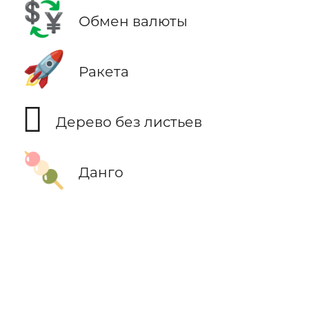
💱
Обмен валюты
🚀
Ракета
🪾
Дерево без листьев
🍡
Данго