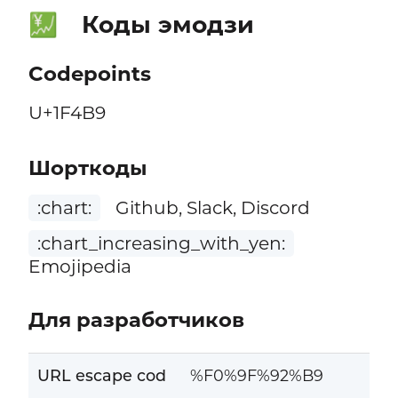
Коды эмодзи
💹
Codepoints
U+1F4B9
Шорткоды
:chart:
Github, Slack, Discord
:chart_increasing_with_yen:
Emojipedia
Для разработчиков
URL escape cod
%F0%9F%92%B9