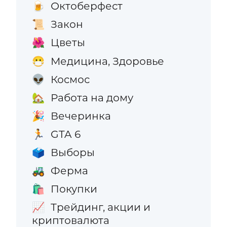
Октоберфест
🍺
Закон
📜
Цветы
🌺
Медицина, Здоровье
😷
Космос
👽
Работа на дому
🏡
Вечеринка
🎉
GTA 6
🏃
Выборы
🗳️
Ферма
🚜
Покупки
🛍️
Трейдинг, акции и
📈
криптовалюта