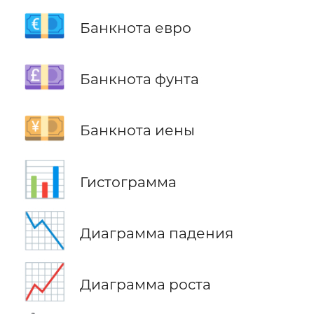
💶
Банкнота евро
💷
Банкнота фунта
💴
Банкнота иены
📊
Гистограмма
📉
Диаграмма падения
📈
Диаграмма роста