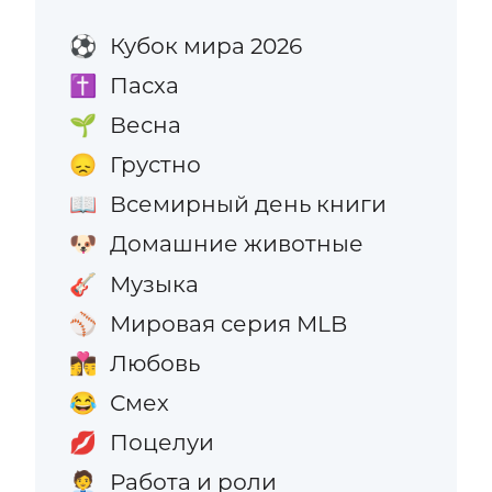
Кубок мира 2026
⚽
Пасха
✝️
Весна
🌱
Грустно
😞
Всемирный день книги
📖
Домашние животные
🐶
Музыка
🎸
Мировая серия MLB
⚾
Любовь
👩‍❤️‍💋‍👨
Смех
😂
Поцелуи
💋
Работа и роли
🧑‍💼