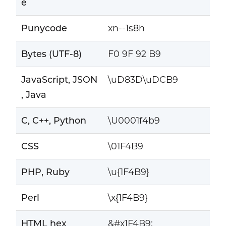
e
Punycode
xn--1s8h
Bytes (UTF-8)
F0 9F 92 B9
JavaScript, JSON
\uD83D\uDCB9
, Java
C, C++, Python
\U0001f4b9
CSS
\01F4B9
PHP, Ruby
\u{1F4B9}
Perl
\x{1F4B9}
HTML hex
&#x1F4B9;