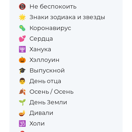
Не беспокоить
📵
Знаки зодиака и звезды
🌟
Коронавирус
🦠
Сердца
💕
Ханука
🕎
Хэллоуин
🎃
Выпускной
🎓
День отца
👨
Осень / Осень
🍂
День Земли
🌱
Дивали
🪔
Холи
🕉️