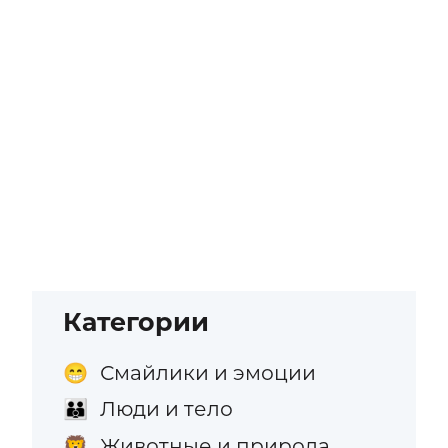
Категории
Смайлики и эмоции
😁
Люди и тело
👪
Животные и природа
🦁