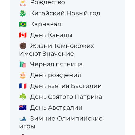
Рождество
🎅
Китайский Новый год
🐉
Карнавал
🇧🇷
День Канады
🇨🇦
Жизни Темнокожих
✊🏿
Имеют Значение
Черная пятница
🛍️
День рождения
🎂
День взятия Бастилии
🇫🇷
День Святого Патрика
☘️
День Австралии
🇦🇺
Зимние Олимпийские
🎿
игры