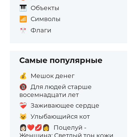
Объекты
🎹
Символы
📶
Флаги
🎌
Самые популярные
Мешок денег
💰
Для людей старше
🔞
восемнадцати лет
Заживающее сердце
❤️‍🩹
Улыбающийся кот
😺
Поцелуй -
👩🏻‍❤️‍💋‍👩
Женщина: Светлый тон кожи,