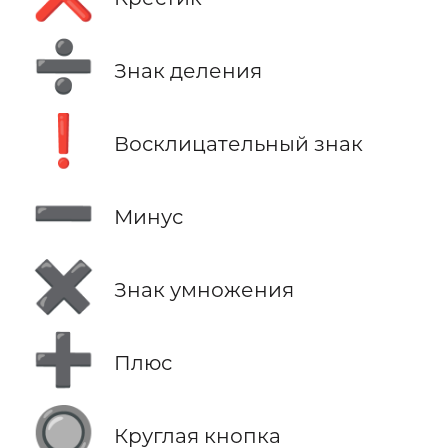
➗
Знак деления
❗
Восклицательный знак
➖
Минус
✖️
Знак умножения
➕
Плюс
🔘
Круглая кнопка