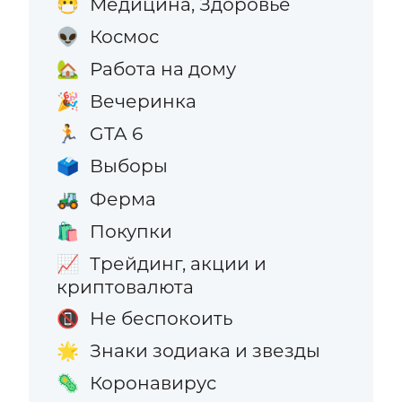
Медицина, Здоровье
😷
Космос
👽
Работа на дому
🏡
Вечеринка
🎉
GTA 6
🏃
Выборы
🗳️
Ферма
🚜
Покупки
🛍️
Трейдинг, акции и
📈
криптовалюта
Не беспокоить
📵
Знаки зодиака и звезды
🌟
Коронавирус
🦠