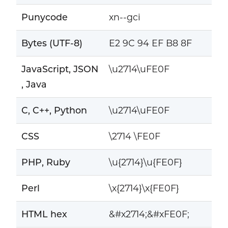
Punycode
xn--gci
Bytes (UTF-8)
E2 9C 94 EF B8 8F
JavaScript, JSON
\u2714\uFE0F
, Java
C, C++, Python
\u2714\uFE0F
CSS
\2714 \FE0F
PHP, Ruby
\u{2714}\u{FE0F}
Perl
\x{2714}\x{FE0F}
HTML hex
&#x2714;&#xFE0F;