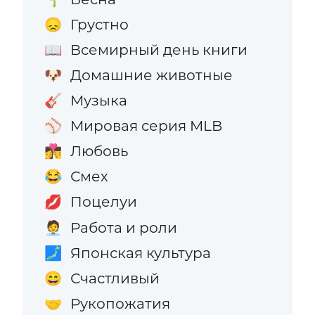
Грустно
😞
Всемирный день книги
📖
Домашние животные
🐶
Музыка
🎸
Мировая серия MLB
⚾
Любовь
👩‍❤️‍💋‍👨
Смех
😂
Поцелуи
💋
Работа и роли
🧑‍💼
Японская культура
🗾
Счастливый
😄
Рукопожатия
🤝