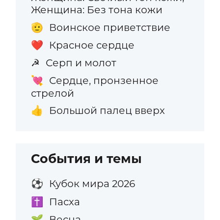
Женщина: Без тона кожи
Воинское приветствие
🫡
Красное сердце
❤️
Серп и молот
☭
Сердце, пронзенное
💘
стрелой
Большой палец вверх
👍
События и темы
Кубок мира 2026
⚽
Пасха
✝️
Весна
🌱