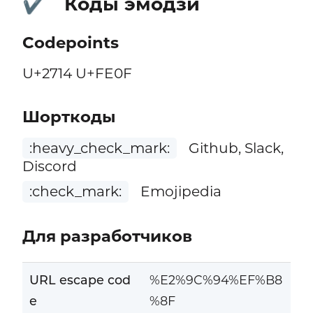
Коды эмодзи
✔️
Codepoints
U+2714 U+FE0F
Шорткоды
:heavy_check_mark:
Github, Slack,
Discord
:check_mark:
Emojipedia
Для разработчиков
URL escape cod
%E2%9C%94%EF%B8
e
%8F