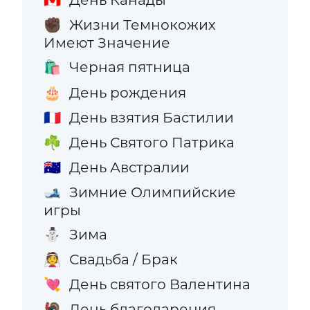
🇨🇦
Жизни Темнокожих
✊🏿
Имеют Значение
Черная пятница
🛍️
День рождения
🎂
День взятия Бастилии
🇫🇷
День Святого Патрика
☘️
День Австралии
🇦🇺
Зимние Олимпийские
🎿
игры
Зима
⛄
Свадьба / Брак
👰
День святого Валентина
💘
День благодарения
🦃