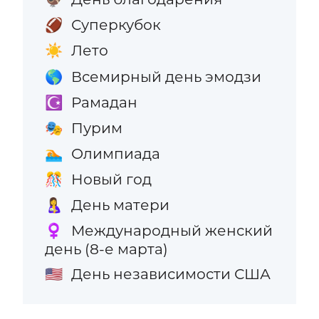
Суперкубок
🏈
Лето
☀️
Всемирный день эмодзи
🌎
Рамадан
☪️
Пурим
🎭
Олимпиада
🏊
Новый год
🎊
День матери
🤱
Международный женский
♀️
день (8-е марта)
День независимости США
🇺🇸