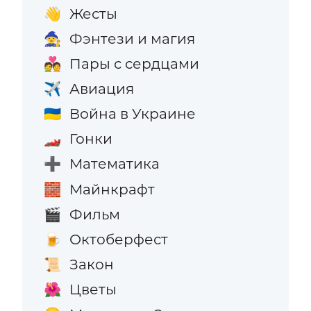
Жесты
👋
Фэнтези и магия
🧙
Пары с сердцами
💑
Авиация
✈️
Война в Украине
🇺🇦
Гонки
🏎️
Математика
➕
Майнкрафт
🧱
Фильм
🎬
Октоберфест
🍺
Закон
📜
Цветы
🌺