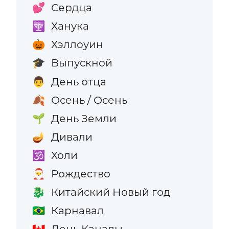
Сердца
💕
Ханука
🕎
Хэллоуин
🎃
Выпускной
🎓
День отца
👨
Осень / Осень
🍂
День Земли
🌱
Дивали
🪔
Холи
🕉️
Рождество
🎅
Китайский Новый год
🐉
Карнавал
🇧🇷
День Канады