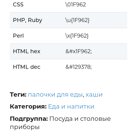
CSS
\01F962
PHP, Ruby
\u{1F962}
Perl
\x{1F962}
HTML hex
&#x1F962;
HTML dec
&#129378;
Теги:
палочки для еды
,
хаши
Категория:
Еда и напитки
Подгруппа:
Посуда и столовые
приборы