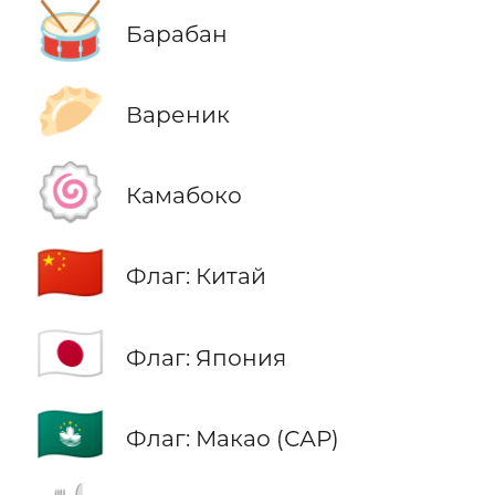
🥁
Барабан
🥟
Вареник
🍥
Камабоко
🇨🇳
Флаг: Китай
🇯🇵
Флаг: Япония
🇲🇴
Флаг: Макао (САР)