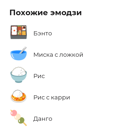
Похожие эмодзи
🍱
Бэнто
🥣
Миска с ложкой
🍚
Рис
🍛
Рис с карри
🍡
Данго