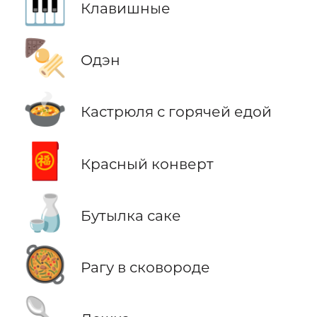
🎹
Клавишные
🍢
Одэн
🍲
Кастрюля с горячей едой
🧧
Красный конверт
🍶
Бутылка саке
🥘
Рагу в сковороде
🥄