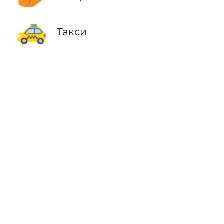
🚕
Такси