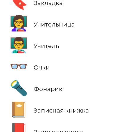
🔖
Закладка
👩‍🏫
Учительница
👨‍🏫
Учитель
👓
Очки
🔦
Фонарик
📔
Записная книжка
📕
Закрытая книга