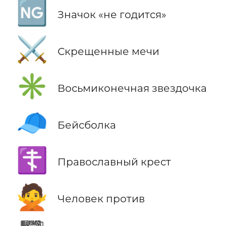
🆖
Значок «не годится»
⚔️
Скрещенные мечи
✳️
Восьмиконечная звездочка
🧢
Бейсболка
☦️
Православный крест
🙅
Человек против