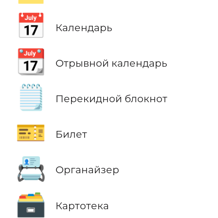
📅
Календарь
📆
Отрывной календарь
🗒️
Перекидной блокнот
🎫
Билет
📇
Органайзер
🗃️
Картотека