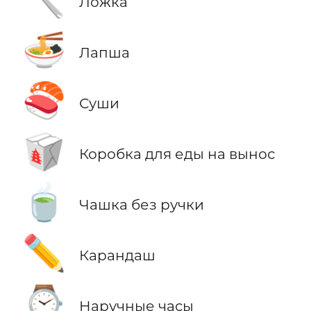
Ложка
🍜
Лапша
🍣
Суши
🥡
Коробка для еды на вынос
🍵
Чашка без ручки
✏️
Карандаш
⌚
Наручные часы