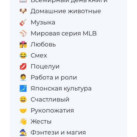
📖
Домашние животные
🐶
Музыка
🎸
Мировая серия MLB
⚾
Любовь
👩‍❤️‍💋‍👨
Смех
😂
Поцелуи
💋
Работа и роли
🧑‍💼
Японская культура
🗾
Счастливый
😄
Рукопожатия
🤝
Жесты
👋
Фэнтези и магия
🧙