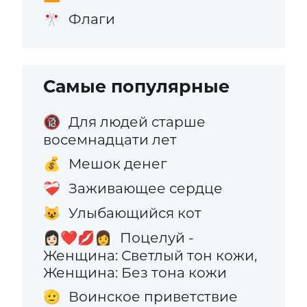
Флаги
🎌
Самые популярные
Для людей старше
🔞
восемнадцати лет
Мешок денег
💰
Заживающее сердце
❤️‍🩹
Улыбающийся кот
😺
Поцелуй -
👩🏻‍❤️‍💋‍👩
Женщина: Светлый тон кожи,
Женщина: Без тона кожи
Воинское приветствие
🫡