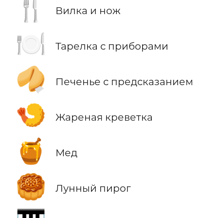
🍴
Вилка и нож
🍽️
Тарелка с приборами
🥠
Печенье с предсказанием
🍤
Жареная креветка
🍯
Мед
🥮
Лунный пирог