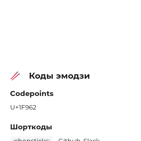
Коды эмодзи
🥢
Codepoints
U+1F962
Шорткоды
:chopsticks:
Github, Slack,