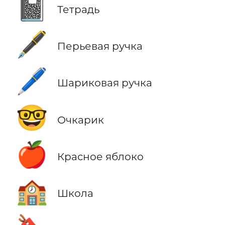
📓
Тетрадь
🖋️
Перьевая ручка
🖊️
Шариковая ручка
🤓
Очкарик
🍎
Красное яблоко
🏫
Школа