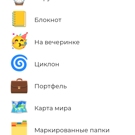
📒
Блокнот
🥳
На вечеринке
🌀
Циклон
💼
Портфель
🗺️
Карта мира
🗂️
Маркированные папки