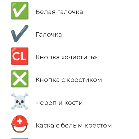
✅
Белая галочка
✔️
Галочка
🆑
Кнопка «очистить»
❎
Кнопка с крестиком
☠️
Череп и кости
⛑️
Каска с белым крестом