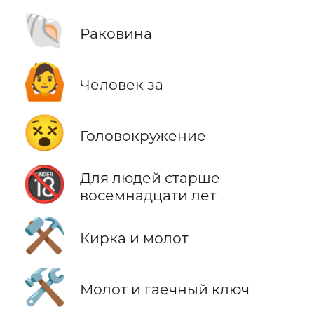
🐚
Раковина
🙆
Человек за
😵
Головокружение
🔞
Для людей старше
восемнадцати лет
⚒️
Кирка и молот
🛠️
Молот и гаечный ключ