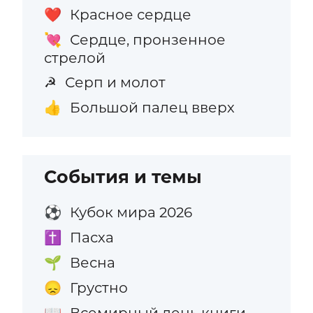
Красное сердце
❤️
Сердце, пронзенное
💘
стрелой
Серп и молот
☭
Большой палец вверх
👍
События и темы
Кубок мира 2026
⚽
Пасха
✝️
Весна
🌱
Грустно
😞
Всемирный день книги