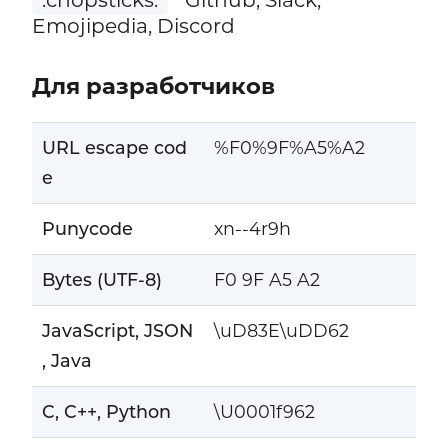
Emojipedia, Discord
Для разработчиков
URL escape cod
%F0%9F%A5%A2
e
Punycode
xn--4r9h
Bytes (UTF-8)
F0 9F A5 A2
JavaScript, JSON
\uD83E\uDD62
, Java
C, C++, Python
\U0001f962