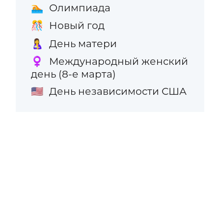
Олимпиада
🏊
Новый год
🎊
День матери
🤱
Международный женский
♀️
день (8-е марта)
День независимости США
🇺🇸