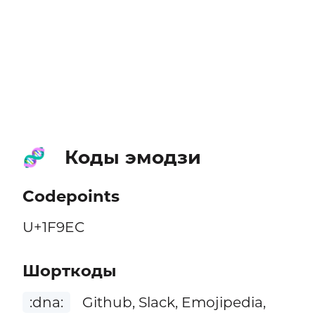
Коды эмодзи
🧬
Codepoints
U+1F9EC
Шорткоды
:dna:
Github, Slack, Emojipedia,