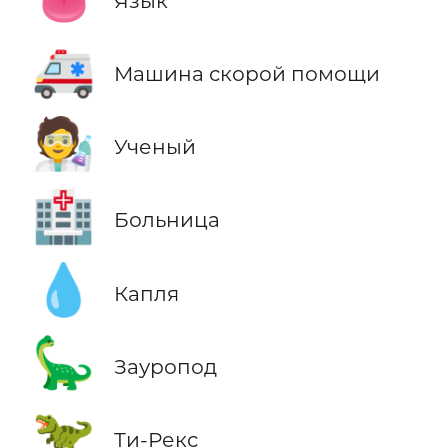
Язык
🚑
Машина скорой помощи
🧑‍🔬
Ученый
🏥
Больница
💧
Капля
🦕
Зауропод
🦖
Ти-Рекс