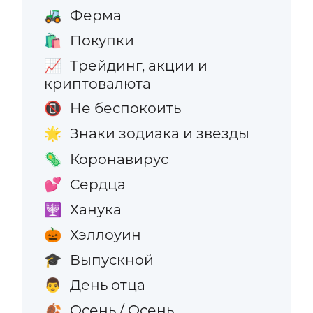
Ферма
🚜
Покупки
🛍️
Трейдинг, акции и
📈
криптовалюта
Не беспокоить
📵
Знаки зодиака и звезды
🌟
Коронавирус
🦠
Сердца
💕
Ханука
🕎
Хэллоуин
🎃
Выпускной
🎓
День отца
👨
Осень / Осень
🍂