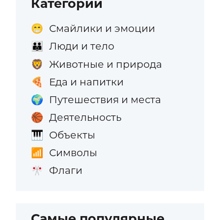
Категории
Смайлики и эмоции
😁
Люди и тело
👪
Животные и природа
🦁
Еда и напитки
🍕
Путешествия и места
🌍
Деятельность
🏀
Объекты
🎹
Символы
📶
Флаги
🎌
Самые популярные