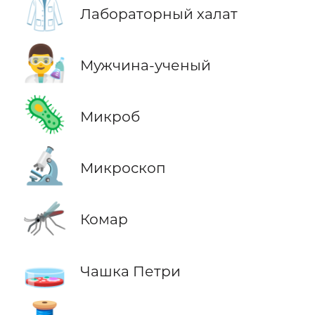
🥼
Лабораторный халат
👨‍🔬
Мужчина-ученый
🦠
Микроб
🔬
Микроскоп
🦟
Комар
🧫
Чашка Петри