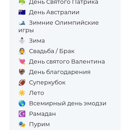
День Святого Патрика
☘️
День Австралии
🇦🇺
Зимние Олимпийские
🎿
игры
Зима
⛄
Свадьба / Брак
👰
День святого Валентина
💘
День благодарения
🦃
Суперкубок
🏈
Лето
☀️
Всемирный день эмодзи
🌎
Рамадан
☪️
Пурим
🎭