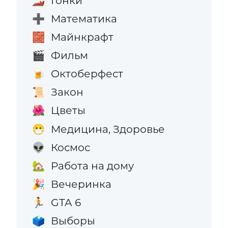
Гонки
🏎️
Математика
➕
Майнкрафт
🧱
Фильм
🎬
Октоберфест
🍺
Закон
📜
Цветы
🌺
Медицина, Здоровье
😷
Космос
👽
Работа на дому
🏡
Вечеринка
🎉
GTA 6
🏃
Выборы
🗳️