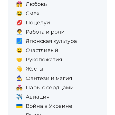
Любовь
👩‍❤️‍💋‍👨
Смех
😂
Поцелуи
💋
Работа и роли
🧑‍💼
Японская культура
🗾
Счастливый
😄
Рукопожатия
🤝
Жесты
👋
Фэнтези и магия
🧙
Пары с сердцами
💑
Авиация
✈️
Война в Украине
🇺🇦