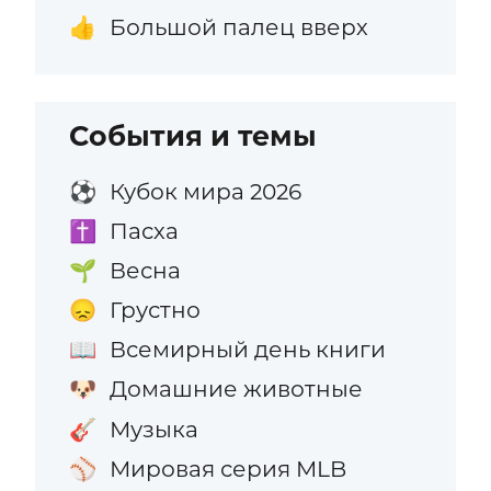
Большой палец вверх
👍
События и темы
Кубок мира 2026
⚽
Пасха
✝️
Весна
🌱
Грустно
😞
Всемирный день книги
📖
Домашние животные
🐶
Музыка
🎸
Мировая серия MLB
⚾