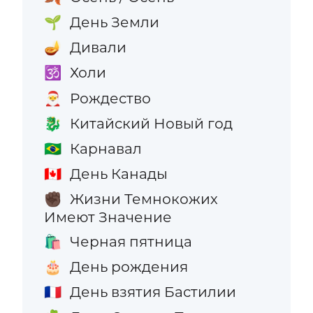
День Земли
🌱
Дивали
🪔
Холи
🕉️
Рождество
🎅
Китайский Новый год
🐉
Карнавал
🇧🇷
День Канады
🇨🇦
Жизни Темнокожих
✊🏿
Имеют Значение
Черная пятница
🛍️
День рождения
🎂
День взятия Бастилии
🇫🇷