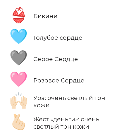
👙
Бикини
🩵
Голубое сердце
🩶
Серое Сердце
🩷
Розовое Сердце
🙌🏻
Ура: очень светлый тон
кожи
🫰🏻
Жест «деньги»: очень
светлый тон кожи