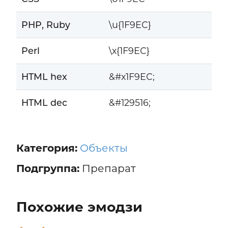
PHP, Ruby
\u{1F9EC}
Perl
\x{1F9EC}
HTML hex
&#x1F9EC;
HTML dec
&#129516;
Категория:
Объекты
Подгруппа:
Препарат
Похожие эмодзи