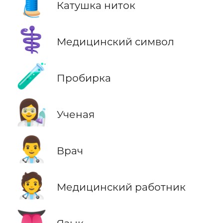
🧵
Катушка ниток
⚕️
Медицинский символ
🧪
Пробирка
👩‍🔬
Ученая
👨‍⚕️
Врач
🧑‍⚕️
Медицинский работник
👅