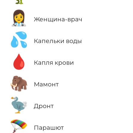
👩‍⚕️
Женщина-врач
💦
Капельки воды
🩸
Капля крови
🦣
Мамонт
🦤
Дронт
🪂
Парашют