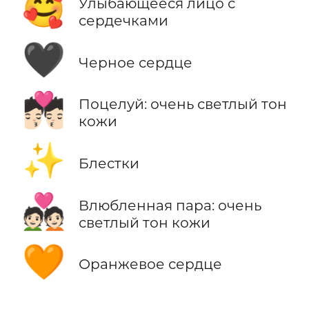
🥰
Улыбающееся лицо с
сердечками
🖤
Черное сердце
💏🏻
Поцелуй: очень светлый тон
кожи
✨
Блестки
💑🏻
Влюбленная пара: очень
светлый тон кожи
🧡
Оранжевое сердце