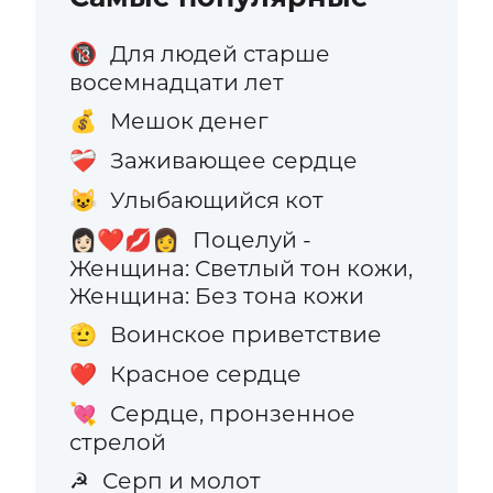
Для людей старше
🔞
восемнадцати лет
Мешок денег
💰
Заживающее сердце
❤️‍🩹
Улыбающийся кот
😺
Поцелуй -
👩🏻‍❤️‍💋‍👩
Женщина: Светлый тон кожи,
Женщина: Без тона кожи
Воинское приветствие
🫡
Красное сердце
❤️
Сердце, пронзенное
💘
стрелой
Серп и молот
☭