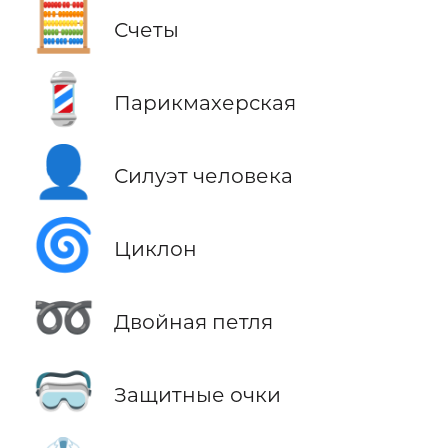
🧮
Счеты
💈
Парикмахерская
👤
Силуэт человека
🌀
Циклон
➿
Двойная петля
🥽
Защитные очки