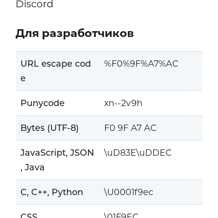
Discord
Для разработчиков
URL escape cod
%F0%9F%A7%AC
e
Punycode
xn--2v9h
Bytes (UTF-8)
F0 9F A7 AC
JavaScript, JSON
\uD83E\uDDEC
, Java
C, C++, Python
\U0001f9ec
CSS
\01F9EC