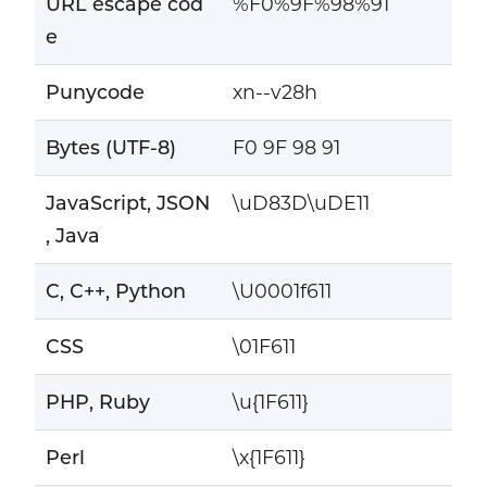
URL escape cod
%F0%9F%98%91
e
Punycode
xn--v28h
Bytes (UTF-8)
F0 9F 98 91
JavaScript, JSON
\uD83D\uDE11
, Java
C, C++, Python
\U0001f611
CSS
\01F611
PHP, Ruby
\u{1F611}
Perl
\x{1F611}