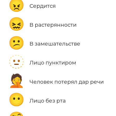
😠
Сердится
😖
В растерянности
😕
В замешательстве
🫥
Лицо пунктиром
🤦
Человек потерял дар речи
😶
Лицо без рта