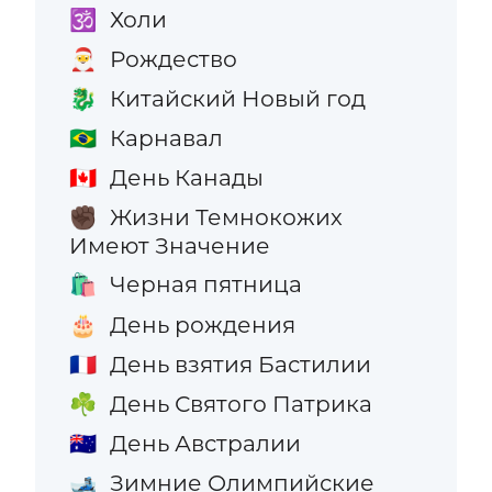
Холи
🕉️
Рождество
🎅
Китайский Новый год
🐉
Карнавал
🇧🇷
День Канады
🇨🇦
Жизни Темнокожих
✊🏿
Имеют Значение
Черная пятница
🛍️
День рождения
🎂
День взятия Бастилии
🇫🇷
День Святого Патрика
☘️
День Австралии
🇦🇺
Зимние Олимпийские
🎿