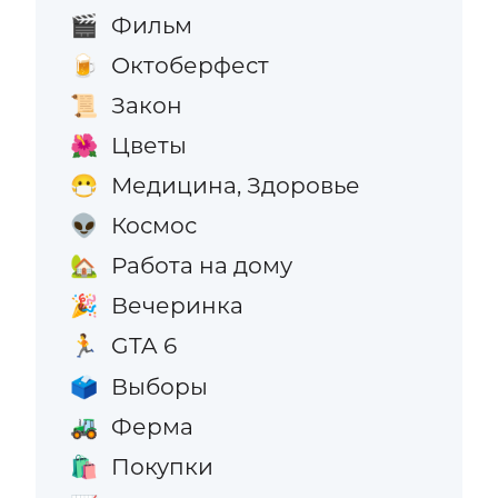
Фильм
🎬
Октоберфест
🍺
Закон
📜
Цветы
🌺
Медицина, Здоровье
😷
Космос
👽
Работа на дому
🏡
Вечеринка
🎉
GTA 6
🏃
Выборы
🗳️
Ферма
🚜
Покупки
🛍️