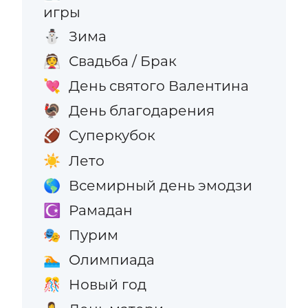
игры
Зима
⛄
Свадьба / Брак
👰
День святого Валентина
💘
День благодарения
🦃
Суперкубок
🏈
Лето
☀️
Всемирный день эмодзи
🌎
Рамадан
☪️
Пурим
🎭
Олимпиада
🏊
Новый год
🎊