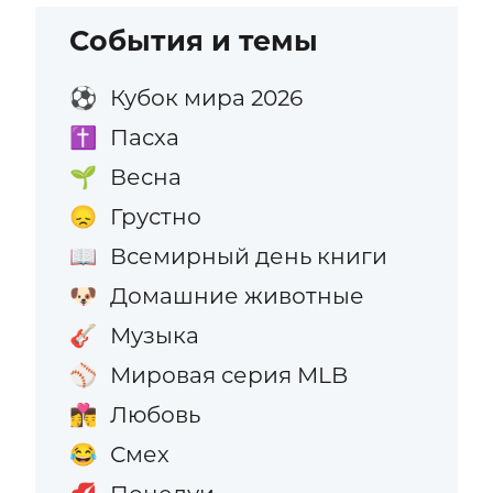
События и темы
Кубок мира 2026
⚽
Пасха
✝️
Весна
🌱
Грустно
😞
Всемирный день книги
📖
Домашние животные
🐶
Музыка
🎸
Мировая серия MLB
⚾
Любовь
👩‍❤️‍💋‍👨
Смех
😂