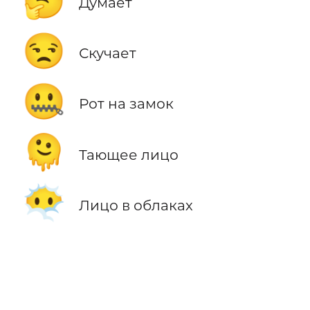
🤔
Думает
😒
Скучает
🤐
Рот на замок
🫠
Тающее лицо
😶‍🌫️
Лицо в облаках