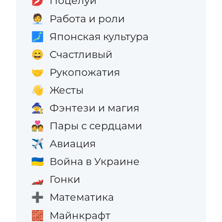
Поцелуи
💋
Работа и роли
🧑‍💼
Японская культура
🗾
Счастливый
😄
Рукопожатия
🤝
Жесты
👋
Фэнтези и магия
🧙
Пары с сердцами
💑
Авиация
✈️
Война в Украине
🇺🇦
Гонки
🏎️
Математика
➕
Майнкрафт
🧱