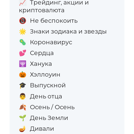
Трейдинг, акции и
📈
криптовалюта
Не беспокоить
📵
Знаки зодиака и звезды
🌟
Коронавирус
🦠
Сердца
💕
Ханука
🕎
Хэллоуин
🎃
Выпускной
🎓
День отца
👨
Осень / Осень
🍂
День Земли
🌱
Дивали
🪔