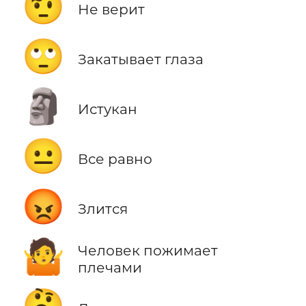
🤨
Не верит
🙄
Закатывает глаза
🗿
Истукан
😐
Все равно
😡
Злится
🤷
Человек пожимает
плечами