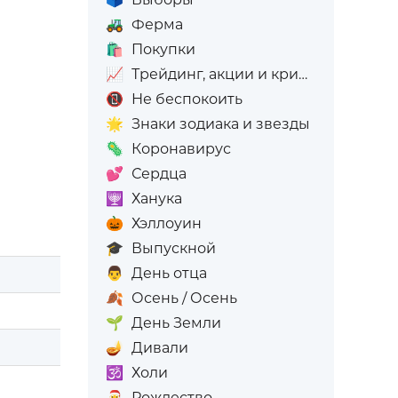
🚜
Ферма
🛍️
Покупки
📈
Трейдинг, акции и криптовалюта
📵
Не беспокоить
🌟
Знаки зодиака и звезды
🦠
Коронавирус
💕
Сердца
🕎
Ханука
🎃
Хэллоуин
🎓
Выпускной
👨
День отца
🍂
Осень / Осень
🌱
День Земли
🪔
Дивали
🕉️
Холи
🎅
Рождество