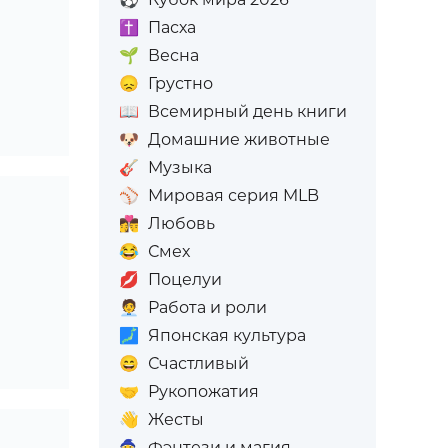
✝️
Пасха
🌱
Весна
😞
Грустно
📖
Всемирный день книги
🐶
Домашние животные
🎸
Музыка
⚾
Мировая серия MLB
👩‍❤️‍💋‍👨
Любовь
😂
Смех
💋
Поцелуи
🧑‍💼
Работа и роли
🗾
Японская культура
😄
Счастливый
🤝
Рукопожатия
👋
Жесты
🧙
Фэнтези и магия