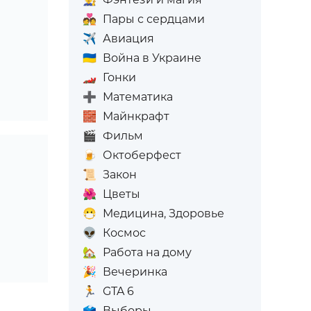
💑
Пары с сердцами
✈️
Авиация
🇺🇦
Война в Украине
🏎️
Гонки
➕
Математика
🧱
Майнкрафт
🎬
Фильм
🍺
Октоберфест
📜
Закон
🌺
Цветы
😷
Медицина, Здоровье
👽
Космос
🏡
Работа на дому
🎉
Вечеринка
🏃
GTA 6
🗳️
Выборы