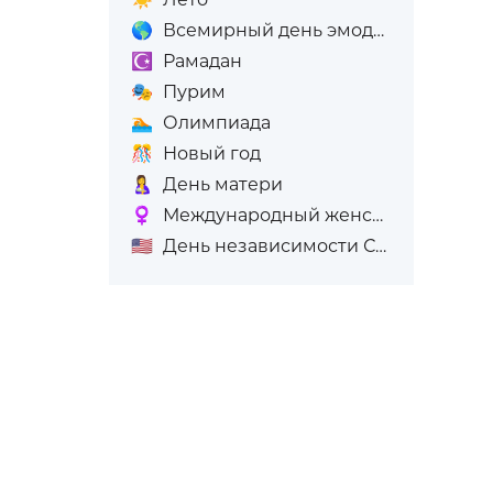
🌎
Всемирный день эмодзи
☪️
Рамадан
🎭
Пурим
🏊
Олимпиада
🎊
Новый год
🤱
День матери
♀️
Международный женский день (8-е марта)
🇺🇸
День независимости США