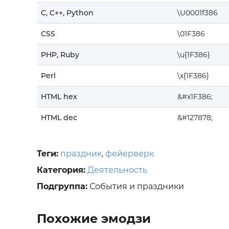
C, C++, Python
\U0001f386
CSS
\01F386
PHP, Ruby
\u{1F386}
Perl
\x{1F386}
HTML hex
&#x1F386;
HTML dec
&#127878;
Теги:
праздник
,
фейерверк
Категория:
Деятельность
Подгруппа:
События и праздники
Похожие эмодзи