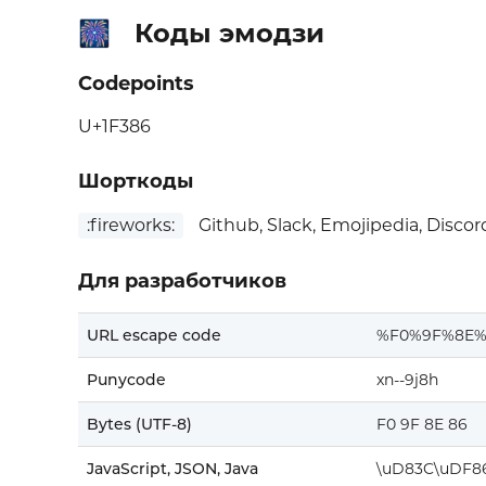
Коды эмодзи
🎆
Codepoints
U+1F386
Шорткоды
:fireworks:
Github, Slack, Emojipedia, Discor
Для разработчиков
URL escape code
%F0%9F%8E%
Punycode
xn--9j8h
Bytes (UTF-8)
F0 9F 8E 86
JavaScript, JSON, Java
\uD83C\uDF8