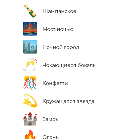
🍾
Шампанское
🌉
Мост ночью
🏙️
Ночной город
🥂
Чокающиеся бокалы
🎊
Конфетти
💫
Кружащаяся звезда
🏰
Замок
🔥
Огонь