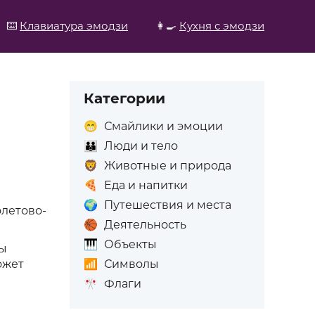
⌨️
Клавиатура эмодзи
👩‍🍳
Кухня с эмодзи
Категории
😁
Смайлики и эмоции
👪
Люди и тело
🦁
Животные и природа
🍕
Еда и напитки
🌍
Путешествия и места
олетово-
🏀
Деятельность
🎹
Объекты
ты
📶
Символы
ожет
🎌
Флаги