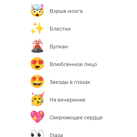
🤯
Взрыв мозга
✨
Блестки
🌋
Вулкан
😍
Влюбленное лицо
🤩
Звезды в глазах
🥳
На вечеринке
💖
Сверкающее сердце
👀
Глаза