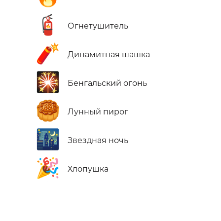
🧯
Огнетушитель
🧨
Динамитная шашка
🎇
Бенгальский огонь
🥮
Лунный пирог
🌃
Звездная ночь
🎉
Хлопушка