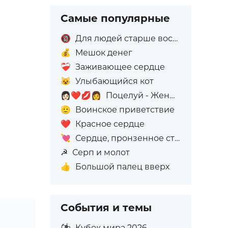
Самые популярные
🔞
Для людей старше восемнадцати лет
💰
Мешок денег
❤️‍🩹
Заживающее сердце
😺
Улыбающийся кот
👩🏻‍❤️‍💋‍👩
Поцелуй - Женщина: Светлый тон кожи, Женщина: Без тона кожи
🫡
Воинское приветствие
❤️
Красное сердце
💘
Сердце, пронзенное стрелой
☭
Серп и молот
👍
Большой палец вверх
События и темы
⚽
Кубок мира 2026