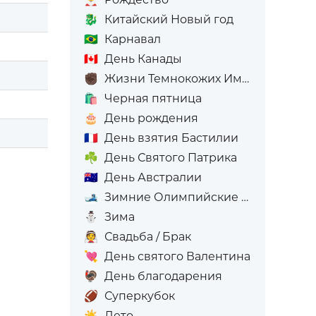
🐉
Китайский Новый год
🇧🇷
Карнавал
🇨🇦
День Канады
✊🏿
Жизни Темнокожих Имеют Значение
🛍️
Черная пятница
🎂
День рождения
🇫🇷
День взятия Бастилии
☘️
День Святого Патрика
🇦🇺
День Австралии
🎿
Зимние Олимпийские игры
⛄
Зима
👰
Свадьба / Брак
💘
День святого Валентина
🦃
День благодарения
🏈
Суперкубок
☀️
Лето