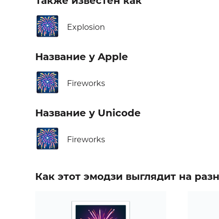
Также известен как
🎆
Explosion
Название у Apple
🎆
Fireworks
Название у Unicode
🎆
Fireworks
Как этот эмодзи выглядит на ра