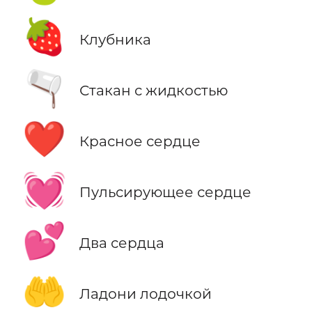
🍓
Клубника
🫗
Стакан с жидкостью
❤️
Красное сердце
💓
Пульсирующее сердце
💕
Два сердца
🤲
Ладони лодочкой