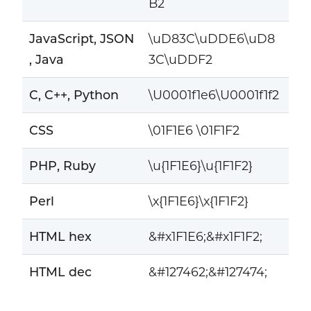
B2
JavaScript, JSON
\uD83C\uDDE6\uD8
, Java
3C\uDDF2
C, C++, Python
\U0001f1e6\U0001f1f2
CSS
\01F1E6 \01F1F2
PHP, Ruby
\u{1F1E6}\u{1F1F2}
Perl
\x{1F1E6}\x{1F1F2}
HTML hex
&#x1F1E6;&#x1F1F2;
HTML dec
&#127462;&#127474;