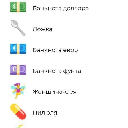
💵
Банкнота доллара
🥄
Ложка
💶
Банкнота евро
💷
Банкнота фунта
🧚‍♀️
Женщина-фея
💊
Пилюля