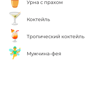
⚱️
Урна с прахом
🍸
Коктейль
🍹
Тропический коктейль
🧚‍♂️
Мужчина-фея