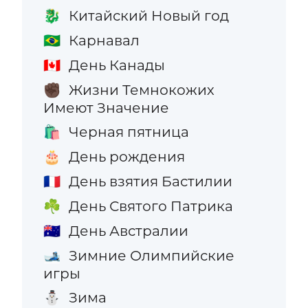
Китайский Новый год
🐉
Карнавал
🇧🇷
День Канады
🇨🇦
Жизни Темнокожих
✊🏿
Имеют Значение
Черная пятница
🛍️
День рождения
🎂
День взятия Бастилии
🇫🇷
День Святого Патрика
☘️
День Австралии
🇦🇺
Зимние Олимпийские
🎿
игры
Зима
⛄