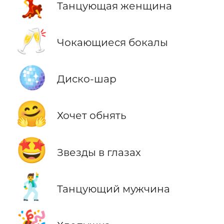
💃
Танцующая женщина
🥂
Чокающиеся бокалы
🪩
Диско-шар
🤗
Хочет обнять
🤩
Звезды в глазах
🕺
Танцующий мужчина
🎉