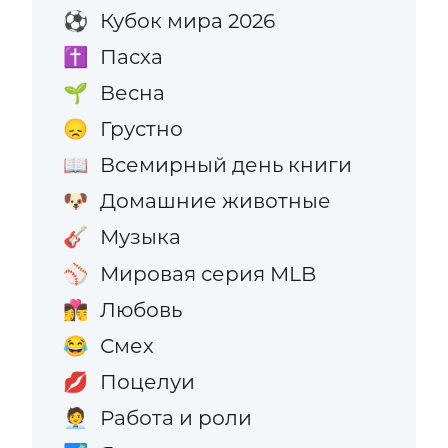
Кубок мира 2026
⚽
Пасха
✝️
Весна
🌱
Грустно
😞
Всемирный день книги
📖
Домашние животные
🐶
Музыка
🎸
Мировая серия MLB
⚾
Любовь
👩‍❤️‍💋‍👨
Смех
😂
Поцелуи
💋
Работа и роли
🧑‍💼