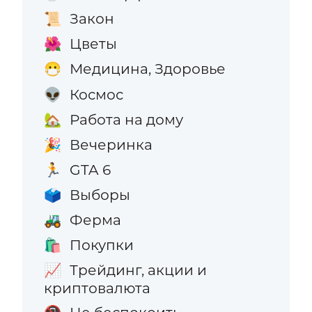
Закон
📜
Цветы
🌺
Медицина, Здоровье
😷
Космос
👽
Работа на дому
🏡
Вечеринка
🎉
GTA 6
🏃
Выборы
🗳️
Ферма
🚜
Покупки
🛍️
Трейдинг, акции и
📈
криптовалюта