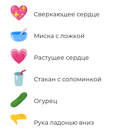
💖
Сверкающее сердце
🥣
Миска с ложкой
💗
Растущее сердце
🥤
Стакан с соломинкой
🥒
Огурец
🫳
Рука ладонью вниз