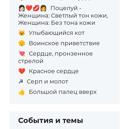
Поцелуй -
👩🏻‍❤️‍💋‍👩
Женщина: Светлый тон кожи,
Женщина: Без тона кожи
Улыбающийся кот
😺
Воинское приветствие
🫡
Сердце, пронзенное
💘
стрелой
Красное сердце
❤️
Серп и молот
☭
Большой палец вверх
👍
События и темы