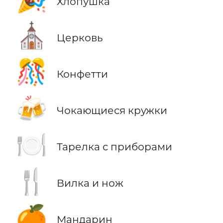
Хлопушка
⛪
Церковь
🎊
Конфетти
🍻
Чокающиеся кружки
🍽️
Тарелка с приборами
🍴
Вилка и нож
🍊
Мандарин