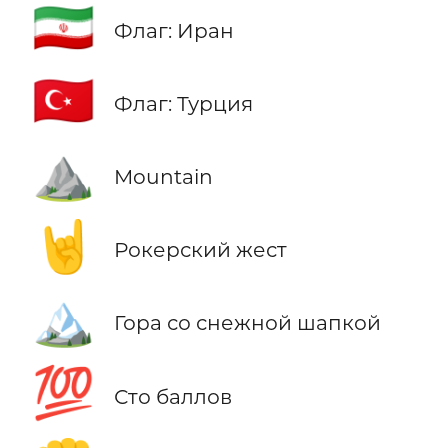
🇮🇷
Флаг: Иран
🇹🇷
Флаг: Турция
⛰️
Mountain
🤘
Рокерский жест
🏔️
Гора со снежной шапкой
💯
Сто баллов