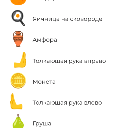
🍳
Яичница на сковороде
🏺
Амфора
🫸
Толкающая рука вправо
🪙
Монета
🫷
Толкающая рука влево
🍐
Груша