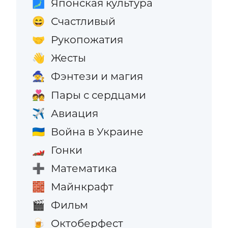
Японская культура
🗾
Счастливый
😄
Рукопожатия
🤝
Жесты
👋
Фэнтези и магия
🧙
Пары с сердцами
💑
Авиация
✈️
Война в Украине
🇺🇦
Гонки
🏎️
Математика
➕
Майнкрафт
🧱
Фильм
🎬
Октоберфест
🍺