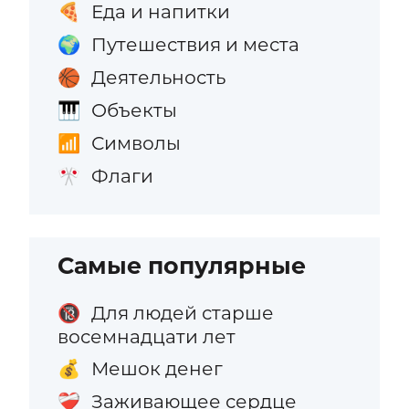
Еда и напитки
🍕
Путешествия и места
🌍
Деятельность
🏀
Объекты
🎹
Символы
📶
Флаги
🎌
Самые популярные
Для людей старше
🔞
восемнадцати лет
Мешок денег
💰
Заживающее сердце
❤️‍🩹