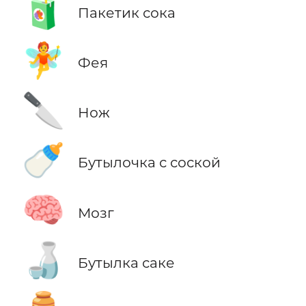
🧃
Пакетик сока
🧚
Фея
🔪
Нож
🍼
Бутылочка с соской
🧠
Мозг
🍶
Бутылка саке