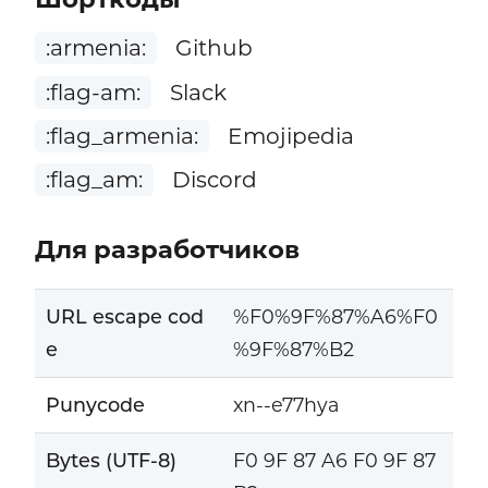
:armenia:
Github
:flag-am:
Slack
:flag_armenia:
Emojipedia
:flag_am:
Discord
Для разработчиков
URL escape cod
%F0%9F%87%A6%F0
e
%9F%87%B2
Punycode
xn--e77hya
Bytes (UTF-8)
F0 9F 87 A6 F0 9F 87