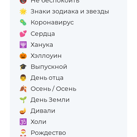
Не беспокоить
📵
Знаки зодиака и звезды
🌟
Коронавирус
🦠
Сердца
💕
Ханука
🕎
Хэллоуин
🎃
Выпускной
🎓
День отца
👨
Осень / Осень
🍂
День Земли
🌱
Дивали
🪔
Холи
🕉️
Рождество
🎅